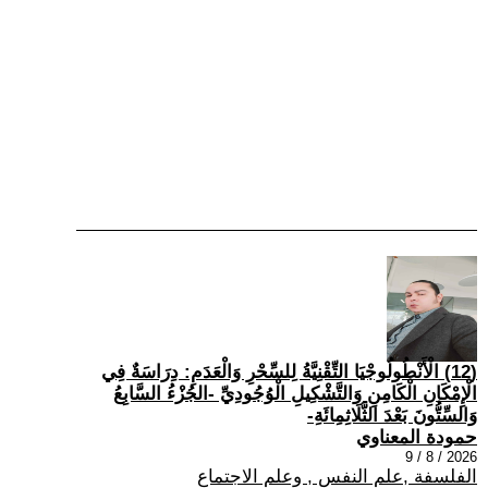
(12) الْأَنْطُولُوجْيَا التِّقْنِيَّةُ لِلسِّحْرِ وَالْعَدَمِ: دِرَاسَةٌ فِي
الْإِمْكَانِ الْكَامِنِ وَالتَّشْكِيلِ الْوُجُودِيِّ -الجُزْءُ السَّابِعُ
وَالسِّتُّونَ بَعْدَ الثَّلَاثِمِائَةِ-
حمودة المعناوي
2026 / 8 / 9
الفلسفة ,علم النفس , وعلم الاجتماع