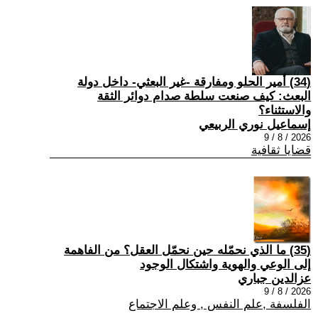
(34) أمير الحلو ومفارقة -غير البعثي- داخل دولة
البعث: كيف صنعت سلطة صدام دوائر الثقة
والاستثناء؟
إسماعيل نوري الربيعي
2026 / 8 / 9
قضايا ثقافية
(35) ما الذي نحمّله حين نحمّل العقل؟ من الفاهمة
إلى الوعي والهوية واشتكال الوجود
عزالدين جباري
2026 / 8 / 9
الفلسفة ,علم النفس , وعلم الاجتماع