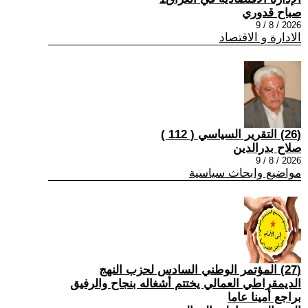
صباح قدوري
2026 / 8 / 9
الادارة و الاقتصاد
(26) التقرير السياسي ( 112 )
صلاح بدرالدين
2026 / 8 / 9
مواضيع وابحاث سياسية
(27) المؤتمر الوطني السادس لحزب النهج
الديمقراطي العمالي يختتم أشغاله بنجاح والرفيق
براجع أمينا عاما