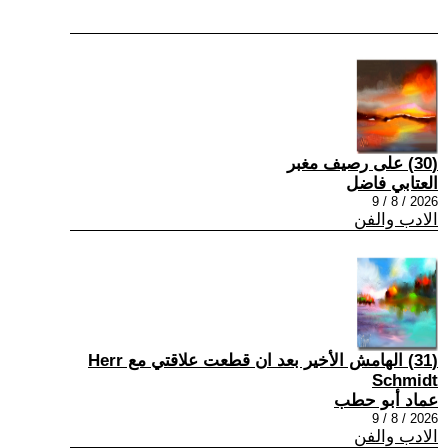
(30) على رصيف مغبر
العتابي فاضل
2026 / 8 / 9
الادب والفن
(31) الهامش الأخير بعد ان قطعت علاقتي مع Herr
Schmidt
عماد أبو حطب
2026 / 8 / 9
الادب والفن