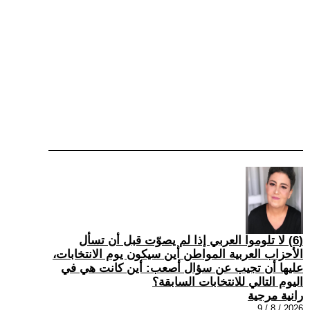
(6) لا تلوموا العربي إذا لم يصوّت قبل أن تسأل
الأحزاب العربية المواطن أين سيكون يوم الانتخابات،
عليها أن تجيب عن سؤال أصعب: أين كانت هي في
اليوم التالي للانتخابات السابقة؟
رانية مرجية
2026 / 8 / 9