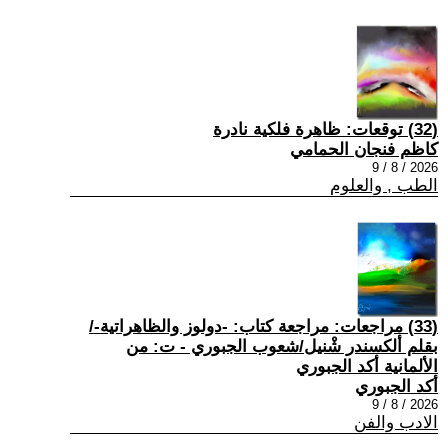
(32) توقعات: ظاهرة فلكية نادرة
كاظم فنجان الحمامي
2026 / 8 / 9
الطب , والعلوم
(33) مراجعات: مراجعة كتاب: -دولوز والظاهراتية-/
بقلم ألكسندر شْنيل/شعوب الجبوري - ت: من
الألمانية أكد الجبوري
أكد الجبوري
2026 / 8 / 9
الادب والفن