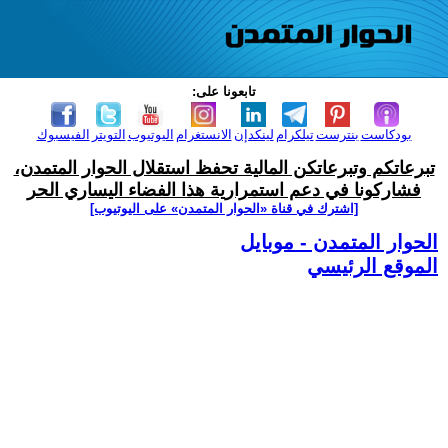
تابعونا على:
بودكاست
بنترست
تيلكرام
لينكدإن
الانستغرام
اليوتيوب
التويتر
الفيسبوك
تبرعاتكم وتبرعاتكن المالية تحفظ استقلال الحوار المتمدن،
فشاركونا في دعم استمرارية هذا الفضاء اليساري الحر
[اشترك في قناة ‫«الحوار المتمدن» على اليوتيوب]
الحوار المتمدن - موبايل
الموقع الرئيسي