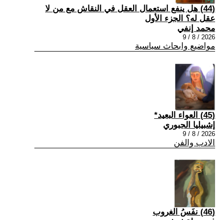
(44) هل ينفع استعمال العقل في النقاش مع من لا
عقل له؟ الجزء الأول
محمد إنفي
2026 / 8 / 9
مواضيع وابحاث سياسية
(45) العواء البعيد*
إشبيليا الجبوري
2026 / 8 / 9
الادب والفن
(46) نفَسُ الغروب