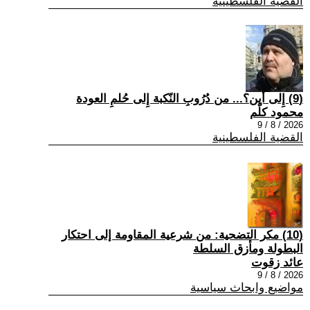
القضية الفلسطينية
(9) إِلى أين؟... من دُرُوبِ النّكبة إِلى حُلمِ العودة
محمود كلّم
2026 / 8 / 9
القضية الفلسطينية
(10) مكر التضحية: من شرعية المقاومة إلى احتكار
البطولة ومأزق السلطة
عائد زقوت
2026 / 8 / 9
مواضيع وابحاث سياسية