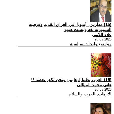
(15) مدارس -أيدوبا- في العراق القديم وفرضية
السومرية لغة وليست هوية
علاء اللامي
2026 / 8 / 9
مواضيع وابحاث سياسية
(16) الغرب يظننا إرهابيين ونحن نكفر بعضنا !!
هاني محمد الميثالي
2026 / 8 / 9
الارهاب, الحرب والسلام