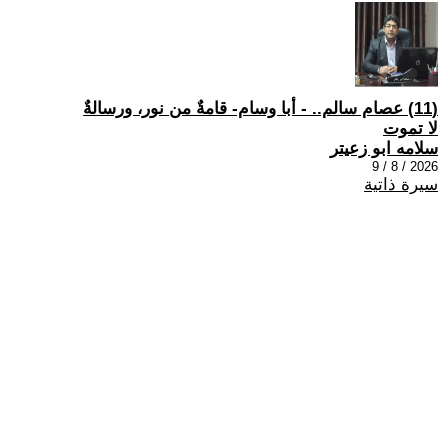
(11) عصام سالم.. - أبا وسام- قامةٌ من نور، ورسالةٌ
لا تموت
سلامه ابو زعيتر
2026 / 8 / 9
سيرة ذاتية