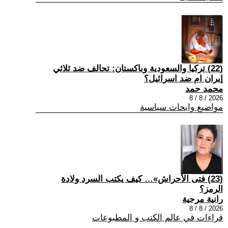
(22) تركيا والسعودية وباكستان: تحالف ضد ثلاثي
إيران ام ضد اسرائيل؟
محمد حمد
2026 / 8 / 8
مواضيع وابحاث سياسية
(23) فتى الأحراش»… كيف يكتب السرد ولادة
الرمز؟
رانية مرجية
2026 / 8 / 8
قراءات في عالم الكتب و المطبوعات