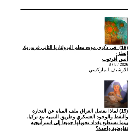
(18) -في ذكرى موت معلم البرولتاريا الثاني فريدريك
إنجلز-
أنس أفرتوت
2026 / 8 / 8
الارشيف الماركسي
(19) لماذا يفصل العراق ملف المياه عن التجارة
والنفط والوجود العسكري وطريق التنمية مع تركيا،
بينما تستطيع بغداد تحويلها جميعاً إلى استراتيجية
تفاوضية واحدة؟