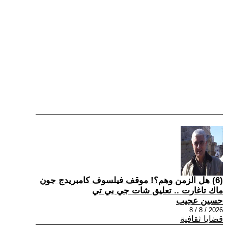
(6) هل الزمن وهم؟! موقف فيلسوف كامبريدج جون
ماك تاغارت .. تعليق شات جي بي تي
حسين عجيب
2026 / 8 / 8
قضايا ثقافية