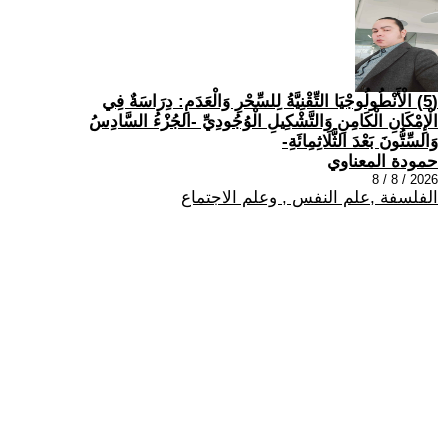
(5) الْأَنْطُولُوجْيَا التِّقْنِيَّةُ لِلسِّحْرِ وَالْعَدَمِ: دِرَاسَةٌ فِي
الْإِمْكَانِ الْكَامِنِ وَالتَّشْكِيلِ الْوُجُودِيِّ -الجُزْءُ السَّادِسُ
وَالسِّتُّونَ بَعْدَ الثَّلَاثِمِائَةِ-
حمودة المعناوي
2026 / 8 / 8
الفلسفة ,علم النفس , وعلم الاجتماع