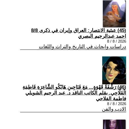
(45) عبثية الانتصار: العراق وإيران في ذكرى 8/8
احمد عبدالرحيم البصري
2026 / 8 / 8
دراسات وابحاث في التاريخ والتراث واللغات
(46) رَشْفَةُ قَهْوَةٍ... مَعَ فَنَاجِينِ هَايْكُو الشَّاعِرَةِ فَاطِمَةِ
الْفَلَّاحِي. بقلم الكاتب الناقد د. عبد الرحيم الشويلي
فاطمة الفلاحي
2026 / 8 / 8
الادب والفن