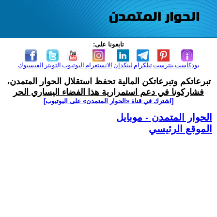
تابعونا على:
بودكاست
بنترست
تيلكرام
لينكدإن
الانستغرام
اليوتيوب
التويتر
الفيسبوك
تبرعاتكم وتبرعاتكن المالية تحفظ استقلال الحوار المتمدن،
فشاركونا في دعم استمرارية هذا الفضاء اليساري الحر
[اشترك في قناة ‫«الحوار المتمدن» على اليوتيوب]
الحوار المتمدن - موبايل
الموقع الرئيسي