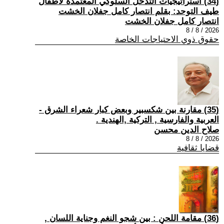
(34) استراتيجيات التدخل السلوكي المعتمدة لأطفال
طيف التوحد: بقلم انتصار كامل جفلان الخشت
انتصار كامل جفلان الخشت
2026 / 8 / 8
حقوق ذوي الاحتياجات الخاصة
(35) مقارنة بين شكسبير وبعض كبار شعراء الشرق -
العربية والفارسية , التركية ,الهندية .
صلاح الدين محسن
2026 / 8 / 8
قضايا ثقافية
(36) مقامة اللحن : بين شجو النغم وجناية اللسان ,