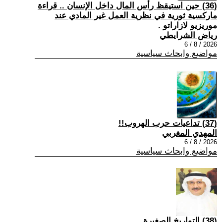
(36) حين استيقظ رأس المال داخل الإنسان .. قراءة
ماركسية ثورية في نظرية العمل غير المادي عند
موريزيو لازاراتو .
رياض الشرايطي
2026 / 8 / 6
مواضيع وابحاث سياسية
(37) تداعيات حرب الهروب!!
المهدي المغربي
2026 / 8 / 6
مواضيع وابحاث سياسية
(38) التواريخ الصغيرة