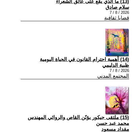
(13) ما الذي يقع على عاتق الشعراء
سلام صادق
2026 / 8 / 7
قضايا ثقافية
(14) أهمية احترام القانون في الحياة اليومية
ظبية الدليمي
2026 / 8 / 7
المجتمع المدني
(15) ملتقى جيكور يؤبّن القاص والروائي المهندس
محمد عبد حسن
مقداد مسعود