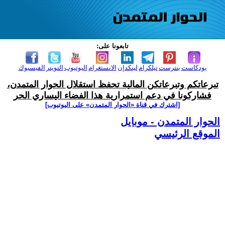
تابعونا على:
بودكاست
بنترست
تيلكرام
لينكدإن
الانستغرام
اليوتيوب
التويتر
الفيسبوك
تبرعاتكم وتبرعاتكن المالية تحفظ استقلال الحوار المتمدن،
فشاركونا في دعم استمرارية هذا الفضاء اليساري الحر
[اشترك في قناة ‫«الحوار المتمدن» على اليوتيوب]
الحوار المتمدن - موبايل
الموقع الرئيسي