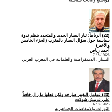
مواضيع وابحاث سياسية
(22) الرباط: تيار اليسار الجديد والمتجدد ينظم ندوة
سياسية حول سؤال اليسار بالمغرب (الجزء الخامس
والأخير)
أحمد رباص
2026 / 8 / 7
اليسار , الديمقراطية والعلمانية في المغرب العربي
(23) عوامل التغيير صارخة ولكن فعلها ما زال خافتاً
علي عرمش شوكت
2026 / 8 / 6
الثورات والانتفاضات الجماهيرية