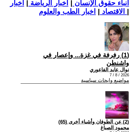
أنباء حقوق الإنسان
|
اخبار الرياضة
|
اخبار
|
اخبار الطب والعلوم
الاقتصاد
|
(1) رفرفة في غزة... وإعصار في
واشنطن
نوال عايد الفاعوري
2026 / 8 / 7
مواضيع وابحاث سياسية
(2) عن الطوفان وأشياء أخرى (65)
محمود الصباغ