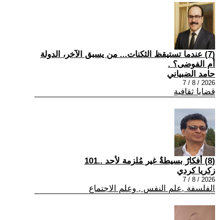
(7) عندما تستيقظ الثكنات... من يسبق الآخر، الدولة
أم الفوضى؟ .
حامد الضبياني
2026 / 8 / 7
قضايا ثقافية
(8) أفكارٌ بسيطةٌ غير مُلزمة لأحد ..101
زكريا كردي
2026 / 8 / 7
الفلسفة ,علم النفس , وعلم الاجتماع