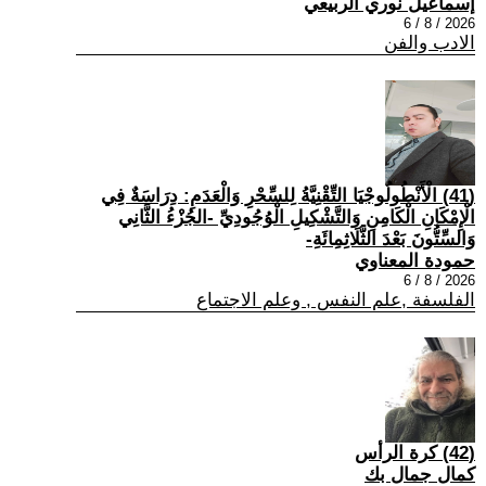
إسماعيل نوري الربيعي
2026 / 8 / 6
الادب والفن
(41) الْأَنْطُولُوجْيَا التِّقْنِيَّةُ لِلسِّحْرِ وَالْعَدَمِ: دِرَاسَةٌ فِي
الْإِمْكَانِ الْكَامِنِ وَالتَّشْكِيلِ الْوُجُودِيِّ -الجُزْءُ الثَّانِي
وَالسِّتُّونَ بَعْدَ الثَّلَاثِمِائَةِ-
حمودة المعناوي
2026 / 8 / 6
الفلسفة ,علم النفس , وعلم الاجتماع
(42) كرة الرأس
كمال جمال بك