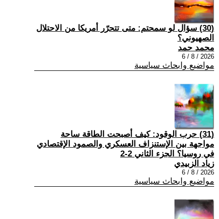
(30) سؤال لو سمحتم: متى تتحرّر أمريكا من الاحتلال
الصهيوني؟
محمد حمد
2026 / 8 / 6
مواضيع وابحاث سياسية
(31) حرب الوقود: كيف أصبحت الطاقة ساحة
مواجهة بين الإستنزاف العسكري والصمود الإقتصادي
في روسيا؟ الجزء الثاني 2-2
زياد الزبيدي
2026 / 8 / 6
مواضيع وابحاث سياسية