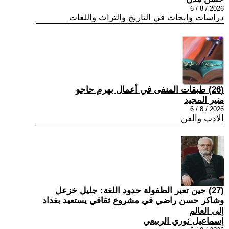
2026 / 8 / 6
دراسات وابحاث في التاريخ والتراث واللغات
(26) طبقات المنفى في أعمال بهرم حاجو
منير المجيد
2026 / 8 / 6
الادب والفن
(27) حين تعبر الطفولة حدود اللغة: جليل خزعل
وشاكر حسن راضي في مشروع ثقافي يستعيد بغداد
إلى العالم
إسماعيل نوري الربيعي