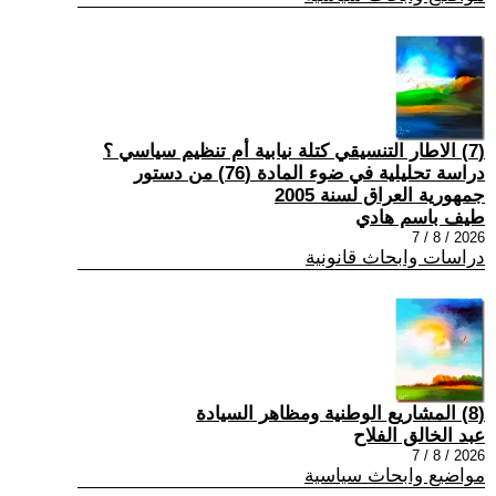
(7) الاطار التنسيقي كتلة نيابية أم تنظيم سياسي ؟
دراسة تحليلية في ضوء المادة (76) من دستور
جمهورية العراق لسنة 2005
طيف باسم هادي
2026 / 8 / 7
دراسات وابحاث قانونية
(8) المشاريع الوطنية ومظاهر السيادة
عبد الخالق الفلاح
2026 / 8 / 7
مواضيع وابحاث سياسية