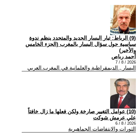
(9) الرباط: تيار اليسار الجديد والمتجدد ينظم ندوة
سياسية حول سؤال اليسار بالمغرب (الجزء الخامس
والأخير)
أحمد رباص
2026 / 8 / 7
اليسار , الديمقراطية والعلمانية في المغرب العربي
(10) عوامل التغيير صارخة ولكن فعلها ما زال خافتاً
علي عرمش شوكت
2026 / 8 / 6
الثورات والانتفاضات الجماهيرية