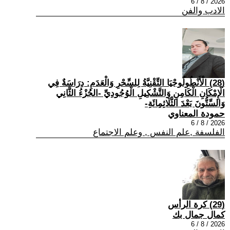
2026 / 8 / 6
الادب والفن
(28) الْأَنْطُولُوجْيَا التِّقْنِيَّةُ لِلسِّحْرِ وَالْعَدَمِ: دِرَاسَةٌ فِي
الْإِمْكَانِ الْكَامِنِ وَالتَّشْكِيلِ الْوُجُودِيِّ -الجُزْءُ الثَّانِي
وَالسِّتُّونَ بَعْدَ الثَّلَاثِمِائَةِ-
حمودة المعناوي
2026 / 8 / 6
الفلسفة ,علم النفس , وعلم الاجتماع
(29) كرة الرأس
كمال جمال بك
2026 / 8 / 6