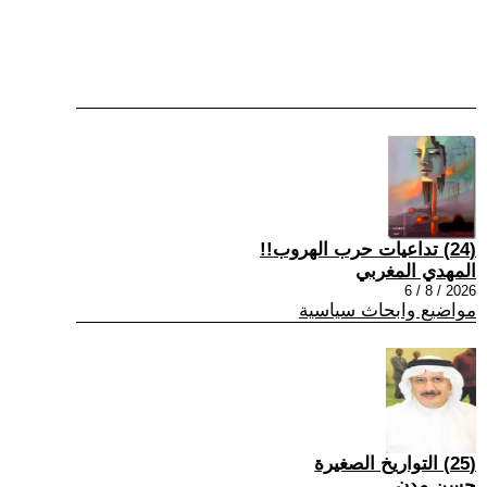
(24) تداعيات حرب الهروب!!
المهدي المغربي
2026 / 8 / 6
مواضيع وابحاث سياسية
(25) التواريخ الصغيرة
حسن مدن