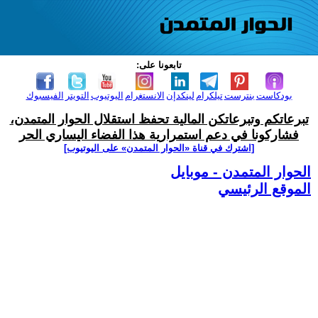
تابعونا على:
بودكاست
بنترست
تيلكرام
لينكدإن
الانستغرام
اليوتيوب
التويتر
الفيسبوك
تبرعاتكم وتبرعاتكن المالية تحفظ استقلال الحوار المتمدن،
فشاركونا في دعم استمرارية هذا الفضاء اليساري الحر
[اشترك في قناة ‫«الحوار المتمدن» على اليوتيوب]
الحوار المتمدن - موبايل
الموقع الرئيسي