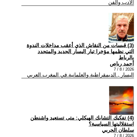
الادب والفن
(3) قبسات من النقاش الذي أعقب مداخلات الندوة
التي نظمها مؤخرا تيار اليسار الجديد والمتجدد
بالرباط
أحمد رباص
2026 / 8 / 7
اليسار , الديمقراطية والعلمانية في المغرب العربي
(4) تفكيك التشابك الهيكلي: متى تستعيد واشنطن
استقلاليتها السياسية؟
سلطان الحربي
2026 / 8 / 7