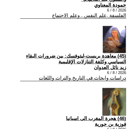
حمودة المعناوي
2026 / 8 / 6
الفلسفة ,علم النفس , وعلم الاجتماع
(45) معاهدة بريست-ليتوفسك: بين ضرورات البقاء
السياسي وكلفة التنازلات الإقليمية
زيد نائل العدوان
2026 / 8 / 6
دراسات وابحاث في التاريخ والتراث واللغات
(46) هجرة المغرب الى اسبانيا
فوزية بن حورية