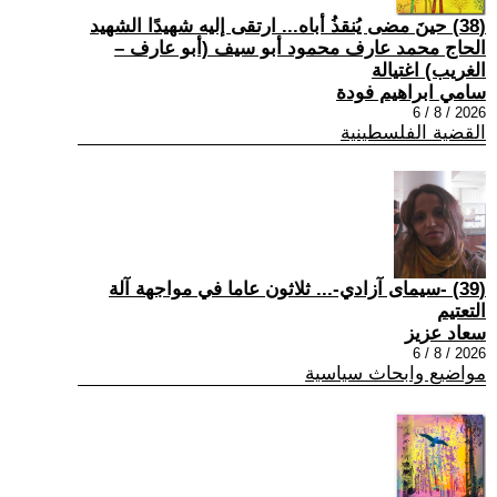
(38) حينَ مضى يُنقذُ أباه... ارتقى إليه شهيدًا الشهيد
الحاج محمد عارف محمود أبو سيف (أبو عارف –
الغريب) اغتيالة
سامي ابراهيم فودة
2026 / 8 / 6
القضية الفلسطينية
(39) -سيمای آزادي-... ثلاثون عاما في مواجهة آلة
التعتيم
سعاد عزيز
2026 / 8 / 6
مواضيع وابحاث سياسية