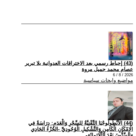
(43) إحباط رسمي بعد الاختراقات العدوانية بلا تبرير
عصام محمد جميل مروة
2026 / 8 / 6
مواضيع وابحاث سياسية
(44) الْأَنْطُولُوجْيَا التِّقْنِيَّةُ لِلسِّحْرِ وَالْعَدَمِ: دِرَاسَةٌ فِي
الْإِمْكَانِ الْكَامِنِ وَالتَّشْكِيلِ الْوُجُودِيِّ -الجُزْءُ الحَادِي
وَالسِّتُّونَ بَعْدَ الثَّلَاثِمِائَةِ-