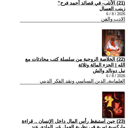
(21) الأنثى- في قصائد أحمد فرح”
زينب العسال
2026 / 8 / 6
الادب والفن
(22) الخلاصة الروحية من سلسلة كتب محادثات مع
الله | الجزء المائة وثلاثة
نيل دونالد والش
2026 / 8 / 6
العلمانية، الدين السياسي ونقد الفكر الديني
(23) حين استيقظ رأس المال داخل الإنسان .. قراءة
ماركسية ثورية في نظرية العمل غير المادي عند