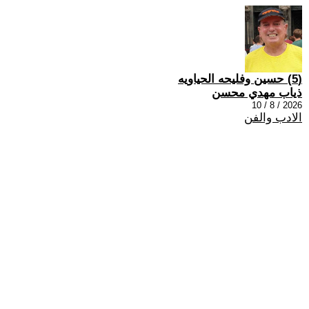
(5) حسين وفليحه الحياويه
ذياب مهدي محسن
2026 / 8 / 10
الادب والفن