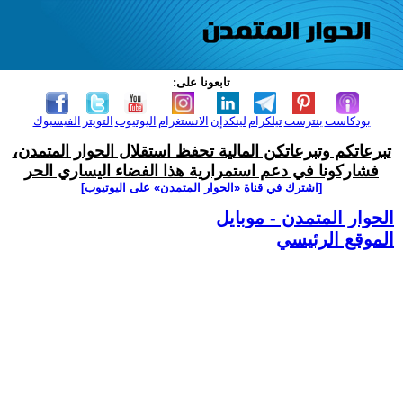
تابعونا على:
بودكاست
بنترست
تيلكرام
لينكدإن
الانستغرام
اليوتيوب
التويتر
الفيسبوك
تبرعاتكم وتبرعاتكن المالية تحفظ استقلال الحوار المتمدن،
فشاركونا في دعم استمرارية هذا الفضاء اليساري الحر
[اشترك في قناة ‫«الحوار المتمدن» على اليوتيوب]
الحوار المتمدن - موبايل
الموقع الرئيسي