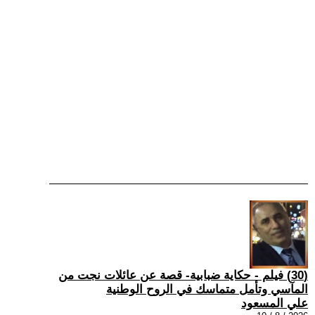
(30) فيلم - حكاية ضبابية- قصة عن عائلات نجت من
المآسي وتأمل متماسك في الروح الوطنية
علي المسعود