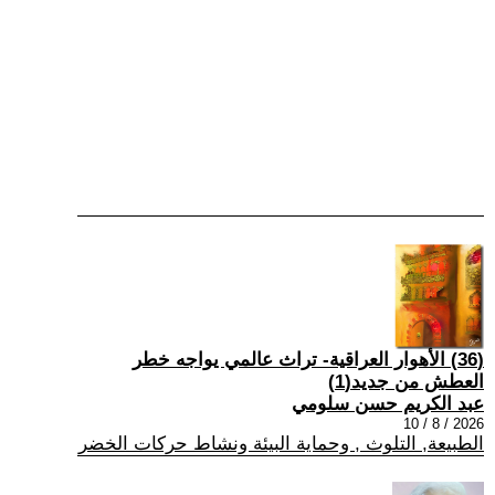
(36) الأهوار العراقية- تراث عالمي يواجه خطر
العطش من جديد(1)
عبد الكريم حسن سلومي
2026 / 8 / 10
الطبيعة, التلوث , وحماية البيئة ونشاط حركات الخضر