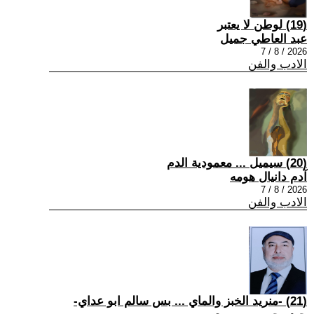
(19) لوطن لا يعتبر
عبد العاطي جميل
2026 / 8 / 7
الادب والفن
(20) سيميل ... معمودية الدم
آدم دانيال هومه
2026 / 8 / 7
الادب والفن
(21) -منريد الخبز والماي ... بس سالم ابو عداي-