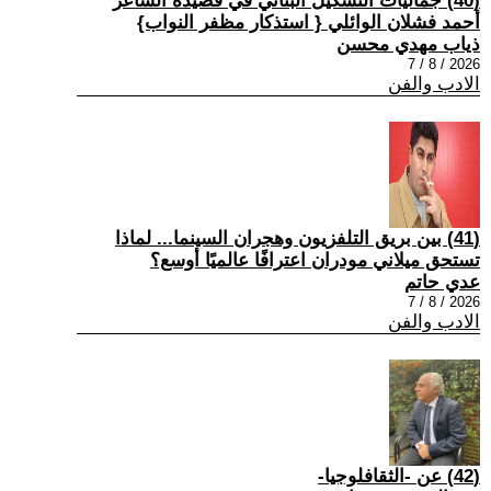
(40) جماليات التشكيل البنائي في قصيدة الشاعر
أحمد فشلان الوائلي { استذكار مظفر النواب}
ذياب مهدي محسن
2026 / 8 / 7
الادب والفن
(41) بين بريق التلفزيون وهجران السينما... لماذا
تستحق ميلاني مودران اعترافًا عالميًا أوسع؟
عدي حاتم
2026 / 8 / 7
الادب والفن
(42) عن -الثقافلوجيا-