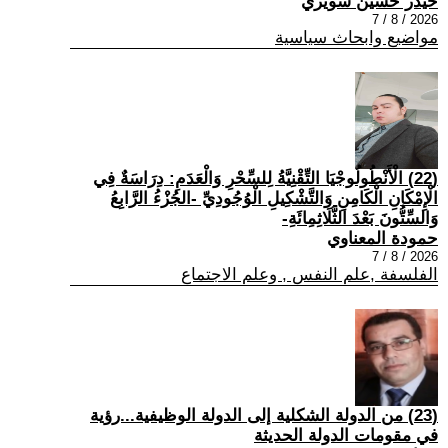
حيدر حسين سويري
2026 / 8 / 7
مواضيع وابحاث سياسية
(22) الْأَنْطُولُوجْيَا التِّقْنِيَّةُ لِلسِّحْرِ وَالْعَدَمِ: دِرَاسَةٌ فِي
الْإِمْكَانِ الْكَامِنِ وَالتَّشْكِيلِ الْوُجُودِيِّ -الجُزْءُ الرَّابِعُ
وَالسِّتُّونَ بَعْدَ الثَّلَاثِمِائَةِ-
حمودة المعناوي
2026 / 8 / 7
الفلسفة ,علم النفس , وعلم الاجتماع
(23) من الدولة الشكلية إلى الدولة الوظيفية...رؤية
في مقومات الدولة الحديثة