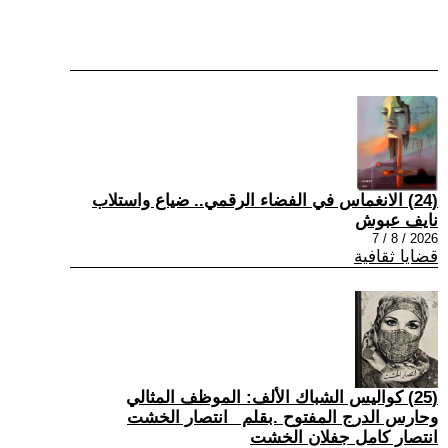
(24) الانغماس في الفضاء الرقمي.. ضياع واستلاب
نايف عبوش
2026 / 8 / 7
قضايا ثقافية
(25) كواليس الشباك الألف: الموظف المثالي
وحارس الدرج المفتوح .بقلم _انتصار الخشت
انتصار كامل جفلان الخشت