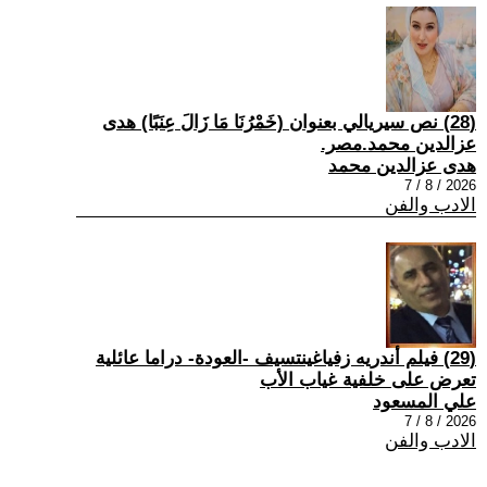
(28) نص سيريالي بعنوان (خَمْرُنَا مَا زَالَ عِنَبًا) هدى
عزالدين محمد.مصر.
هدى عزالدين محمد
2026 / 8 / 7
الادب والفن
(29) فيلم أندريه زفياغينتسيف -العودة- دراما عائلية
تعرض على خلفية غياب الأب
علي المسعود
2026 / 8 / 7
الادب والفن