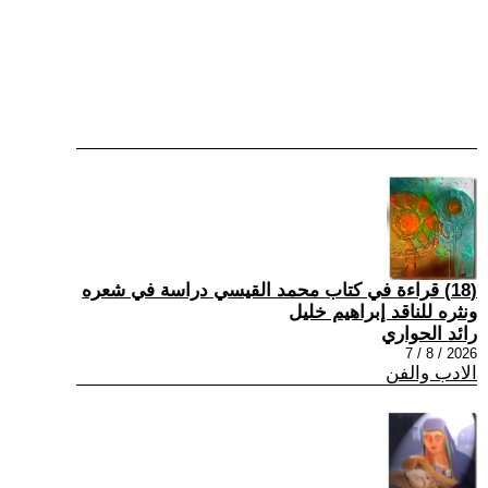
(18) قراءة في كتاب محمد القيسي دراسة في شعره
ونثره للناقد إبراهيم خليل
رائد الحواري
2026 / 8 / 7
الادب والفن