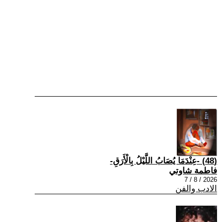
(48) -عِنْدَمَا يُصَابُ اللَّيْلُ بِالْأَرَقِ-
فاطمة شاوتي
2026 / 8 / 7
الادب والفن