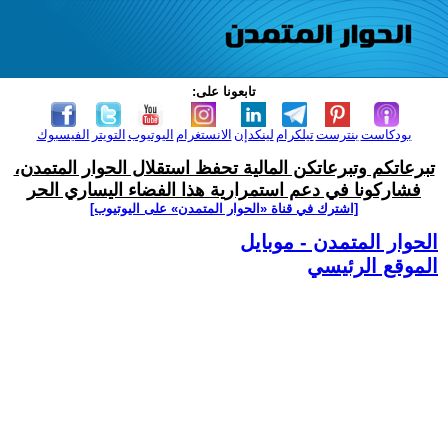
تابعونا على:
بودكاست
بنترست
تيلكرام
لينكدإن
الانستغرام
اليوتيوب
التويتر
الفيسبوك
تبرعاتكم وتبرعاتكن المالية تحفظ استقلال الحوار المتمدن،
فشاركونا في دعم استمرارية هذا الفضاء اليساري الحر
[اشترك في قناة ‫«الحوار المتمدن» على اليوتيوب]
الحوار المتمدن - موبايل
الموقع الرئيسي