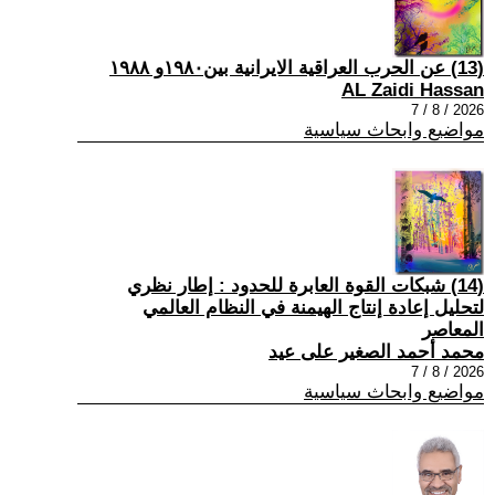
(13) عن الحرب العراقية الايرانية بين١٩٨٠و ١٩٨٨
AL Zaidi Hassan
2026 / 8 / 7
مواضيع وابحاث سياسية
(14) شبكات القوة العابرة للحدود : إطار نظري
لتحليل إعادة إنتاج الهيمنة في النظام العالمي
المعاصر
محمد أحمد الصغير على عيد
2026 / 8 / 7
مواضيع وابحاث سياسية