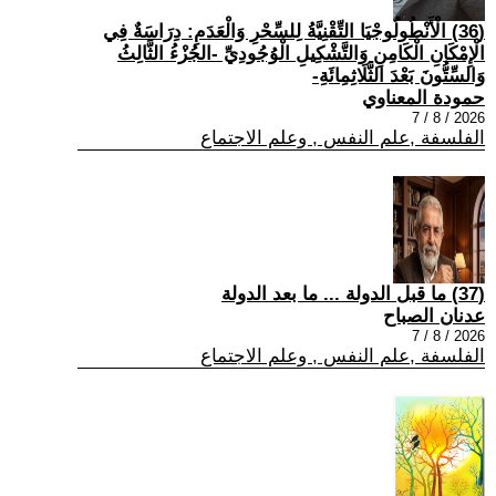
(36) الْأَنْطُولُوجْيَا التِّقْنِيَّةُ لِلسِّحْرِ وَالْعَدَمِ: دِرَاسَةٌ فِي
الْإِمْكَانِ الْكَامِنِ وَالتَّشْكِيلِ الْوُجُودِيِّ -الجُزْءُ الثَّالِثُ
وَالسِّتُّونَ بَعْدَ الثَّلَاثِمِائَةِ-
حمودة المعناوي
2026 / 8 / 7
الفلسفة ,علم النفس , وعلم الاجتماع
(37) ما قبل الدولة ... ما بعد الدولة
عدنان الصباح
2026 / 8 / 7
الفلسفة ,علم النفس , وعلم الاجتماع