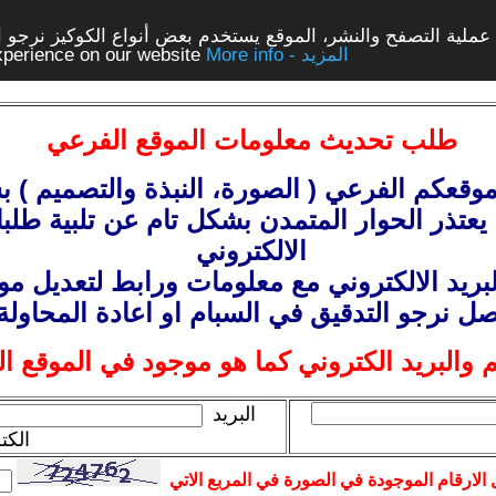
ملية التصفح والنشر، الموقع يستخدم بعض أنواع الكوكيز نرجو الن
More info - المزيد
experience on our website
طلب
تحديث معلومات الموقع الفرعي
وقعكم الفرعي ( الصورة، النبذة
والتصميم
) ب
يعتذر الحوار المتمدن بشكل تام عن تلبية طلبا
الالكتروني
بريد الالكتروني مع معلومات
ورابط
لتعديل موق
صل نرجو التدقيق في السبام او اعادة المحاولة
 والبريد الكتروني كما هو موجود في الموقع ا
البريد
الكت
الارقام الموجودة في الصورة في المربع الاتي