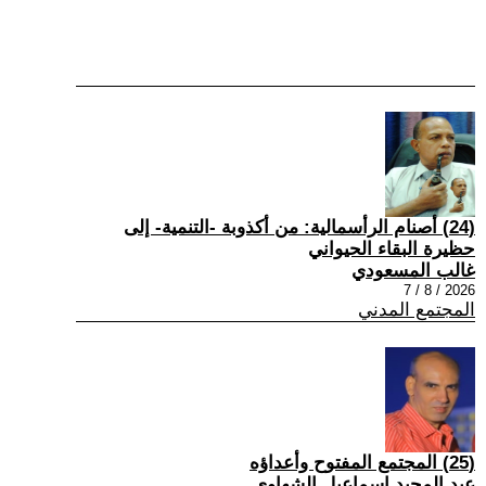
(24) أصنام الرأسمالية: من أكذوبة -التنمية- إلى
حظيرة البقاء الحيواني
غالب المسعودي
2026 / 8 / 7
المجتمع المدني
(25) المجتمع المفتوح وأعداؤه
عبد المجيد إسماعيل الشهاوي