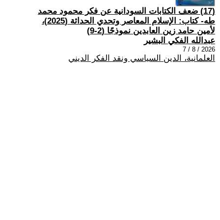
(17) ضعف الكتابات السودانية عن فكر محمود محمد
طه- كتاب: الإسلام المعاصر وتحدي الحداثة (2025)،
لأمين حامد زين العابدين نموذجًا (2-9)
عبدالله الفكي البشير
2026 / 8 / 7
العلمانية، الدين السياسي ونقد الفكر الديني