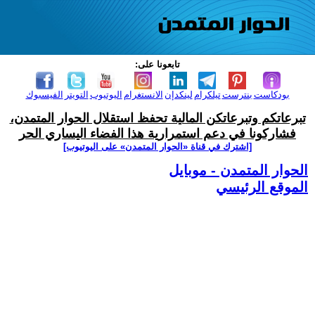
تابعونا على:
بودكاست
بنترست
تيلكرام
لينكدإن
الانستغرام
اليوتيوب
التويتر
الفيسبوك
تبرعاتكم وتبرعاتكن المالية تحفظ استقلال الحوار المتمدن،
فشاركونا في دعم استمرارية هذا الفضاء اليساري الحر
[اشترك في قناة ‫«الحوار المتمدن» على اليوتيوب]
الحوار المتمدن - موبايل
الموقع الرئيسي