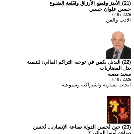
(21) الأيدز وقطع الأرزاق ونَعْنَعة الضلوع
حسين علوان حسين
2026 / 8 / 7
الادب والفن
(22) البديل يكمن في توجيه التراكم المالي: للتنمية
بدل المضاربات
سعيد مضيه
2026 / 8 / 7
ابحاث يسارية واشتراكية وشيوعية
(23) حين تُحسن الدولة صناعة الإنسان... تُحسن
صناعة أمنها المائي.؟