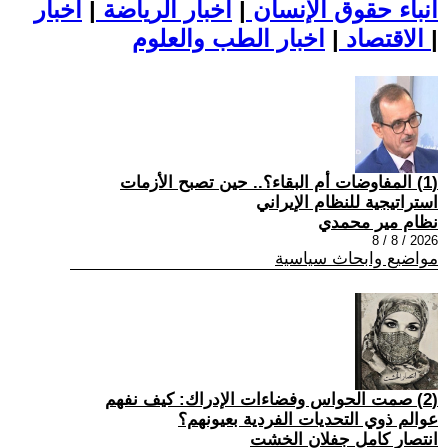
أنباء حقوق الإنسان
|
اخبار الرياضة
|
اخبار
|
اخبار الطب والعلوم
الاقتصاد
|
(1) المفاوضات أم البقاء؟.. حين تصبح الأزمات
استراتيجية للنظام الإيراني
نظام مير محمدي
2026 / 8 / 8
مواضيع وابحاث سياسية
(2) صمت الحواس وفضاءات الإدراك: كيف نفهم
عوالم ذوي التحديات الفردية بعيونهم؟
انتصار كامل جفلان الخشت