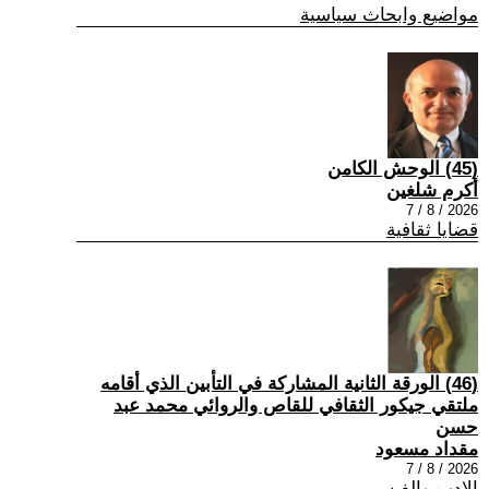
مواضيع وابحاث سياسية
(45) الوحش الكامن
أكرم شلغين
2026 / 8 / 7
قضايا ثقافية
(46) الورقة الثانية المشاركة في التأبين الذي أقامه
ملتقي جيكور الثقافي للقاص والروائي محمد عبد
حسن
مقداد مسعود
2026 / 8 / 7
الادب والفن