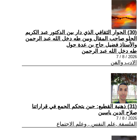
(30) الحوار الثقافي الذي دار بين الدكتور عبد الكريم
الحلو صاحب المقال وبين طه دخل الله عبد الرحمن
والأستاذ فضيل حاج بن عدة حول
طه دخل الله عبد الرحمن
2026 / 8 / 7
الادب والفن
(31) ذهنية القطيع: حين يتحكم الجمع في قراراتنا
صلاح الدين ياسين
2026 / 8 / 7
الفلسفة ,علم النفس , وعلم الاجتماع