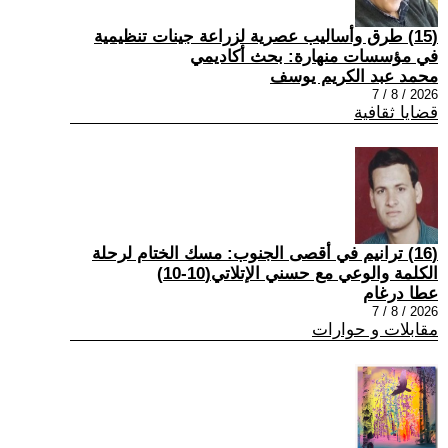
(15) طرق وأساليب عصرية لزراعة جينات تنظيمية
في مؤسسات منهارة: بحث أكاديمي
محمد عبد الكريم يوسف
2026 / 8 / 7
قضايا ثقافية
(16) ترانيم في أقصى الجنوب: مسك الختام لرحلة
الكلمة والوعي مع حسني الإتلاتي(10-10)
عطا درغام
2026 / 8 / 7
مقابلات و حوارات