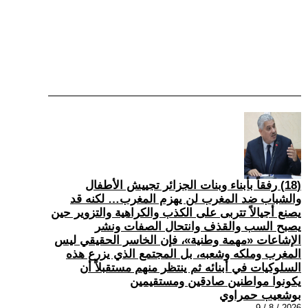
(18) رفقاً بأبناء وبنات الجزائر تجييش الأطفال
والشباب ضد المغرب لن يهزم المغرب… لكنه قد
يصنع أجيالاً تتربى على الكذب والكراهية والتزوير حين
يصبح السب والقذف وانتحال الصفات ونشر
الإشاعات «مهمة وطنية»، فإن الخاسر الحقيقي ليس
المغرب وملكه وشعبه، بل المجتمع الذي يزرع هذه
السلوكيات في أبنائه ثم ينتظر منهم مستقبلاً أن
يكونوا مواطنين صادقين ومستقيمين
بوشعيب حمراوي
2026 / 8 / 9