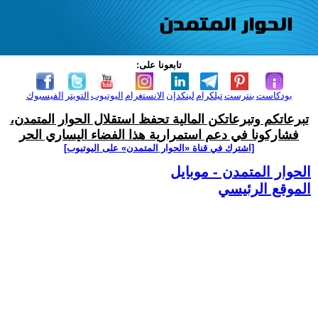
تابعونا على:
بودكاست
بنترست
تيلكرام
لينكدإن
الانستغرام
اليوتيوب
التويتر
الفيسبوك
تبرعاتكم وتبرعاتكن المالية تحفظ استقلال الحوار المتمدن،
فشاركونا في دعم استمرارية هذا الفضاء اليساري الحر
[اشترك في قناة ‫«الحوار المتمدن» على اليوتيوب]
الحوار المتمدن - موبايل
الموقع الرئيسي