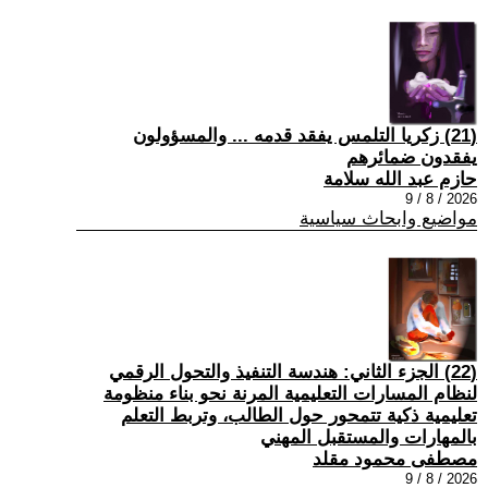
(21) زكريا التلمس يفقد قدمه ... والمسؤولون
يفقدون ضمائرهم
حازم عبد الله سلامة
2026 / 8 / 9
مواضيع وابحاث سياسية
(22) الجزء الثاني: هندسة التنفيذ والتحول الرقمي
لنظام المسارات التعليمية المرنة نحو بناء منظومة
تعليمية ذكية تتمحور حول الطالب، وتربط التعلم
بالمهارات والمستقبل المهني
مصطفى محمود مقلد
2026 / 8 / 9