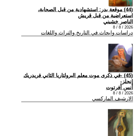
(44) موقعة بدر: استشهادية من قبل الصحابة،
استعراضية من قبل قريش
الناصر خشيني
2026 / 8 / 8
دراسات وابحاث في التاريخ والتراث واللغات
(45) -في ذكرى موت معلم البرولتاريا الثاني فريدريك
إنجلز-
أنس أفرتوت
2026 / 8 / 8
الارشيف الماركسي