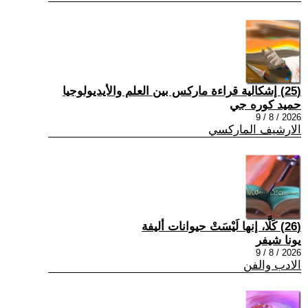
(25) إشكالية قراءة ماركس بين العلم والأيديولوجيا
حميد كوره جي
2026 / 8 / 9
الارشيف الماركسي
(26) كَلَّا، إنها لَيْسَتْ حيوانات أليفة
يونا شيفر
2026 / 8 / 9
الادب والفن