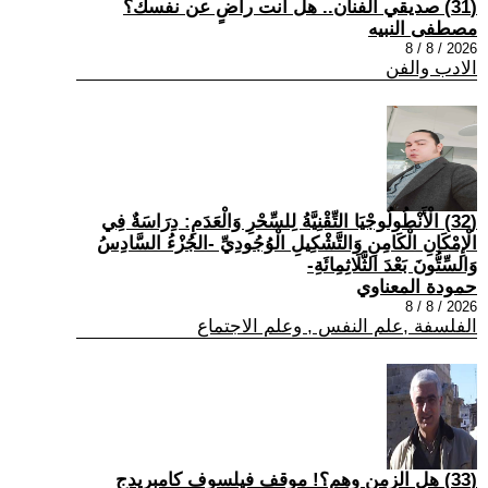
(31) صديقي الفنان.. هل أنت راضٍ عن نفسك؟
مصطفى النبيه
2026 / 8 / 8
الادب والفن
(32) الْأَنْطُولُوجْيَا التِّقْنِيَّةُ لِلسِّحْرِ وَالْعَدَمِ: دِرَاسَةٌ فِي
الْإِمْكَانِ الْكَامِنِ وَالتَّشْكِيلِ الْوُجُودِيِّ -الجُزْءُ السَّادِسُ
وَالسِّتُّونَ بَعْدَ الثَّلَاثِمِائَةِ-
حمودة المعناوي
2026 / 8 / 8
الفلسفة ,علم النفس , وعلم الاجتماع
(33) هل الزمن وهم؟! موقف فيلسوف كامبريدج