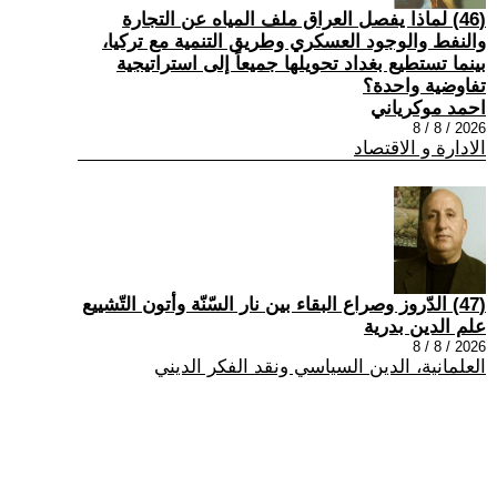
(46) لماذا يفصل العراق ملف المياه عن التجارة
والنفط والوجود العسكري وطريق التنمية مع تركيا،
بينما تستطيع بغداد تحويلها جميعاً إلى استراتيجية
تفاوضية واحدة؟
احمد موكرياني
2026 / 8 / 8
الادارة و الاقتصاد
(47) الدّروز وصراع البقاء بين نار السّنّة وأتون التّشييع
علم الدين بدرية
2026 / 8 / 8
العلمانية، الدين السياسي ونقد الفكر الديني