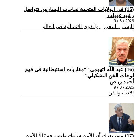
(15) في الولايات المتحدة نجاحات اليساريين تتواصل
رشيد غويلب
2026 / 8 / 9
اليسار , التحرر , والقوى الانسانية في العالم
(16) عبد الله اتهومي: “مقاربات استتبطانية في فهم
لوحات الفن التشكيلي”
أحمد رباص
2026 / 8 / 9
الادب والفن
(17) متى ندرك أن الأمن سلوك وليس جهازًا؟ الأمن