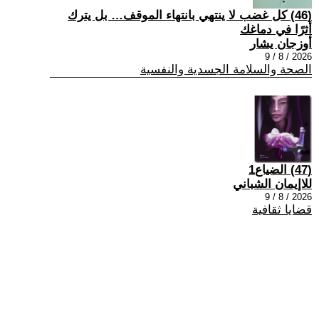
(46) كل غضب لا ينتهي بانتهاء الموقف… بل يترك
أثرًا في دماغك
أوزجان يشار
2026 / 8 / 9
الصحة والسلامة الجسدية والنفسية
(47) الضياع1
للاإيمان الشباني
2026 / 8 / 9
قضايا ثقافية