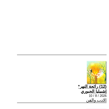
(12) رائحة النهر*
إشبيليا الجبوري
2026 / 8 / 10
الادب والفن