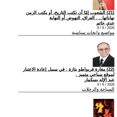
(21) الشعوب إمّا أن تكتب التاريخ، أو يكتب الزمن
نهاياتها... . العراق، النهوض أو النهاية
عدي حاتم
2026 / 8 / 9
مواضيع وابحاث سياسية
(22) مغارة فريواطو بتازة : في سبيل إعادة الاعتبار
لموقع سياحي متميز .
عبد الإله بسكمار
2026 / 8 / 9
السياحة والرحلات