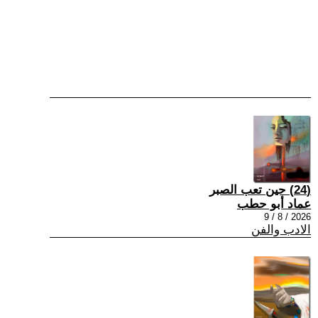
(24) حين تعب الصبر
عماد أبو حطب
2026 / 8 / 9
الادب والفن