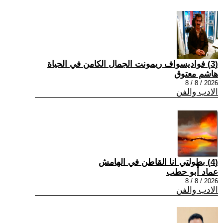
(3) فواديسواف ريمونت الجمال الكامن في الحياة
هاشم معتوق
2026 / 8 / 8
الادب والفن
(4) بطولتي انا القاطن في الهامش
عماد أبو حطب
2026 / 8 / 8
الادب والفن