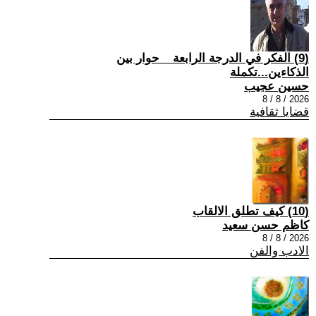
(9) الفكر في الدرجة الرابعة _ حوار بين
الذكاءين...تكملة
حسين عجيب
2026 / 8 / 8
قضايا ثقافية
(10) كيف تطلق الالقاب
كاظم حسن سعيد
2026 / 8 / 8
الادب والفن