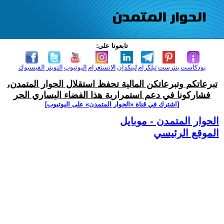
تابعونا على:
بودكاست
بنترست
تيلكرام
لينكدإن
الانستغرام
اليوتيوب
التويتر
الفيسبوك
تبرعاتكم وتبرعاتكن المالية تحفظ استقلال الحوار المتمدن،
فشاركونا في دعم استمرارية هذا الفضاء اليساري الحر
[اشترك في قناة ‫«الحوار المتمدن» على اليوتيوب]
الحوار المتمدن - موبايل
الموقع الرئيسي