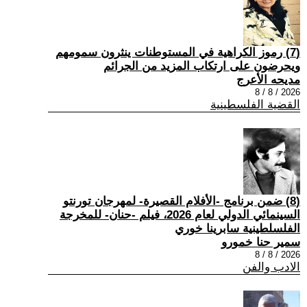
(7) رموز الكراهية في المستوطنات ينثرون سمومهم
ويحرضون على ارتكاب المزيد من الجرائم
مديحه الأعرج
2026 / 8 / 8
القضية الفلسطينية
(8) ضمن برنامج -الأفلام القصيرة- لمهرجان تورنتو
السينمائي الدولي لعام 2026، فيلم -حنان- للمخرجة
الفلسلطينية سابرينا خوري
سمير حنا خمورو
2026 / 8 / 8
الادب والفن