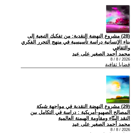
(28) مشروع النهضة النقدية: من تفكيك التبعية إلى
بناء الإنسانية دراسة تأسيسية في منهج التحرر الفكري
والثقافي
محمد أحمد الصغير على عيد
2026 / 8 / 8
قضايا ثقافية
(29) مشروع النهضة النقدية في مواجهة شبكة
المصالح الصهيو-أمريكية : دراسة في التكامل بين
النقد البنّاء ومقاومة الهيمنة العالمية
محمد أحمد الصغير على عيد
2026 / 8 / 8