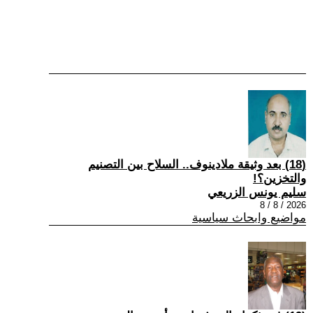
(18) بعد وثيقة ملادينوف.. السلاح بين التصنيم
والتخزين؟!
سليم يونس الزريعي
2026 / 8 / 8
مواضيع وابحاث سياسية