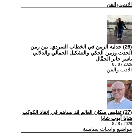
الادب والفن
(26) جدلية الزمن في الخطاب السردي: بين زمن
الحدث وزمن الحكي والتشكيل الجمالي والدلالي
ياسر جابر الجمَّال
2026 / 8 / 8
الادب والفن
(27) تقليص سكان العالم قد يساهم في إنقاذ الكوكب
شابا أيوب شابا
2026 / 8 / 8
مواضيع وابحاث سياسية