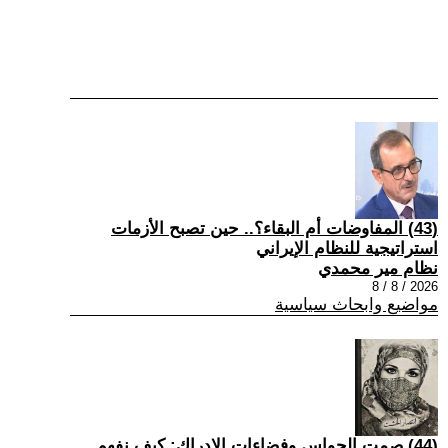
(43) المفاوضات أم البقاء؟.. حين تصبح الأزمات
استراتيجية للنظام الإيراني
نظام مير محمدي
2026 / 8 / 8
مواضيع وابحاث سياسية
(44) صمت الحواس وفضاءات الإدراك: كيف نفهم