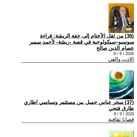
(36) من ثقل الأختام إلى خفة الريشة: قراءة
سوسيو–سيكولوجية في قصة -ريشة- لأحمد سمير
عصام الدين صالح
2026 / 8 / 8
الادب والفن
(37) سحر عباس جميل بين مستثمر وسياسي اطاري
طارق فتحي
2026 / 8 / 8
قضايا ثقافية