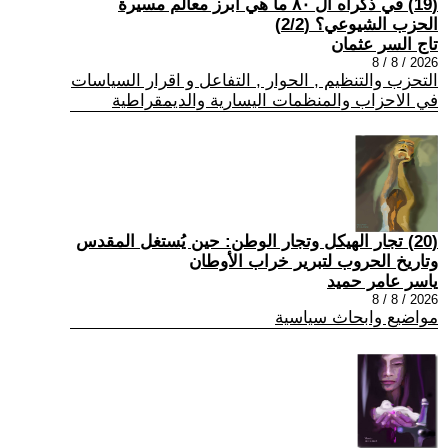
(19) في ذكراه ال ٨٠ ما هي أبرز معالم مسيرة
الحزب الشيوعي؟ (2/2)
تاج السر عثمان
2026 / 8 / 8
التحزب والتنظيم , الحوار , التفاعل و اقرار السياسات
في الاحزاب والمنظمات اليسارية والديمقراطية
(20) تجار الهيكل وتجار الوطن: حين يُستغل المقدس
وتاريخ الحروب لتبرير خراب الأوطان
ياسر عامر حميد
2026 / 8 / 8
مواضيع وابحاث سياسية