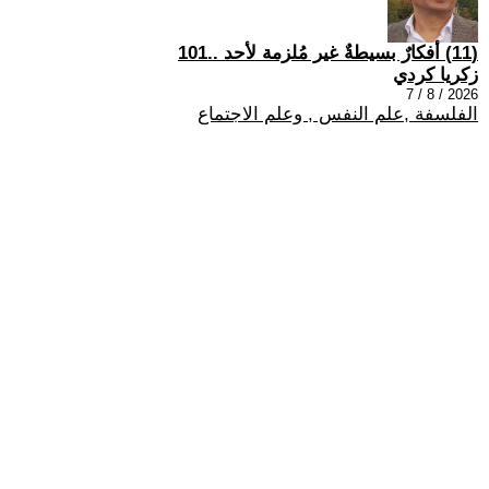
(11) أفكارٌ بسيطةٌ غير مُلزمة لأحد ..101
زكريا كردي
2026 / 8 / 7
الفلسفة ,علم النفس , وعلم الاجتماع