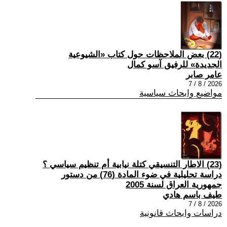
(22) بعض الملاحظات حول كتاب «الشيوعية
الجديدة» للرفيق آسو كمال
عامر صابر
2026 / 8 / 7
مواضيع وابحاث سياسية
(23) الاطار التنسيقي كتلة نيابية أم تنظيم سياسي ؟
دراسة تحليلية في ضوء المادة (76) من دستور
جمهورية العراق لسنة 2005
طيف باسم هادي
2026 / 8 / 7
دراسات وابحاث قانونية