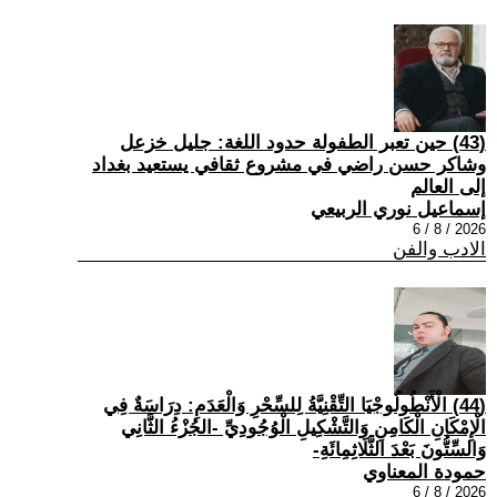
(43) حين تعبر الطفولة حدود اللغة: جليل خزعل
وشاكر حسن راضي في مشروع ثقافي يستعيد بغداد
إلى العالم
إسماعيل نوري الربيعي
2026 / 8 / 6
الادب والفن
(44) الْأَنْطُولُوجْيَا التِّقْنِيَّةُ لِلسِّحْرِ وَالْعَدَمِ: دِرَاسَةٌ فِي
الْإِمْكَانِ الْكَامِنِ وَالتَّشْكِيلِ الْوُجُودِيِّ -الجُزْءُ الثَّانِي
وَالسِّتُّونَ بَعْدَ الثَّلَاثِمِائَةِ-
حمودة المعناوي
2026 / 8 / 6