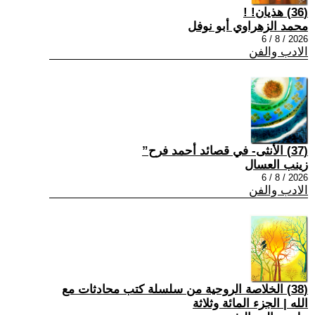
(36) هذيان! !
محمد الزهراوي أبو نوفل
2026 / 8 / 6
الادب والفن
(37) الأنثى- في قصائد أحمد فرح”
زينب العسال
2026 / 8 / 6
الادب والفن
(38) الخلاصة الروحية من سلسلة كتب محادثات مع
الله | الجزء المائة وثلاثة