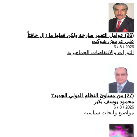
(26) عوامل التغيير صارخة ولكن فعلها ما زال خافتاً
علي عرمش شوكت
2026 / 8 / 6
الثورات والانتفاضات الجماهيرية
(27) من مساوئ النظام الدولي الجديد٢
محمود يوسف بكير
2026 / 8 / 6
مواضيع وابحاث سياسية