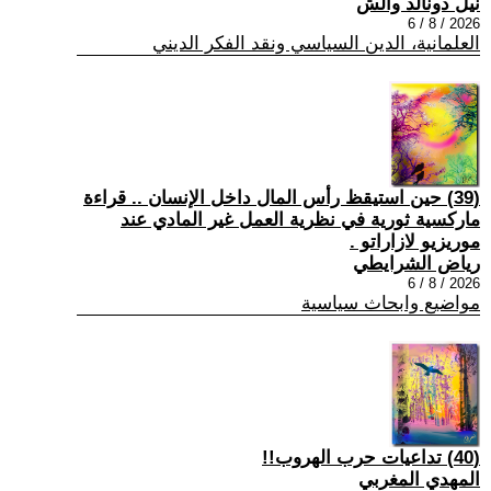
نيل دونالد والش
2026 / 8 / 6
العلمانية، الدين السياسي ونقد الفكر الديني
(39) حين استيقظ رأس المال داخل الإنسان .. قراءة
ماركسية ثورية في نظرية العمل غير المادي عند
موريزيو لازاراتو .
رياض الشرايطي
2026 / 8 / 6
مواضيع وابحاث سياسية
(40) تداعيات حرب الهروب!!
المهدي المغربي