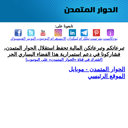
تابعونا على:
بودكاست
بنترست
تيلكرام
لينكدإن
الانستغرام
اليوتيوب
التويتر
الفيسبوك
تبرعاتكم وتبرعاتكن المالية تحفظ استقلال الحوار المتمدن،
فشاركونا في دعم استمرارية هذا الفضاء اليساري الحر
[اشترك في قناة ‫«الحوار المتمدن» على اليوتيوب]
الحوار المتمدن - موبايل
الموقع الرئيسي