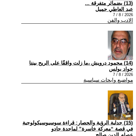
(13) بضمائر متفرقة ...
عبد العاطي جميل
2026 / 8 / 7
الادب والفن
(14) محمود درويش ،ما زلت واقفًا على الريح بيننا
جواد بولس
2026 / 8 / 7
مواضيع وابحاث سياسية
(15) جدلية الرؤية والحصار: قراءة سوسيوسيكولوجية
في قصة “معركة خاسرة” لماجدة جادو
عصام الدين صالح