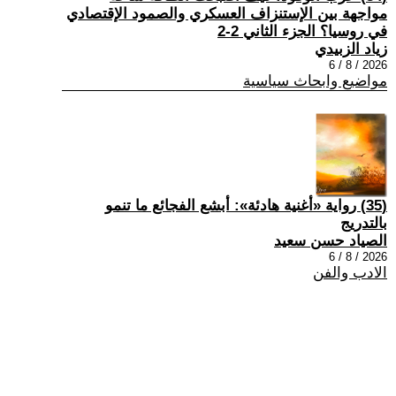
مواجهة بين الإستنزاف العسكري والصمود الإقتصادي
في روسيا؟ الجزء الثاني 2-2
زياد الزبيدي
2026 / 8 / 6
مواضيع وابحاث سياسية
(35) رواية «أغنية هادئة»: أبشع الفجائع ما تنمو
بالتدريج
الصياد حسن سعيد
2026 / 8 / 6
الادب والفن