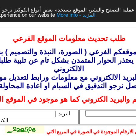
ملية التصفح والنشر، الموقع يستخدم بعض أنواع الكوكيز نرجو الن
More info - المزيد
experience on our website
طلب
تحديث معلومات الموقع الفرعي
وقعكم الفرعي ( الصورة، النبذة
والتصميم
) ب
يعتذر الحوار المتمدن بشكل تام عن تلبية طلبا
الالكتروني
بريد الالكتروني مع معلومات
ورابط
لتعديل موق
صل نرجو التدقيق في السبام او اعادة المحاولة
 والبريد الكتروني كما هو موجود في الموقع ا
البريد
الكت
الارقام الموجودة في الصورة في المربع الاتي