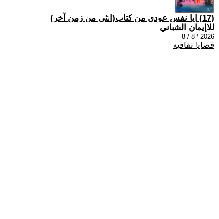
(17) ايا نفس عودي من كتاب(انثى من زمن آخر)
للاإيمان الشباني
2026 / 8 / 8
قضايا ثقافية