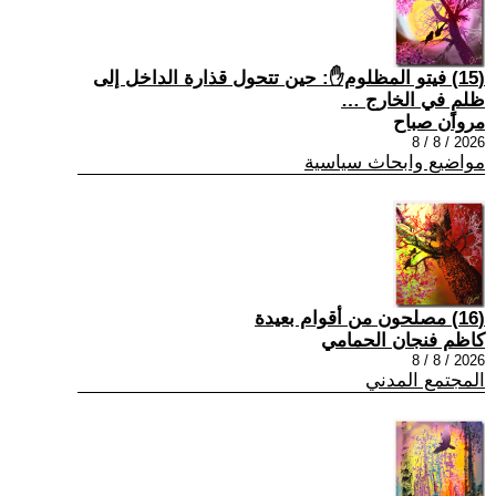
(15) فيتو المظلوم✋: حين تتحول قذارة الداخل إلى
ظلمٍ في الخارج …
مروان صباح
2026 / 8 / 8
مواضيع وابحاث سياسية
(16) مصلحون من أقوام بعيدة
كاظم فنجان الحمامي
2026 / 8 / 8
المجتمع المدني