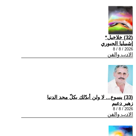
(32) خلاخيل*
إشبيليا الجبوري
2026 / 8 / 8
الادب والفن
(33) يسوع... لا ولن أبدّلك بكلّ مجد الدنيا
زهير دعيم
2026 / 8 / 8
الادب والفن