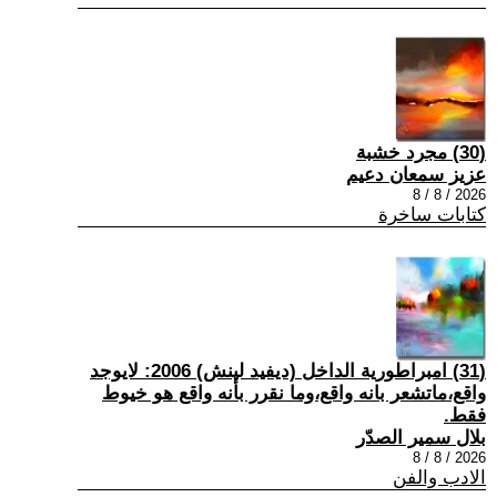
(30) مجرد خشبة
عزيز سمعان دعيم
2026 / 8 / 8
كتابات ساخرة
(31) امبراطورية الداخل (ديفيد لينش) 2006: لايوجد
واقع،ماتشعر بانه واقع،وما نقرر بأنه واقع هو خيوط
فقط.
بلال سمير الصدّر
2026 / 8 / 8
الادب والفن