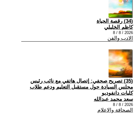
(34) رقصة الحياة
كاظم الخليلي
2026 / 8 / 8
الادب والفن
(35) تصريح صحفي: إتصال هاتفي مع نائب رئيس
مجلس السيادة حول مستقبل التعليم ودعم طلاب
كليات دانفوديو
سعد محمد عبدالله
2026 / 8 / 8
الصحافة والاعلام