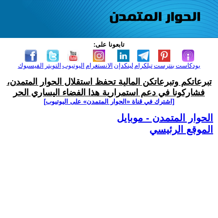
تابعونا على:
بودكاست
بنترست
تيلكرام
لينكدإن
الانستغرام
اليوتيوب
التويتر
الفيسبوك
تبرعاتكم وتبرعاتكن المالية تحفظ استقلال الحوار المتمدن،
فشاركونا في دعم استمرارية هذا الفضاء اليساري الحر
[اشترك في قناة ‫«الحوار المتمدن» على اليوتيوب]
الحوار المتمدن - موبايل
الموقع الرئيسي