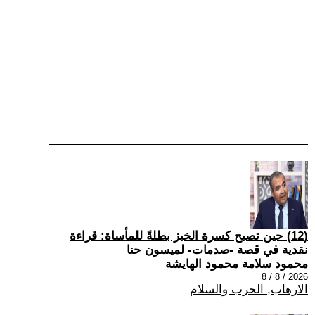
(12) حين تصبح كسرة الخبز بطلةً للمأساة: قراءة
نقدية في قصة -صدمات- لميسون حنا
محمود سلامة محمود الهايشة
2026 / 8 / 8
الارهاب, الحرب والسلام