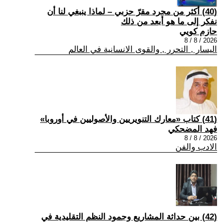
(40) أكثر من مجرد مقرّ حزبي – لماذا ينبغي لنا أن
نفكر إلى ما هو أبعد من ذلك
حازم كويي
2026 / 8 / 8
اليسار , التحرر , والقوى الانسانية في العالم
(41) كتاب «معارك التنويريين والأصوليين في أوروبا»
فهد المضحكي
2026 / 8 / 8
الادب والفن
(42) بين حداثة المشاريع وجمود النظم التقليدية في