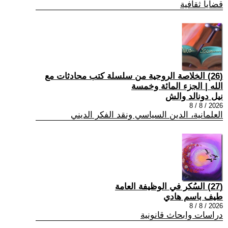
قضايا ثقافية
(26) الخلاصة الروحية من سلسلة كتب محادثات مع
الله | الجزء المائة وخمسة
نيل دونالد والش
2026 / 8 / 8
العلمانية، الدين السياسي ونقد الفكر الديني
(27) السُكر في الوظيفة العامة
طيف باسم هادي
2026 / 8 / 8
دراسات وابحاث قانونية