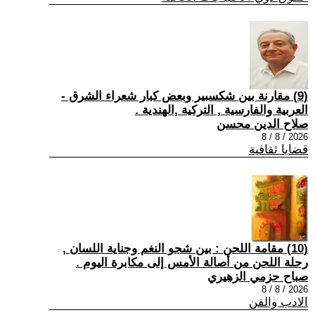
(9) مقارنة بين شكسبير وبعض كبار شعراء الشرق -
العربية والفارسية , التركية ,الهندية .
صلاح الدين محسن
2026 / 8 / 8
قضايا ثقافية
(10) مقامة اللحن : بين شجو النغم وجناية اللسان ,
رحلة اللحن من أصالة الأمس إلى مكابرة اليوم .
صباح حزمي الزهيري
2026 / 8 / 8
الادب والفن