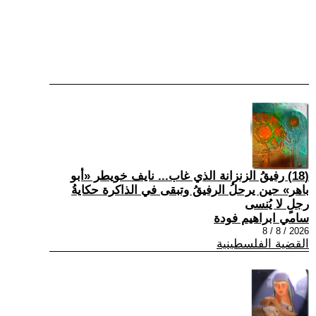
(18) رفيقُ الزنزانة الذي غاب... نايف خويطر «أبو
باهر» حين يرحلُ الرفيقُ وتبقى في الذاكرة حكايةُ
رجلٍ لا يُنسى
سامي ابراهيم فودة
2026 / 8 / 8
القضية الفلسطينية