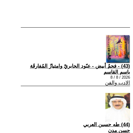
(43) - فحمٌ أبيض - عبّود الجابريّ وامتيازُ المُفارقَة
باسم القاسم
2026 / 8 / 8
الادب والفن
(44) طه حسين العربي
حسن مدن