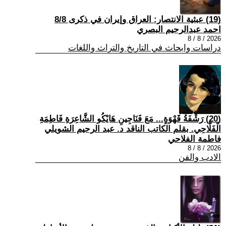
(19) عبثية الانتصار: العراق وإيران في ذكرى 8/8
احمد عبدالرحيم البصري
2026 / 8 / 8
دراسات وابحاث في التاريخ والتراث واللغات
(20) رَشْفَةُ قَهْوَةٍ... مَعَ فَنَاجِينِ هَايْكُو الشَّاعِرَةِ فَاطِمَةِ
الْفَلَّاحِي. بقلم الكاتب الناقد د. عبد الرحيم الشويلي
فاطمة الفلاحي
2026 / 8 / 8
الادب والفن