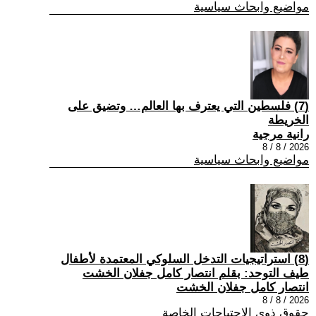
مواضيع وابحاث سياسية
(7) فلسطين التي يعترف بها العالم… وتضيق على
الخريطة
رانية مرجية
2026 / 8 / 8
مواضيع وابحاث سياسية
(8) استراتيجيات التدخل السلوكي المعتمدة لأطفال
طيف التوحد: بقلم انتصار كامل جفلان الخشت
انتصار كامل جفلان الخشت
2026 / 8 / 8
حقوق ذوي الاحتياجات الخاصة