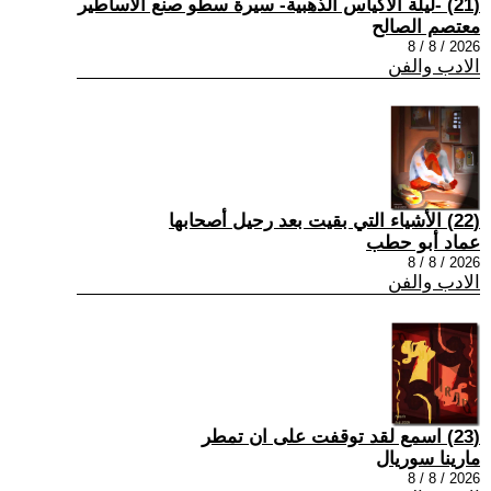
(21) -ليلة الأكياس الذهبية- سيرة سطو صنع الأساطير
معتصم الصالح
2026 / 8 / 8
الادب والفن
(22) الأشياء التي بقيت بعد رحيل أصحابها
عماد أبو حطب
2026 / 8 / 8
الادب والفن
(23) اسمع لقد توقفت على ان تمطر
مارينا سوريال
2026 / 8 / 8