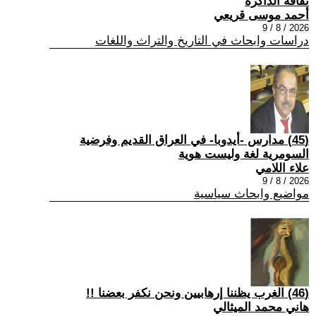
ثقافة الذاكرة
أحمد موسى قريعي
2026 / 8 / 9
دراسات وابحاث في التاريخ والتراث واللغات
(45) مدارس -أيدوبا- في العراق القديم وفرضية
السومرية لغة وليست هوية
علاء اللامي
2026 / 8 / 9
مواضيع وابحاث سياسية
(46) الغرب يظننا إرهابيين ونحن نكفر بعضنا !!
هاني محمد الميثالي