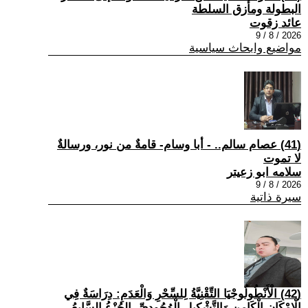
البطولة ومأزق السلطة
عائد زقوت
2026 / 8 / 9
مواضيع وابحاث سياسية
(41) عصام سالم.. - أبا وسام- قامةٌ من نور، ورسالةٌ
لا تموت
سلامه ابو زعيتر
2026 / 8 / 9
سيرة ذاتية
(42) الْأَنْطُولُوجْيَا التِّقْنِيَّةُ لِلسِّحْرِ وَالْعَدَمِ: دِرَاسَةٌ فِي
الْإِمْكَانِ الْكَامِنِ وَالتَّشْكِيلِ الْوُجُودِيِّ -الجُزْءُ السَّابِعُ