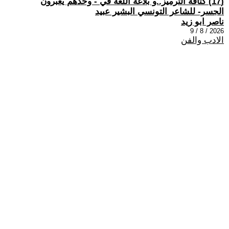
(17) كثافة الترميز..و بلاغة اللغة في - وحدهم يعبرون
الجسر- للشاعر التونسي البشير عبيد
ناصر ابو زيد
2026 / 8 / 9
الادب والفن