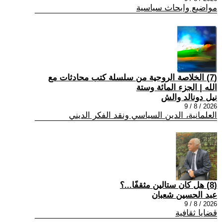
مواضيع وابحاث سياسية
(7) الخلاصة الروحية من سلسلة كتب محادثات مع
الله | الجزء المائة وستة
نيل دونالد والش
2026 / 8 / 9
العلمانية، الدين السياسي ونقد الفكر الديني
(8) هل كان ستالين مثقفًا...؟
عبد الحسين شعبان
2026 / 8 / 9
قضايا ثقافية