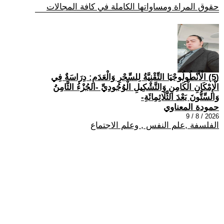
حقوق المراة ومساواتها الكاملة في كافة المجالات
(5) الْأَنْطُولُوجْيَا التِّقْنِيَّةُ لِلسِّحْرِ وَالْعَدَمِ: دِرَاسَةٌ فِي
الْإِمْكَانِ الْكَامِنِ وَالتَّشْكِيلِ الْوُجُودِيِّ -الجُزْءُ الثَّامِنُ
وَالسِّتُّونَ بَعْدَ الثَّلَاثِمِائَةِ-
حمودة المعناوي
2026 / 8 / 9
الفلسفة ,علم النفس , وعلم الاجتماع