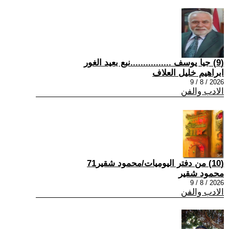
(9) جيا يوسف ................نبع بعيد الغور
ابراهيم خليل العلاف
2026 / 8 / 9
الادب والفن
(10) من دفتر اليوميات/محمود شقير71
محمود شقير
2026 / 8 / 9
الادب والفن