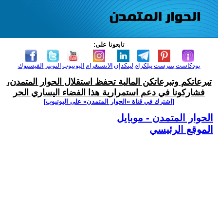
تابعونا على:
بودكاست
بنترست
تيلكرام
لينكدإن
الانستغرام
اليوتيوب
التويتر
الفيسبوك
تبرعاتكم وتبرعاتكن المالية تحفظ استقلال الحوار المتمدن،
فشاركونا في دعم استمرارية هذا الفضاء اليساري الحر
[اشترك في قناة ‫«الحوار المتمدن» على اليوتيوب]
الحوار المتمدن - موبايل
الموقع الرئيسي