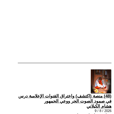
(48) منصة (اكتشف) واختراق القنوات الإعلامية درس
في صمود الصوت الحر ووعي الجمهور
هشام الكيلاني
2026 / 8 / 9