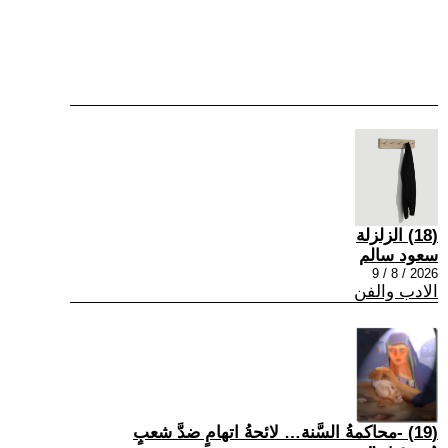
(18) الزلزلة
سعود سالم
2026 / 8 / 9
الادب والفن
(19) -محاكمةُ السَّنة… لائحةُ اتهامٍ ضدَّ شعبٍ