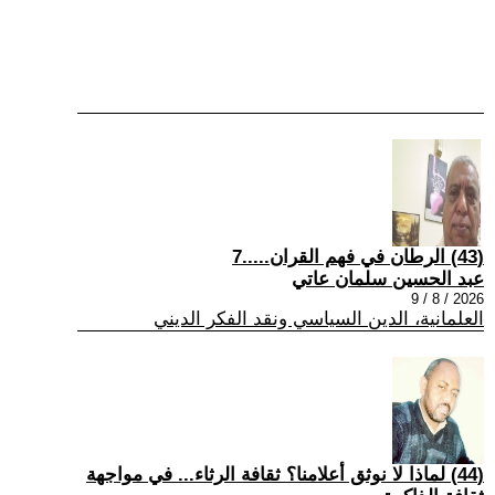
(43) الرطان في فهم القران.....7
عبد الحسين سلمان عاتي
2026 / 8 / 9
العلمانية، الدين السياسي ونقد الفكر الديني
(44) لماذا لا نوثق أعلامنا؟ ثقافة الرثاء... في مواجهة