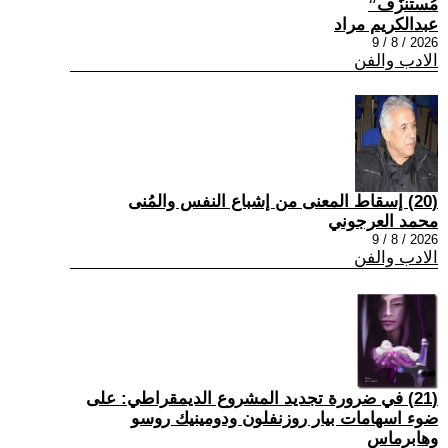
مُستنزَف”
عبدالكريم مراد
2026 / 8 / 9
الادب والفن
(20) إسقاط المعنى من إشباع النفس والمُنى
محمد العرجوني
2026 / 8 / 9
الادب والفن
(21) في ضرورة تجديد المشروع الديمقراطي: على
ضوء اسهامات بيار روزنفلون ودومينيك روسو
وهابرماس