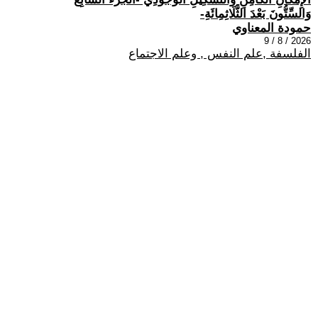
وَالسِّتُّونَ بَعْدَ الثَّلَاثِمِائَةِ-
حمودة المعناوي
2026 / 8 / 9
الفلسفة ,علم النفس , وعلم الاجتماع