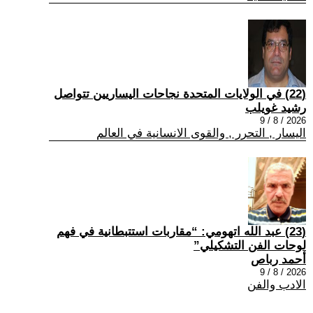
(22) في الولايات المتحدة نجاحات اليساريين تتواصل
رشيد غويلب
2026 / 8 / 9
اليسار , التحرر , والقوى الانسانية في العالم
(23) عبد الله اتهومي: “مقاربات استتبطانية في فهم
لوحات الفن التشكيلي”
أحمد رباص
2026 / 8 / 9
الادب والفن