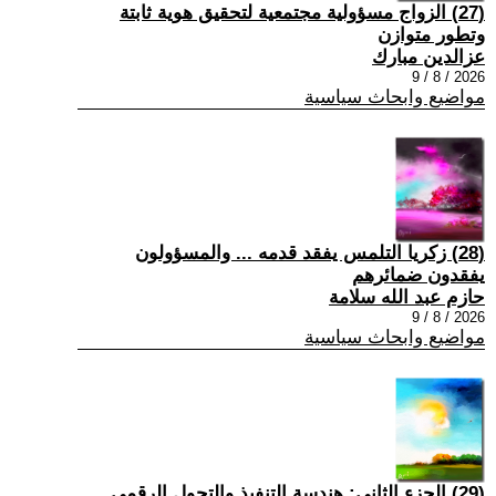
(27) الزواج مسؤولية مجتمعية لتحقيق هوية ثابتة
وتطور متوازن
عزالدين مبارك
2026 / 8 / 9
مواضيع وابحاث سياسية
(28) زكريا التلمس يفقد قدمه ... والمسؤولون
يفقدون ضمائرهم
حازم عبد الله سلامة
2026 / 8 / 9
مواضيع وابحاث سياسية
(29) الجزء الثاني: هندسة التنفيذ والتحول الرقمي