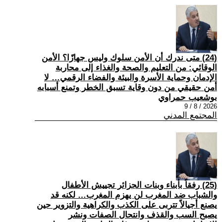
(24) متى ندرك أن الأمن سلوك وليس جهازًا؟ الأمن
الوقائي: من التعليم والصحة والغذاء إلى محاربة
الإدمان وحماية الأسرة والبيئة والفضاء الرقمي… لا
أمن حقيقي من دون وقاية تسبق الخطر وتمنع أسبابه
بوشعيب حمراوي
2026 / 8 / 9
المجتمع المدني
(25) رفقاً بأبناء وبنات الجزائر تجييش الأطفال
والشباب ضد المغرب لن يهزم المغرب… لكنه قد
يصنع أجيالاً تتربى على الكذب والكراهية والتزوير حين
يصبح السب والقذف وانتحال الصفات ونشر