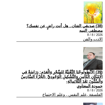
(38) صديقي الفنان.. هل أنت راضٍ عن نفسك؟
مصطفى النبيه
2026 / 8 / 8
الادب والفن
(39) الْأَنْطُولُوجْيَا التِّقْنِيَّةُ لِلسِّحْرِ وَالْعَدَمِ: دِرَاسَةٌ فِي
الْإِمْكَانِ الْكَامِنِ وَالتَّشْكِيلِ الْوُجُودِيِّ -الجُزْءُ السَّادِسُ
وَالسِّتُّونَ بَعْدَ الثَّلَاثِمِائَةِ-
حمودة المعناوي
2026 / 8 / 8
الفلسفة ,علم النفس , وعلم الاجتماع