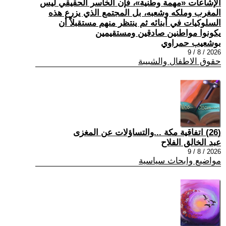
الإشاعات «مهمة وطنية»، فإن الخاسر الحقيقي ليس
المغرب وملكه وشعبه، بل المجتمع الذي يزرع هذه
السلوكيات في أبنائه ثم ينتظر منهم مستقبلاً أن
يكونوا مواطنين صادقين ومستقيمين
بوشعيب حمراوي
2026 / 8 / 9
حقوق الاطفال والشبيبة
(26) اتفاقية مكة ...والتساؤلات عن المغزى
عبد الخالق الفلاح
2026 / 8 / 9
مواضيع وابحاث سياسية