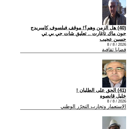
(40) هل الزمن وهم؟! موقف فيلسوف كامبريدج
جون ماك تاغارت .. تعليق شات جي بي تي
حسين عجيب
2026 / 8 / 8
قضايا ثقافية
(41) الحق على الطليان !
خليل قانصوه
2026 / 8 / 8
الإستعمار وتجارب التحرّر الوطني