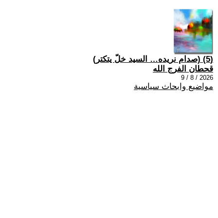
(5) (صدام نريده… السيد خلّ يتكتر)
قحطان الفرج الله
2026 / 8 / 9
مواضيع وابحاث سياسية