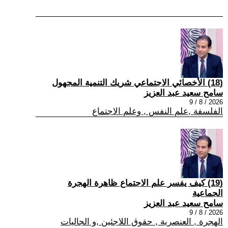
(18) الأخصائي الاجتماعي شريك التنمية المجهول
سامح سعيد عبد العزيز
2026 / 8 / 9
الفلسفة ,علم النفس , وعلم الاجتماع
(19) كيف يفسر علم الاجتماع ظاهرة الهجرة
الجماعية
سامح سعيد عبد العزيز
2026 / 8 / 9
الهجرة , العنصرية , حقوق اللاجئين ,و الجاليات