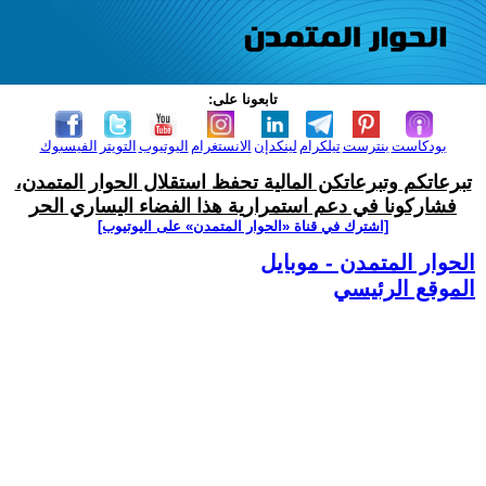
تابعونا على:
بودكاست
بنترست
تيلكرام
لينكدإن
الانستغرام
اليوتيوب
التويتر
الفيسبوك
تبرعاتكم وتبرعاتكن المالية تحفظ استقلال الحوار المتمدن،
فشاركونا في دعم استمرارية هذا الفضاء اليساري الحر
[اشترك في قناة ‫«الحوار المتمدن» على اليوتيوب]
الحوار المتمدن - موبايل
الموقع الرئيسي