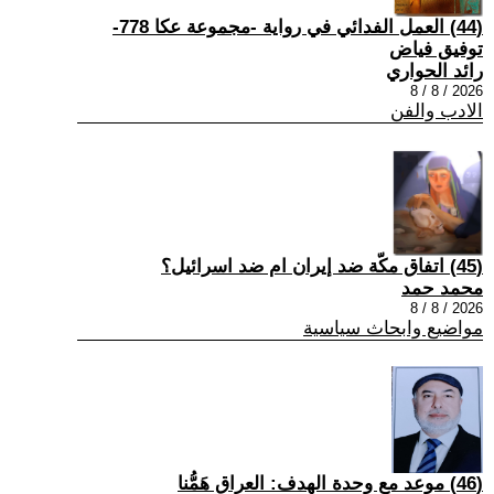
(44) العمل الفدائي في رواية -مجموعة عكا 778-
توفيق فياض
رائد الحواري
2026 / 8 / 8
الادب والفن
(45) اتفاق مكّة ضد إيران ام ضد اسرائيل؟
محمد حمد
2026 / 8 / 8
مواضيع وابحاث سياسية
(46) موعد مع وحدة الهدف: العراق هَمُّنا