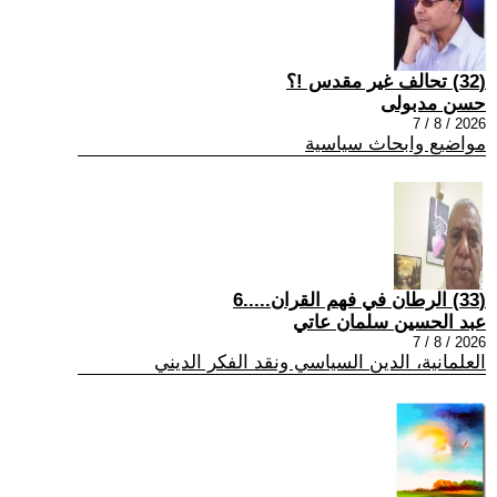
(32) تحالف غير مقدس !؟
حسن مدبولى
2026 / 8 / 7
مواضيع وابحاث سياسية
(33) الرطان في فهم القران.....6
عبد الحسين سلمان عاتي
2026 / 8 / 7
العلمانية، الدين السياسي ونقد الفكر الديني