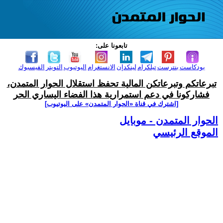
تابعونا على:
بودكاست
بنترست
تيلكرام
لينكدإن
الانستغرام
اليوتيوب
التويتر
الفيسبوك
تبرعاتكم وتبرعاتكن المالية تحفظ استقلال الحوار المتمدن،
فشاركونا في دعم استمرارية هذا الفضاء اليساري الحر
[اشترك في قناة ‫«الحوار المتمدن» على اليوتيوب]
الحوار المتمدن - موبايل
الموقع الرئيسي