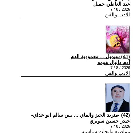
عبد العاطي جميل
2026 / 8 / 7
الادب والفن
(41) سيميل ... معمودية الدم
آدم دانيال هومه
2026 / 8 / 7
الادب والفن
(42) -منريد الخبز والماي ... بس سالم ابو عداي-
حيدر حسين سويري
2026 / 8 / 7
مواضيع وابحاث سياسية