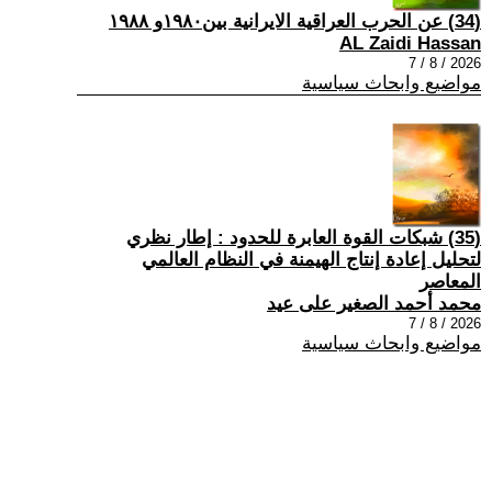
(34) عن الحرب العراقية الايرانية بين١٩٨٠و ١٩٨٨
AL Zaidi Hassan
2026 / 8 / 7
مواضيع وابحاث سياسية
(35) شبكات القوة العابرة للحدود : إطار نظري
لتحليل إعادة إنتاج الهيمنة في النظام العالمي
المعاصر
محمد أحمد الصغير على عيد
2026 / 8 / 7
مواضيع وابحاث سياسية