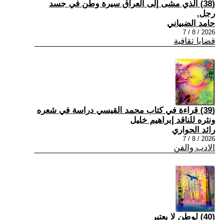
(38) الذي مشى إلى العراق سيرة وطن في جسد
رجل.
حامد الضبياني
2026 / 8 / 7
قضايا ثقافية
(39) قراءة في كتاب محمد القيسي دراسة في شعره
ونثره للناقد إبراهيم خليل
رائد الحواري
2026 / 8 / 7
الادب والفن
(40) لوطن لا يعتبر