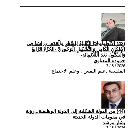
(43) الْأَنْطُولُوجْيَا التِّقْنِيَّةُ لِلسِّحْرِ وَالْعَدَمِ: دِرَاسَةٌ فِي
الْإِمْكَانِ الْكَامِنِ وَالتَّشْكِيلِ الْوُجُودِيِّ -الجُزْءُ الرَّابِعُ
وَالسِّتُّونَ بَعْدَ الثَّلَاثِمِائَةِ-
حمودة المعناوي
2026 / 8 / 7
الفلسفة ,علم النفس , وعلم الاجتماع
(44) من الدولة الشكلية إلى الدولة الوظيفية...رؤية
في مقومات الدولة الحديثة
بشار مرشد
2026 / 8 / 7