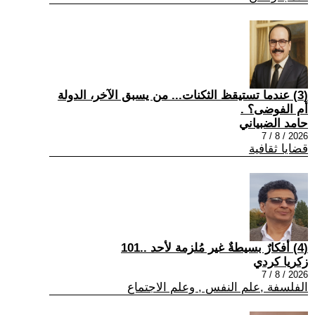
(3) عندما تستيقظ الثكنات... من يسبق الآخر، الدولة
أم الفوضى؟ .
حامد الضبياني
2026 / 8 / 7
قضايا ثقافية
(4) أفكارٌ بسيطةٌ غير مُلزمة لأحد ..101
زكريا كردي
2026 / 8 / 7
الفلسفة ,علم النفس , وعلم الاجتماع