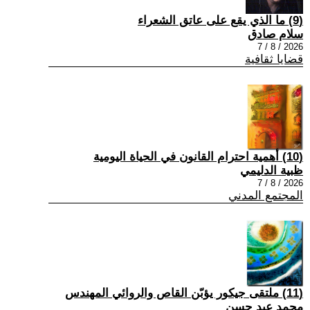
(9) ما الذي يقع على عاتق الشعراء
سلام صادق
2026 / 8 / 7
قضايا ثقافية
(10) أهمية احترام القانون في الحياة اليومية
ظبية الدليمي
2026 / 8 / 7
المجتمع المدني
(11) ملتقى جيكور يؤبّن القاص والروائي المهندس
محمد عبد حسن