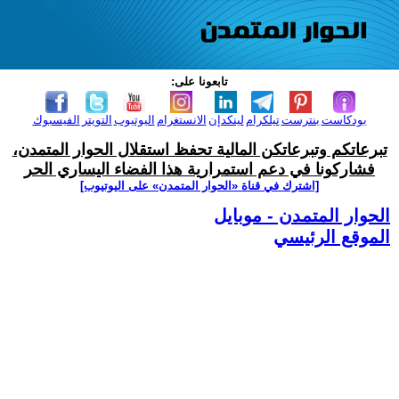
تابعونا على:
بودكاست
بنترست
تيلكرام
لينكدإن
الانستغرام
اليوتيوب
التويتر
الفيسبوك
تبرعاتكم وتبرعاتكن المالية تحفظ استقلال الحوار المتمدن،
فشاركونا في دعم استمرارية هذا الفضاء اليساري الحر
[اشترك في قناة ‫«الحوار المتمدن» على اليوتيوب]
الحوار المتمدن - موبايل
الموقع الرئيسي