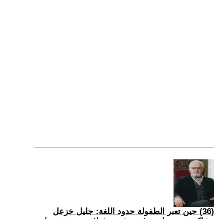
(36) حين تعبر الطفولة حدود اللغة: جليل خزعل