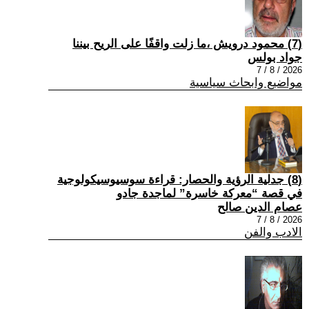
(7) محمود درويش ،ما زلت واقفًا على الريح بيننا
جواد بولس
2026 / 8 / 7
مواضيع وابحاث سياسية
(8) جدلية الرؤية والحصار: قراءة سوسيوسيكولوجية
في قصة “معركة خاسرة” لماجدة جادو
عصام الدين صالح
2026 / 8 / 7
الادب والفن