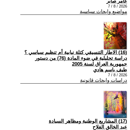
عامر صابر
2026 / 8 / 7
مواضيع وابحاث سياسية
(16) الاطار التنسيقي كتلة نيابية أم تنظيم سياسي ؟
دراسة تحليلية في ضوء المادة (76) من دستور
جمهورية العراق لسنة 2005
طيف باسم هادي
2026 / 8 / 7
دراسات وابحاث قانونية
(17) المشاريع الوطنية ومظاهر السيادة
عبد الخالق الفلاح