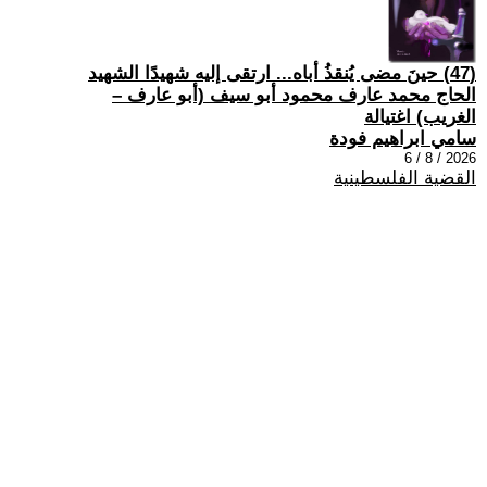
(47) حينَ مضى يُنقذُ أباه... ارتقى إليه شهيدًا الشهيد
الحاج محمد عارف محمود أبو سيف (أبو عارف –
الغريب) اغتيالة
سامي ابراهيم فودة
2026 / 8 / 6
القضية الفلسطينية