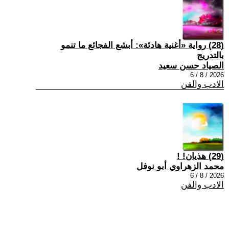
(28) رواية «أغنية هادئة»: أبشع الفجائع ما تنمو
بالتدريج
الصياد حسن سعيد
2026 / 8 / 6
الادب والفن
(29) هذيان! !
محمد الزهراوي أبو نوفل
2026 / 8 / 6
الادب والفن