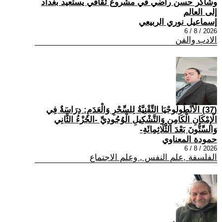
وشاكر حسن راضي في مشروع ثقافي يستعيد بغداد
إلى العالم
إسماعيل نوري الربيعي
2026 / 8 / 6
الادب والفن
(37) الْأَنْطُولُوجْيَا التِّقْنِيَّةُ لِلسِّحْرِ وَالْعَدَمِ: دِرَاسَةٌ فِي
الْإِمْكَانِ الْكَامِنِ وَالتَّشْكِيلِ الْوُجُودِيِّ -الجُزْءُ الثَّانِي
وَالسِّتُّونَ بَعْدَ الثَّلَاثِمِائَةِ-
حمودة المعناوي
2026 / 8 / 6
الفلسفة ,علم النفس , وعلم الاجتماع