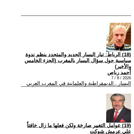
(18) الرباط: تيار اليسار الجديد والمتجدد ينظم ندوة
سياسية حول سؤال اليسار بالمغرب (الجزء الخامس
والأخير)
أحمد رباص
2026 / 8 / 7
اليسار , الديمقراطية والعلمانية في المغرب العربي
(19) عوامل التغيير صارخة ولكن فعلها ما زال خافتاً
علي عرمش شوكت