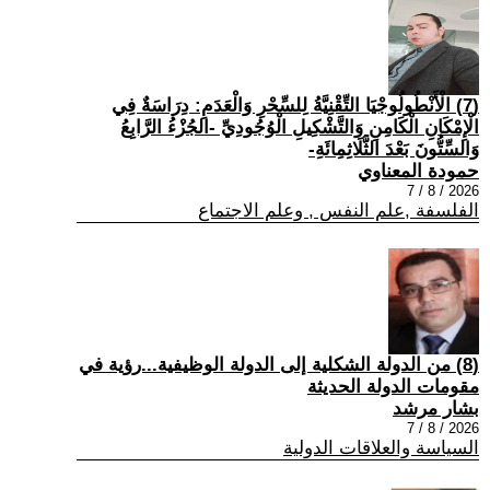
(7) الْأَنْطُولُوجْيَا التِّقْنِيَّةُ لِلسِّحْرِ وَالْعَدَمِ: دِرَاسَةٌ فِي
الْإِمْكَانِ الْكَامِنِ وَالتَّشْكِيلِ الْوُجُودِيِّ -الجُزْءُ الرَّابِعُ
وَالسِّتُّونَ بَعْدَ الثَّلَاثِمِائَةِ-
حمودة المعناوي
2026 / 8 / 7
الفلسفة ,علم النفس , وعلم الاجتماع
(8) من الدولة الشكلية إلى الدولة الوظيفية...رؤية في
مقومات الدولة الحديثة
بشار مرشد
2026 / 8 / 7
السياسة والعلاقات الدولية