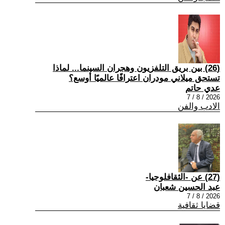
(26) بين بريق التلفزيون وهجران السينما... لماذا
تستحق ميلاني مودران اعترافًا عالميًا أوسع؟
عدي حاتم
2026 / 8 / 7
الادب والفن
(27) عن -الثقافلوجيا-
عبد الحسين شعبان
2026 / 8 / 7
قضايا ثقافية