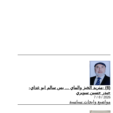
(6) -منريد الخبز والماي ... بس سالم ابو عداي-
حيدر حسين سويري
2026 / 8 / 7
مواضيع وابحاث سياسية