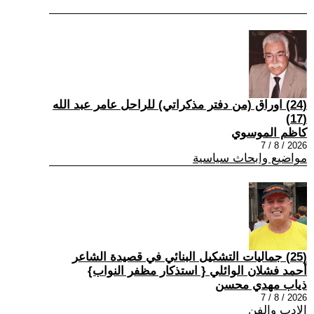
(24) اوراق (من دفتر مذكراتي) للراحل عامر عبد الله
(17)
كاظم الموسوي
2026 / 8 / 7
مواضيع وابحاث سياسية
(25) جماليات التشكيل البنائي في قصيدة الشاعر
أحمد فشلان الوائلي { استذكار مظفر النواب}
ذياب مهدي محسن
2026 / 8 / 7
الادب والفن