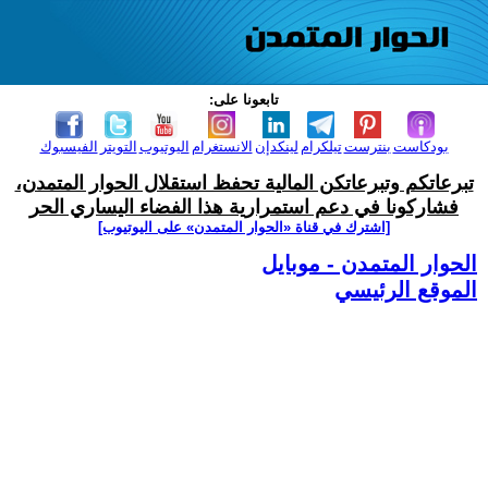
تابعونا على:
بودكاست
بنترست
تيلكرام
لينكدإن
الانستغرام
اليوتيوب
التويتر
الفيسبوك
تبرعاتكم وتبرعاتكن المالية تحفظ استقلال الحوار المتمدن،
فشاركونا في دعم استمرارية هذا الفضاء اليساري الحر
[اشترك في قناة ‫«الحوار المتمدن» على اليوتيوب]
الحوار المتمدن - موبايل
الموقع الرئيسي