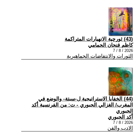
(43) ثورچية الانهيارات المتراكمة
كاظم فنجان الحمامي
2026 / 8 / 7
الثورات والانتفاضات الجماهيرية
(44) الخفايا الاستراتيجية ل-سبتة- والوضع في
المغرب/ الغزالي الجبوري - ت: من الفرنسية أكد
الجبوري
أكد الجبوري
2026 / 8 / 7
الادب والفن