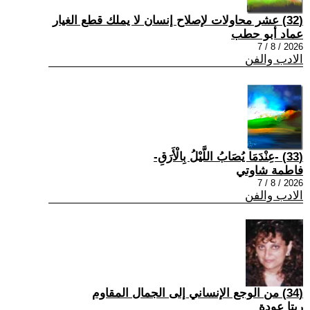
(32) عشر محاولات لإصلاح إنسان لا يملك قطع الغيار
عماد أبو حطب
2026 / 8 / 7
الادب والفن
(33) -عِنْدَمَا يُصَابُ اللَّيْلُ بِالْأَرَقِ-
فاطمة شاوتي
2026 / 8 / 7
الادب والفن
(34) من الوجع الإنساني إلى الجمال المقاوم
ريتا عودة