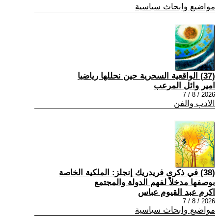
مواضيع وابحاث سياسية
(37) الواقعية السحرية حين نحللها رياضيا
امير وائل المرعب
2026 / 8 / 7
الادب والفن
(38) في ذكرى فريدريك إنجلز: الملكية الخاصة
بوصفها مدخلاً لفهم الدولة والمجتمع
اكرم عبد القيوم عباس
2026 / 8 / 7
مواضيع وابحاث سياسية