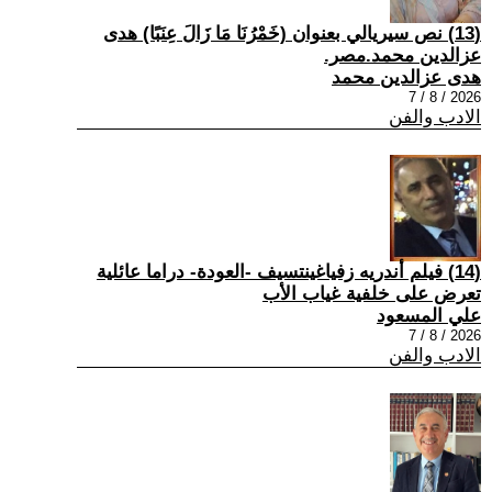
(13) نص سيريالي بعنوان (خَمْرُنَا مَا زَالَ عِنَبًا) هدى
عزالدين محمد.مصر.
هدى عزالدين محمد
2026 / 8 / 7
الادب والفن
(14) فيلم أندريه زفياغينتسيف -العودة- دراما عائلية
تعرض على خلفية غياب الأب
علي المسعود
2026 / 8 / 7
الادب والفن