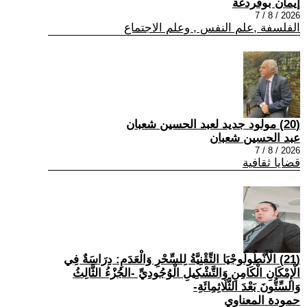
إيمان بوقردغة
2026 / 8 / 7
الفلسفة ,علم النفس , وعلم الاجتماع
(20) مولود جديد لعبد الحسين شعبان
عبد الحسين شعبان
2026 / 8 / 7
قضايا ثقافية
(21) الْأَنْطُولُوجْيَا التِّقْنِيَّةُ لِلسِّحْرِ وَالْعَدَمِ: دِرَاسَةٌ فِي
الْإِمْكَانِ الْكَامِنِ وَالتَّشْكِيلِ الْوُجُودِيِّ -الجُزْءُ الثَّالِثُ
وَالسِّتُّونَ بَعْدَ الثَّلَاثِمِائَةِ-
حمودة المعناوي