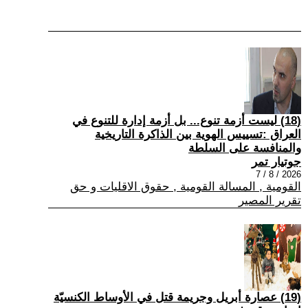
(18) ليست أزمة تنوع... بل أزمة إدارة للتنوع في
العراق :تسييس الهوية بين الذاكرة التاريخية
والمنافسة على السلطة
جوتيار تمر
2026 / 8 / 7
القومية , المسالة القومية , حقوق الاقليات و حق
تقرير المصير
(19) عصارة أبريل وجريمة قتل في الأوساط الكنسيّة