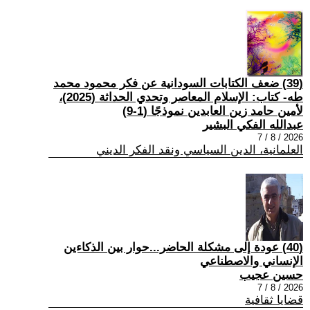
(39) ضعف الكتابات السودانية عن فكر محمود محمد
طه- كتاب: الإسلام المعاصر وتحدي الحداثة (2025)،
لأمين حامد زين العابدين نموذجًا (1-9)
عبدالله الفكي البشير
2026 / 8 / 7
العلمانية، الدين السياسي ونقد الفكر الديني
(40) عودة إلى مشكلة الحاضر...حوار بين الذكاءين
الإنساني والاصطناعي
حسين عجيب
2026 / 8 / 7
قضايا ثقافية