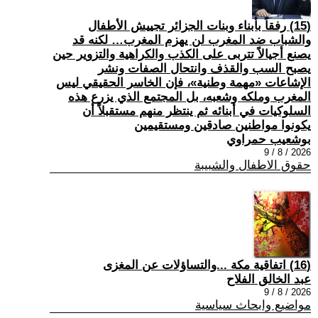
(15) رفقاً بأبناء وبنات الجزائر تجييش الأطفال
والشباب ضد المغرب لن يهزم المغرب… لكنه قد
يصنع أجيالاً تتربى على الكذب والكراهية والتزوير حين
يصبح السب والقذف وانتحال الصفات ونشر
الإشاعات «مهمة وطنية»، فإن الخاسر الحقيقي ليس
المغرب وملكه وشعبه، بل المجتمع الذي يزرع هذه
السلوكيات في أبنائه ثم ينتظر منهم مستقبلاً أن
يكونوا مواطنين صادقين ومستقيمين
بوشعيب حمراوي
2026 / 8 / 9
حقوق الاطفال والشبيبة
(16) اتفاقية مكة ...والتساؤلات عن المغزى
عبد الخالق الفلاح
2026 / 8 / 9
مواضيع وابحاث سياسية