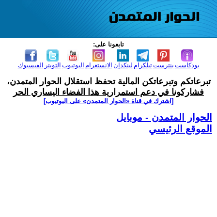
تابعونا على:
بودكاست
بنترست
تيلكرام
لينكدإن
الانستغرام
اليوتيوب
التويتر
الفيسبوك
تبرعاتكم وتبرعاتكن المالية تحفظ استقلال الحوار المتمدن،
فشاركونا في دعم استمرارية هذا الفضاء اليساري الحر
[اشترك في قناة ‫«الحوار المتمدن» على اليوتيوب]
الحوار المتمدن - موبايل
الموقع الرئيسي