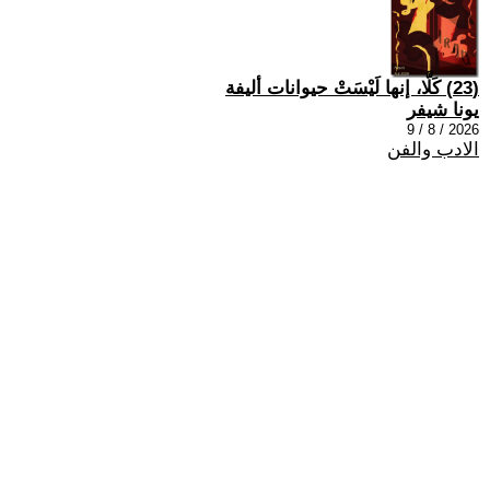
(23) كَلَّا، إنها لَيْسَتْ حيوانات أليفة
يونا شيفر
2026 / 8 / 9
الادب والفن