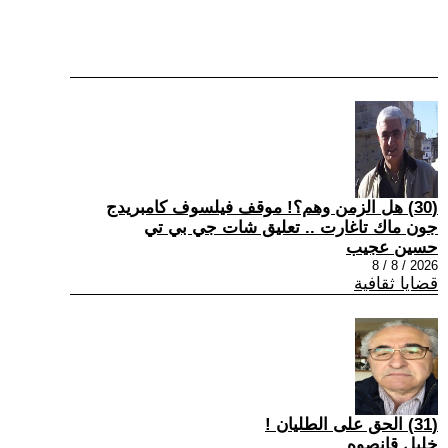
(30) هل الزمن وهم؟! موقف فيلسوف كامبريدج
جون ماك تاغارت .. تعليق شات جي بي تي
حسين عجيب
2026 / 8 / 8
قضايا ثقافية
(31) الحق على الطليان !
خليل قانصوه