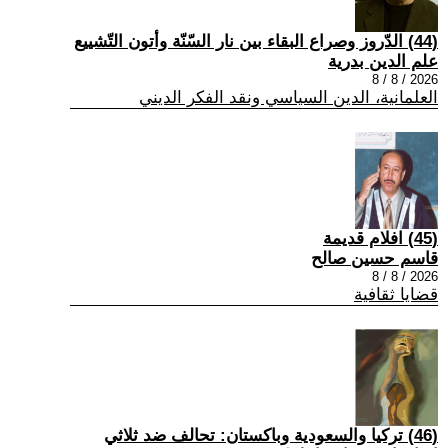
(44) الدّروز وصراع البقاء بين نار السّنّة وأتون التّشييع
علم الدين بدرية
2026 / 8 / 8
العلمانية، الدين السياسي ونقد الفكر الديني
(45) افلام قديمة
قاسم حسين صالح
2026 / 8 / 8
قضايا ثقافية
(46) تركيا والسعودية وباكستان: تحالف ضد ثلاثي