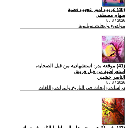
(40) غريب امور عجيب قضية
سهام مصطفى
2026 / 8 / 8
مواضيع وابحاث سياسية
(41) موقعة بدر: استشهادية من قبل الصحابة،
استعراضية من قبل قريش
الناصر خشيني
2026 / 8 / 8
دراسات وابحاث في التاريخ والتراث واللغات
(42) -في ذكرى موت معلم البرولتاريا الثاني فريدريك