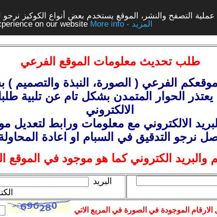
ملية التصفح والنشر، الموقع يستخدم بعض أنواع الكوكيز نرجو الن
More info - المزيد
experience on our website
طلب
تحديث معلومات الموقع الفرعي
وقعكم الفرعي ( الصورة، النبذة
والتصميم
) ب
يعتذر الحوار المتمدن بشكل تام عن تلبية طلبا
الالكتروني
بريد الالكتروني مع معلومات
ورابط
لتعديل موق
صل نرجو التدقيق في السبام او اعادة المحاولة
 والبريد الكتروني كما هو موجود في الموقع ا
البريد
الكت
الارقام الموجودة في الصورة في المربع الاتي