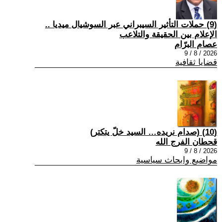
(9) حملات التأثير السيبراني عبر السوشيال ميديا ..
الإعلام بين الحقيقة والتلاعب
عصام البرّام
2026 / 8 / 9
قضايا ثقافية
(10) (صدام نريده… السيد خلّ يتكتر)
قحطان الفرج الله
2026 / 8 / 9
مواضيع وابحاث سياسية