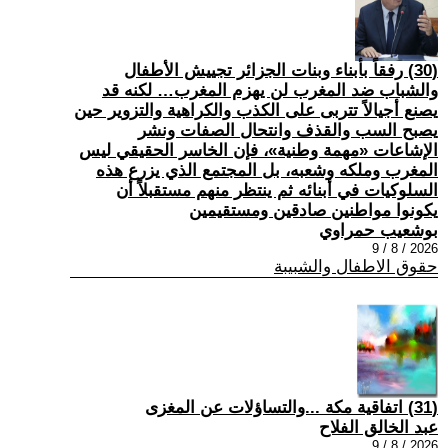
(30) رفقاً بأبناء وبنات الجزائر تجييش الأطفال
والشباب ضد المغرب لن يهزم المغرب… لكنه قد
يصنع أجيالاً تتربى على الكذب والكراهية والتزوير حين
يصبح السب والقذف وانتحال الصفات ونشر
الإشاعات «مهمة وطنية»، فإن الخاسر الحقيقي ليس
المغرب وملكه وشعبه، بل المجتمع الذي يزرع هذه
السلوكيات في أبنائه ثم ينتظر منهم مستقبلاً أن
يكونوا مواطنين صادقين ومستقيمين
بوشعيب حمراوي
2026 / 8 / 9
حقوق الاطفال والشبيبة
(31) اتفاقية مكة ...والتساؤلات عن المغزى
عبد الخالق الفلاح
2026 / 8 / 9