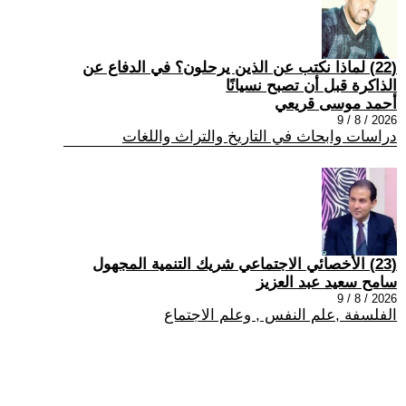
(22) لماذا نكتب عن الذين يرحلون؟ في الدفاع عن
الذاكرة قبل أن تصبح نسيانًا
أحمد موسى قريعي
2026 / 8 / 9
دراسات وابحاث في التاريخ والتراث واللغات
(23) الأخصائي الاجتماعي شريك التنمية المجهول
سامح سعيد عبد العزيز
2026 / 8 / 9
الفلسفة ,علم النفس , وعلم الاجتماع