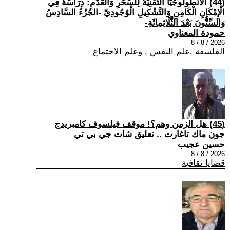
(44) الْأَنْطُولُوجْيَا التِّقْنِيَّةُ لِلسِّحْرِ وَالْعَدَمِ: دِرَاسَةٌ فِي
الْإِمْكَانِ الْكَامِنِ وَالتَّشْكِيلِ الْوُجُودِيِّ -الجُزْءُ السَّادِسُ
وَالسِّتُّونَ بَعْدَ الثَّلَاثِمِائَةِ-
حمودة المعناوي
2026 / 8 / 8
الفلسفة ,علم النفس , وعلم الاجتماع
(45) هل الزمن وهم؟! موقف فيلسوف كامبريدج
جون ماك تاغارت .. تعليق شات جي بي تي
حسين عجيب
2026 / 8 / 8
قضايا ثقافية