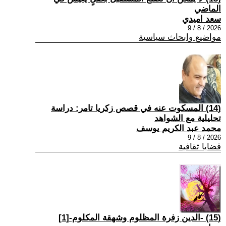
الماضي
سعد اميدي
2026 / 8 / 9
مواضيع وابحاث سياسية
(14) المسكوت عنه في قصص زكريا تامر: دراسة
تحليلية مع الشواهد
محمد عبد الكريم يوسف
2026 / 8 / 9
قضايا ثقافية
(15) -الدين زفرة المظلوم وشهقة المكلوم-[1]