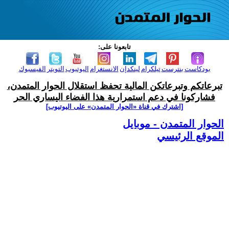
تابعونا على:
بودكاست
بنترست
تيلكرام
لينكدإن
الانستغرام
اليوتيوب
التويتر
الفيسبوك
تبرعاتكم وتبرعاتكن المالية تحفظ استقلال الحوار المتمدن،
فشاركونا في دعم استمرارية هذا الفضاء اليساري الحر
[اشترك في قناة ‫«الحوار المتمدن» على اليوتيوب]
الحوار المتمدن - موبايل
الموقع الرئيسي