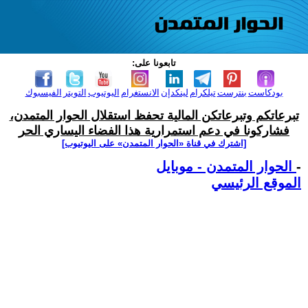
تابعونا على:
بودكاست
بنترست
تيلكرام
لينكدإن
الانستغرام
اليوتيوب
التويتر
الفيسبوك
تبرعاتكم وتبرعاتكن المالية تحفظ استقلال الحوار المتمدن،
فشاركونا في دعم استمرارية هذا الفضاء اليساري الحر
[اشترك في قناة ‫«الحوار المتمدن» على اليوتيوب]
-
الحوار المتمدن - موبايل
الموقع الرئيسي