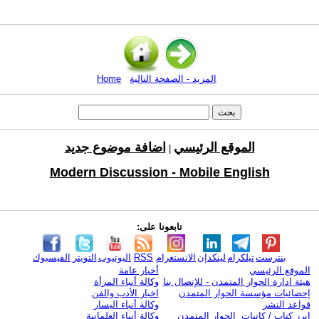
المزيد - الصفحة التالية
Home
الموقع الرئيسي
اضافة موضوع جديد
|
Modern Discussion - Mobile English
تابعونا على:
بنترست
تيلكرام
لينكدإن
الانستغرام
RSS
اليوتيوب
التويتر
الفيسبوك
الموقع الرئيسي
أخبار عامة
هيئة ادارة الحوار المتمدن - للإتصال بنا
وكالة أنباء المرأة
إحصائيات مؤسسة الحوار المتمدن
اخبار الأدب والفن
قواعد النشر
وكالة أنباء اليسار
ابرز كتاب / كاتبات الحوار المتمدن
وكالة أنباء العلمانية