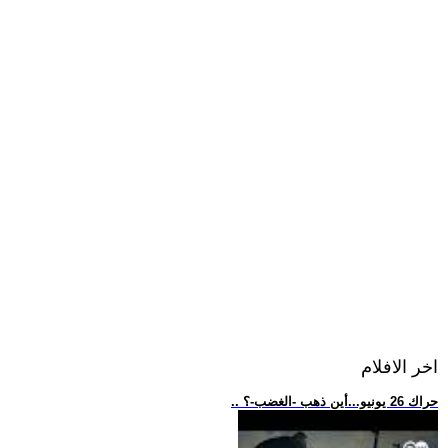
اخر الافلام
.. حراك 26 يونيو...أين ذهب -الغضب-؟