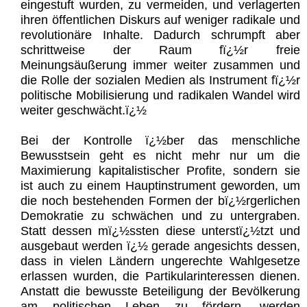
eingestuft wurden, zu vermeiden, und verlagerten
ihren öffentlichen Diskurs auf weniger radikale und
revolutionäre Inhalte. Dadurch schrumpft aber
schrittweise der Raum fï¿½r freie
Meinungsäußerung immer weiter zusammen und
die Rolle der sozialen Medien als Instrument fï¿½r
politische Mobilisierung und radikalen Wandel wird
weiter geschwächt.ï¿½
Bei der Kontrolle ï¿½ber das menschliche
Bewusstsein geht es nicht mehr nur um die
Maximierung kapitalistischer Profite, sondern sie
ist auch zu einem Hauptinstrument geworden, um
die noch bestehenden Formen der bï¿½rgerlichen
Demokratie zu schwächen und zu untergraben.
Statt dessen mï¿½ssten diese unterstï¿½tzt und
ausgebaut werden ï¿½ gerade angesichts dessen,
dass in vielen Ländern ungerechte Wahlgesetze
erlassen wurden, die Partikularinteressen dienen.
Anstatt die bewusste Beteiligung der Bevölkerung
am politischen Leben zu fördern, werden