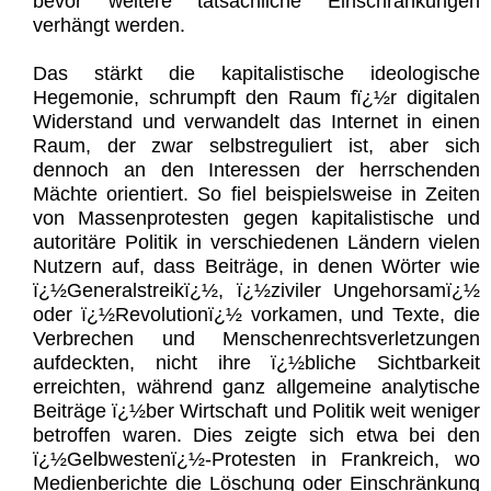
bevor weitere tatsächliche Einschränkungen
verhängt werden.
Das stärkt die kapitalistische ideologische
Hegemonie, schrumpft den Raum fï¿½r digitalen
Widerstand und verwandelt das Internet in einen
Raum, der zwar selbstreguliert ist, aber sich
dennoch an den Interessen der herrschenden
Mächte orientiert. So fiel beispielsweise in Zeiten
von Massenprotesten gegen kapitalistische und
autoritäre Politik in verschiedenen Ländern vielen
Nutzern auf, dass Beiträge, in denen Wörter wie
ï¿½Generalstreikï¿½, ï¿½ziviler Ungehorsamï¿½
oder ï¿½Revolutionï¿½ vorkamen, und Texte, die
Verbrechen und Menschenrechtsverletzungen
aufdeckten, nicht ihre ï¿½bliche Sichtbarkeit
erreichten, während ganz allgemeine analytische
Beiträge ï¿½ber Wirtschaft und Politik weit weniger
betroffen waren. Dies zeigte sich etwa bei den
ï¿½Gelbwestenï¿½-Protesten in Frankreich, wo
Medienberichte die Löschung oder Einschränkung