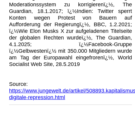
Moderationssystem zu korrigierenï¿½, The
Guardian, 18.1.2017; ï¿½Indien: Twitter sperrt
Konten wegen Protest von Bauern auf
Aufforderung der Regierungï¿½, BBC, 1.2.2021;
ï¿½Wie Elon Musks X zur aufgeladenen Titelseite
der globalen Rechten wurdeï¿½, The Guardian,
4.1.2025; ï¿½Facebook-Gruppe
ï¿½Gelbwestenï¿½ mit 350.000 Mitgliedern wurde
am Tag der Europawahl eingefrorenï¿½, World
Socialist Web Site, 28.5.2019
Source:
https://www.jungewelt.de/artikel/508893.kapitalismus
digitale-repression.html