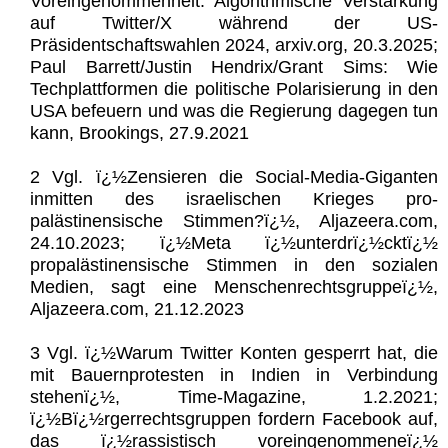
Voreingenommenheit: Algorithmische Verstärkung
auf Twitter/X während der US-
Präsidentschaftswahlen 2024, arxiv.org, 20.3.2025;
Paul Barrett/Justin Hendrix/Grant Sims: Wie
Techplattformen die politische Polarisierung in den
USA befeuern und was die Regierung dagegen tun
kann, Brookings, 27.9.2021
2 Vgl. ï¿½Zensieren die Social-Media-Giganten
inmitten des israelischen Krieges pro-
palästinensische Stimmen?ï¿½, Aljazeera.com,
24.10.2023; ï¿½Meta ï¿½unterdrï¿½cktï¿½
propalästinensische Stimmen in den sozialen
Medien, sagt eine Menschenrechtsgruppeï¿½,
Aljazeera.com, 21.12.2023
3 Vgl. ï¿½Warum Twitter Konten gesperrt hat, die
mit Bauernprotesten in Indien in Verbindung
stehenï¿½, Time-Magazine, 1.2.2021;
ï¿½Bï¿½rgerrechtsgruppen fordern Facebook auf,
das ï¿½rassistisch voreingenommeneï¿½