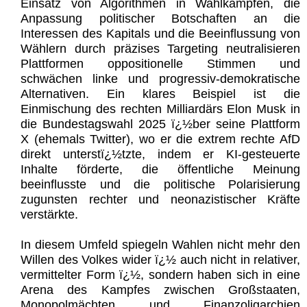
Einsatz von Algorithmen in Wahlkämpfen, die
Anpassung politischer Botschaften an die
Interessen des Kapitals und die Beeinflussung von
Wählern durch präzises Targeting neutralisieren
Plattformen oppositionelle Stimmen und
schwächen linke und progressiv-demokratische
Alternativen. Ein klares Beispiel ist die
Einmischung des rechten Milliardärs Elon Musk in
die Bundestagswahl 2025 ï¿½ber seine Plattform
X (ehemals Twitter), wo er die extrem rechte AfD
direkt unterstï¿½tzte, indem er KI-gesteuerte
Inhalte förderte, die öffentliche Meinung
beeinflusste und die politische Polarisierung
zugunsten rechter und neonazistischer Kräfte
verstärkte.
In diesem Umfeld spiegeln Wahlen nicht mehr den
Willen des Volkes wider ï¿½ auch nicht in relativer,
vermittelter Form ï¿½, sondern haben sich in eine
Arena des Kampfes zwischen Großstaaten,
Monopolmächten und Finanzoligarchien