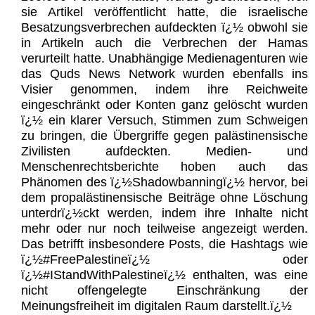
sie Artikel veröffentlicht hatte, die israelische
Besatzungsverbrechen aufdeckten ï¿½ obwohl sie
in Artikeln auch die Verbrechen der Hamas
verurteilt hatte. Unabhängige Medienagenturen wie
das Quds News Network wurden ebenfalls ins
Visier genommen, indem ihre Reichweite
eingeschränkt oder Konten ganz gelöscht wurden
ï¿½ ein klarer Versuch, Stimmen zum Schweigen
zu bringen, die Übergriffe gegen palästinensische
Zivilisten aufdeckten. Medien- und
Menschenrechtsberichte hoben auch das
Phänomen des ï¿½Shadowbanningï¿½ hervor, bei
dem propalästinensische Beiträge ohne Löschung
unterdrï¿½ckt werden, indem ihre Inhalte nicht
mehr oder nur noch teilweise angezeigt werden.
Das betrifft insbesondere Posts, die Hashtags wie
ï¿½#FreePalestineï¿½ oder
ï¿½#IStandWithPalestineï¿½ enthalten, was eine
nicht offengelegte Einschränkung der
Meinungsfreiheit im digitalen Raum darstellt.ï¿½