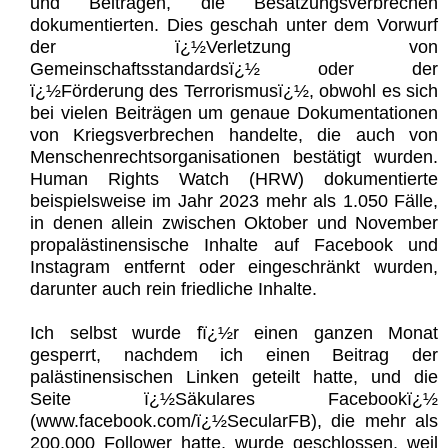
und Beiträgen, die Besatzungsverbrechen
dokumentierten. Dies geschah unter dem Vorwurf
der ï¿½Verletzung von
Gemeinschaftsstandardsï¿½ oder der
ï¿½Förderung des Terrorismusï¿½, obwohl es sich
bei vielen Beiträgen um genaue Dokumentationen
von Kriegsverbrechen handelte, die auch von
Menschenrechtsorganisationen bestätigt wurden.
Human Rights Watch (HRW) dokumentierte
beispielsweise im Jahr 2023 mehr als 1.050 Fälle,
in denen allein zwischen Oktober und November
propalästinensische Inhalte auf Facebook und
Instagram entfernt oder eingeschränkt wurden,
darunter auch rein friedliche Inhalte.
Ich selbst wurde fï¿½r einen ganzen Monat
gesperrt, nachdem ich einen Beitrag der
palästinensischen Linken geteilt hatte, und die
Seite ï¿½Säkulares Facebookï¿½
(www.facebook.com/ï¿½SecularFB), die mehr als
200.000 Follower hatte, wurde geschlossen, weil