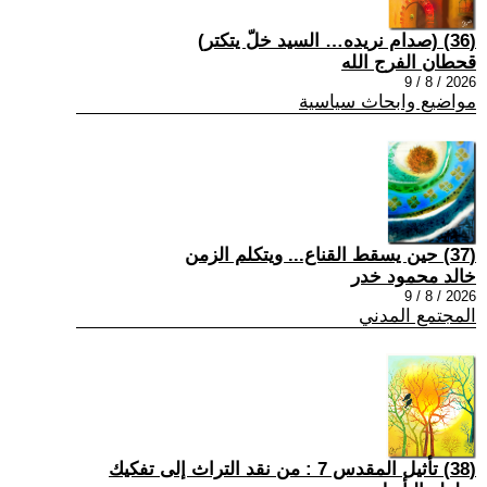
(36) (صدام نريده… السيد خلّ يتكتر)
قحطان الفرج الله
2026 / 8 / 9
مواضيع وابحاث سياسية
(37) حين يسقط القناع... ويتكلم الزمن
خالد محمود خدر
2026 / 8 / 9
المجتمع المدني
(38) تأثيل المقدس 7 : من نقد التراث إلى تفكيك