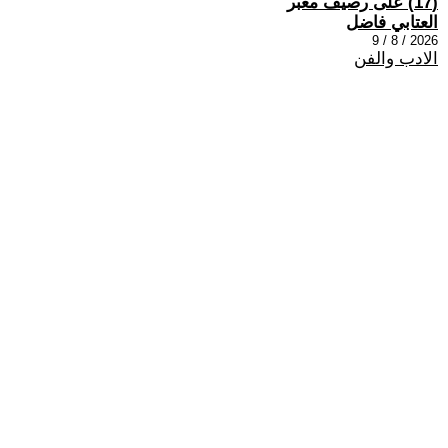
(17) على رصيف مغبر
العتابي فاضل
2026 / 8 / 9
الادب والفن