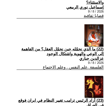
والاستثناء؟
إسماعيل نوري الربيعي
2026 / 8 / 9
قضايا ثقافية
(22) ما الذي نحمّله حين نحمّل العقل؟ من الفاهمة
إلى الوعي والهوية واشتكال الوجود
عزالدين جباري
2026 / 8 / 9
الفلسفة ,علم النفس , وعلم الاجتماع
(23) أراد الرئيس ترامب تغيير النظام في ايران فوقع
في العراق