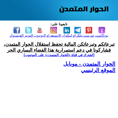
تابعونا على:
بودكاست
بنترست
تيلكرام
لينكدإن
الانستغرام
اليوتيوب
التويتر
الفيسبوك
تبرعاتكم وتبرعاتكن المالية تحفظ استقلال الحوار المتمدن،
فشاركونا في دعم استمرارية هذا الفضاء اليساري الحر
[اشترك في قناة ‫«الحوار المتمدن» على اليوتيوب]
الحوار المتمدن - موبايل
الموقع الرئيسي