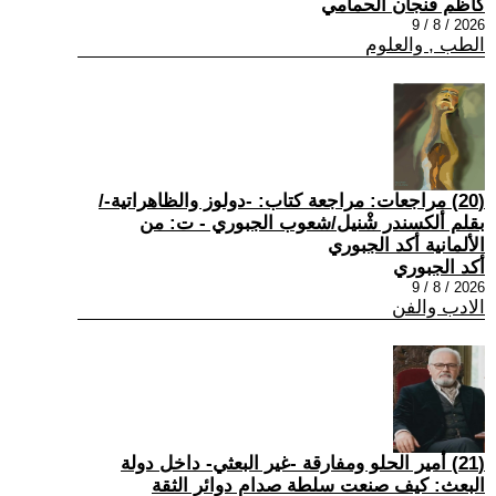
كاظم فنجان الحمامي
2026 / 8 / 9
الطب , والعلوم
(20) مراجعات: مراجعة كتاب: -دولوز والظاهراتية-/
بقلم ألكسندر شْنيل/شعوب الجبوري - ت: من
الألمانية أكد الجبوري
أكد الجبوري
2026 / 8 / 9
الادب والفن
(21) أمير الحلو ومفارقة -غير البعثي- داخل دولة
البعث: كيف صنعت سلطة صدام دوائر الثقة