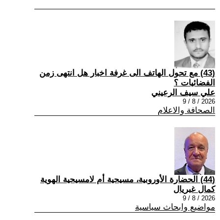
(43) مع تحول الهاتف الى غرفة اخبار هل انتهى زمن
الفضائيات ؟
علي سيف الرعيني
2026 / 8 / 9
الصحافة والاعلام
(44) الحضارة الأوروبية، مسيحية أم لامسيحية الهوية
كمال غبريال
2026 / 8 / 9
مواضيع وابحاث سياسية