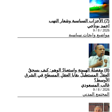
(7) الأحزاب السياسية وشعار النهب
احمد بوناجي
2026 / 8 / 9
مواضيع وابحاث سياسية
(8) مِقصلةُ الهيمنةِ واستعبادُ الوهم: كيف يسحقُ
العقلُ المستطيلُ بقايا العقلِ المسطحِ في الشرق
الأوسط؟
غالب المسعودي
2026 / 8 / 9
المجتمع المدني