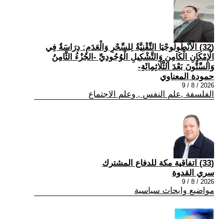
(32) الْأَنْطُولُوجْيَا التِّقْنِيَّةُ لِلسِّحْرِ وَالْعَدَمِ: دِرَاسَةٌ فِي
الْإِمْكَانِ الْكَامِنِ وَالتَّشْكِيلِ الْوُجُودِيِّ -الجُزْءُ الثَّامِنُ
وَالسِّتُّونَ بَعْدَ الثَّلَاثِمِائَةِ-
حمودة المعناوي
2026 / 8 / 9
الفلسفة ,علم النفس , وعلم الاجتماع
(33) اتفاقية مكة للدفاع المشترك
سري القدوة
2026 / 8 / 9
مواضيع وابحاث سياسية