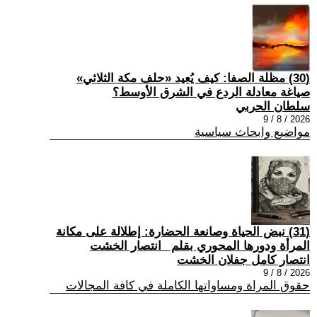
(30) مظلة الصفا: كيف يُعيد «حلف مكة الثلاثي»
صياغة معادلة الردع في الشرق الأوسط؟
سلطان الحربي
2026 / 8 / 9
مواضيع وابحاث سياسية
(31) نبض الحياة وصانعة الحضارة: إطلالة على مكانة
المرأة ودورها المحوري بقلم _انتصار الخشت
انتصار كامل جفلان الخشت
2026 / 8 / 9
حقوق المراة ومساواتها الكاملة في كافة المجالات