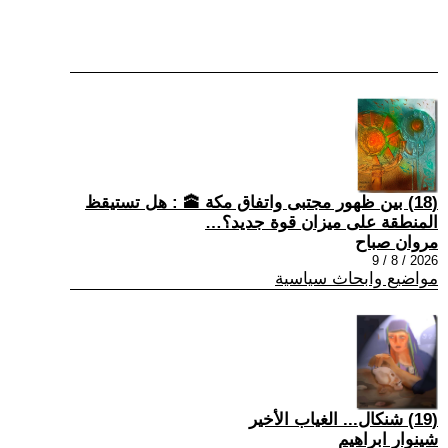
(18) بين ظهور مجتبى واتفاق مكة 🕋 : هل تستيقظ
المنطقة على ميزان قوة جديد؟…
مروان صباح
2026 / 8 / 9
مواضيع وابحاث سياسية
(19) شنكال... الغياب الأخير
شينوار ابراهيم