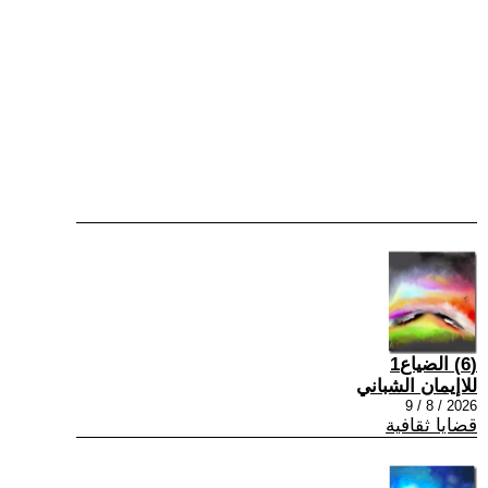
(6) الضياع1
للاإيمان الشباني
2026 / 8 / 9
قضايا ثقافية