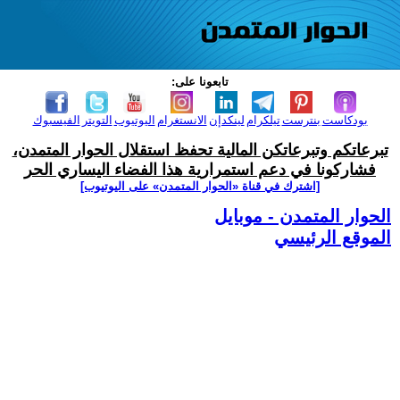
تابعونا على:
بودكاست
بنترست
تيلكرام
لينكدإن
الانستغرام
اليوتيوب
التويتر
الفيسبوك
تبرعاتكم وتبرعاتكن المالية تحفظ استقلال الحوار المتمدن،
فشاركونا في دعم استمرارية هذا الفضاء اليساري الحر
[اشترك في قناة ‫«الحوار المتمدن» على اليوتيوب]
الحوار المتمدن - موبايل
الموقع الرئيسي