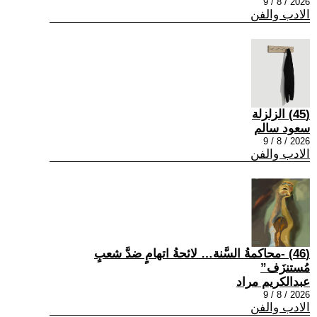
2026 / 8 / 9
الادب والفن
(45) الزلزلة
سعود سالم
2026 / 8 / 9
الادب والفن
(46) -محاكمةُ السَّنة… لائحةُ اتهامٍ ضدَّ شعبٍ
مُستنزَف”
عبدالكريم مراد
2026 / 8 / 9
الادب والفن