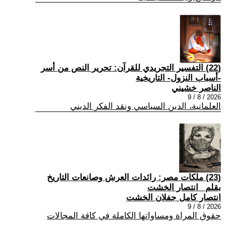
(22) التفسير التجريدي للقرآن: تحرير النص من أسر
-أسباب النزول- التاريخية
الناصر خشيني
2026 / 8 / 9
العلمانية، الدين السياسي ونقد الفكر الديني
(23) ملكات مصر: رائدات العرش وصانعات التاريخ
بقلم _انتصار الخشت
انتصار كامل جفلان الخشت
2026 / 8 / 9
حقوق المراة ومساواتها الكاملة في كافة المجالات