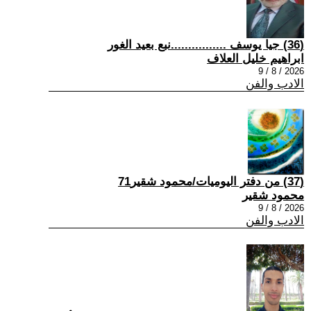
(36) جيا يوسف ................نبع بعيد الغور
ابراهيم خليل العلاف
2026 / 8 / 9
الادب والفن
(37) من دفتر اليوميات/محمود شقير71
محمود شقير
2026 / 8 / 9
الادب والفن