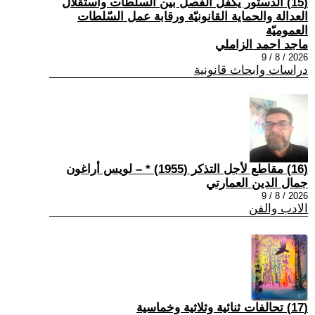
(15) الدستور يكفل الفصل بين السلطات واستقلال
العدالة والحماية القانونيّة ورقابة عمل السّلطات
العموميّة
ماجد احمد الزاملي
2026 / 8 / 9
دراسات وابحاث قانونية
(16) مقاطع لأجل التذكر (1955) * – لويس أراغون
جمال الدين العمارتي
2026 / 8 / 9
الادب والفن
(17) تحالفات ثنائية وثلاثية وخماسية