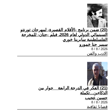
(20) ضمن برنامج -الأفلام القصيرة- لمهرجان تورنتو
السينمائي الدولي لعام 2026، فيلم -حنان- للمخرجة
الفلسلطينية سابرينا خوري
سمير حنا خمورو
2026 / 8 / 8
الادب والفن
(21) الفكر في الدرجة الرابعة _ حوار بين
الذكاءين...تكملة
حسين عجيب
2026 / 8 / 8
قضايا ثقافية