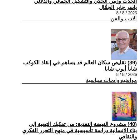
الحدث وزمن الحكي والتشكيل الجمالي والدلالي
ياسر جابر الجمَّال
2026 / 8 / 8
الادب والفن
(39) تقليص سكان العالم قد يساهم في إنقاذ الكوكب
شابا أيوب شابا
2026 / 8 / 8
مواضيع وابحاث سياسية
(40) مشروع النهضة النقدية: من تفكيك التبعية إلى
بناء الإنسانية دراسة تأسيسية في منهج التحرر الفكري
والثقافي