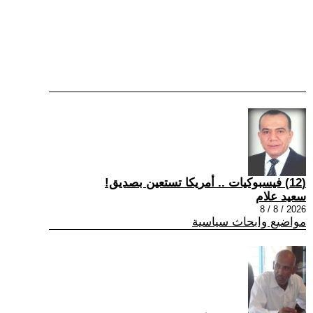
(12) فيسبوكيات .. أمريكا تستعين بصديق!
سعيد علام
2026 / 8 / 8
مواضيع وابحاث سياسية