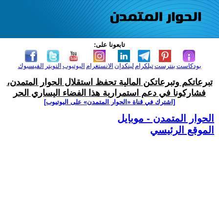
تابعونا على:
بودكاست
بنترست
تيلكرام
لينكدإن
الانستغرام
اليوتيوب
التويتر
الفيسبوك
تبرعاتكم وتبرعاتكن المالية تحفظ استقلال الحوار المتمدن،
فشاركونا في دعم استمرارية هذا الفضاء اليساري الحر
[اشترك في قناة ‫«الحوار المتمدن» على اليوتيوب]
الحوار المتمدن - موبايل
الموقع الرئيسي