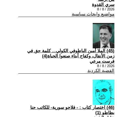
سري القدوة
2026 / 8 / 8
مواضيع وابحاث سياسية
(45) الملا أمين الباطوفي الكولي... كلمة حق في
زمن الأنفال، وكفاح أبناء صنعوا الحياة(4)
فرست مرعي
2026 / 8 / 8
القضية الكردية
(46) اختصار كتاب : - فلاحو سورية- للكاتب حنا
بطاطو (1)