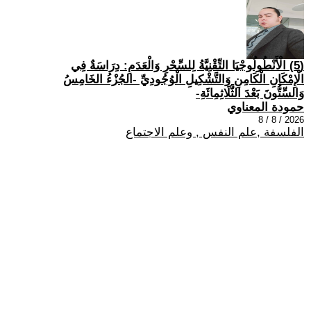
(5) الْأَنْطُولُوجْيَا التِّقْنِيَّةُ لِلسِّحْرِ وَالْعَدَمِ: دِرَاسَةٌ فِي
الْإِمْكَانِ الْكَامِنِ وَالتَّشْكِيلِ الْوُجُودِيِّ -الجُزْءُ الخَامِسُ
وَالسِّتُّونَ بَعْدَ الثَّلَاثِمِائَةِ-
حمودة المعناوي
2026 / 8 / 8
الفلسفة ,علم النفس , وعلم الاجتماع