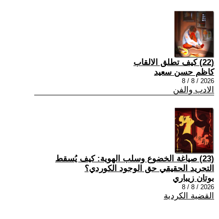
(22) كيف تطلق الالقاب
كاظم حسن سعيد
2026 / 8 / 8
الادب والفن
(23) صياغة الخضوع وسلب الهوية: كيف يُسقط
التجريد الحقيقي حق الوجود الكوردي؟
بوتان زيباري
2026 / 8 / 8
القضية الكردية