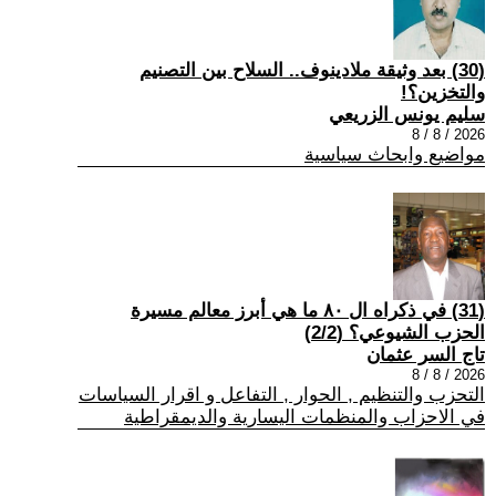
(30) بعد وثيقة ملادينوف.. السلاح بين التصنيم
والتخزين؟!
سليم يونس الزريعي
2026 / 8 / 8
مواضيع وابحاث سياسية
(31) في ذكراه ال ٨٠ ما هي أبرز معالم مسيرة
الحزب الشيوعي؟ (2/2)
تاج السر عثمان
2026 / 8 / 8
التحزب والتنظيم , الحوار , التفاعل و اقرار السياسات
في الاحزاب والمنظمات اليسارية والديمقراطية