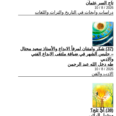
تاج السر عثمان
2026 / 8 / 10
دراسات وابحاث في التاريخ والتراث واللغات
(37) شكر وامتنان لمرفأ الابداع والأستاذ سعيد محتال
– جليس الشهر في ضيافة ملتقى الابداع الفني
والادبي
طه دخل الله عبد الرحمن
2026 / 8 / 10
الادب والفن
(38) أيُّ ثلج؟
ميشيل الرائي