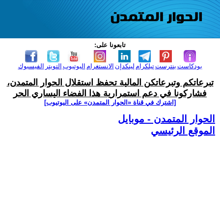
تابعونا على:
بودكاست
بنترست
تيلكرام
لينكدإن
الانستغرام
اليوتيوب
التويتر
الفيسبوك
تبرعاتكم وتبرعاتكن المالية تحفظ استقلال الحوار المتمدن،
فشاركونا في دعم استمرارية هذا الفضاء اليساري الحر
[اشترك في قناة ‫«الحوار المتمدن» على اليوتيوب]
الحوار المتمدن - موبايل
الموقع الرئيسي