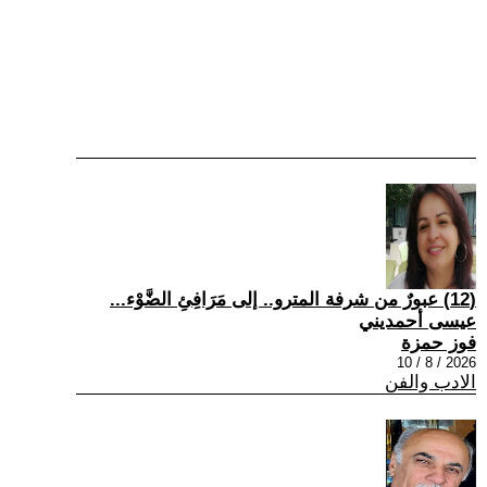
(12) عبورٌ من شرفة المترو.. إلى مَرَافِئِ الضَّوْء...
عيسى أحمديني
فوز حمزة
2026 / 8 / 10
الادب والفن