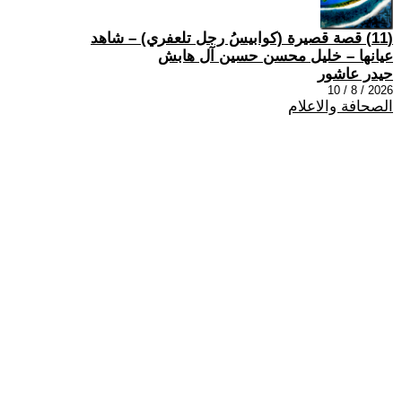
(11) قصة قصيرة (كوابيسُ رجل تلعفري) – شاهد
عيانها – خليل محسن حسين آل هابش
حيدر عاشور
2026 / 8 / 10
الصحافة والاعلام