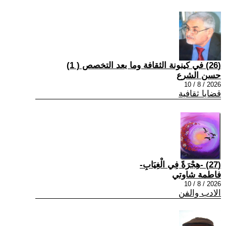
(26) في كينونة الثقافة وما بعد التخصص ( 1)
حسن الشرع
2026 / 8 / 10
قضايا ثقافية
(27) -هِجْرَةً فِي الْغِيَابِ-
فاطمة شاوتي
2026 / 8 / 10
الادب والفن