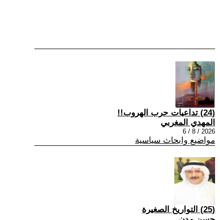
(24) تداعيات حرب الهروب!!
المهدي المغربي
2026 / 8 / 6
مواضيع وابحاث سياسية
(25) التواريخ الصغيرة
حسن مدن