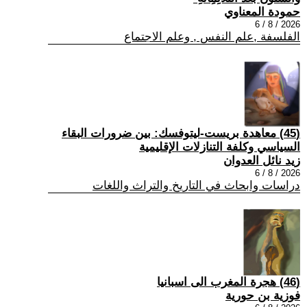
حمودة المعناوي
2026 / 8 / 6
الفلسفة ,علم النفس , وعلم الاجتماع
(45) معاهدة بريست-ليتوفسك: بين ضرورات البقاء
السياسي وكلفة التنازلات الإقليمية
زيد نائل العدوان
2026 / 8 / 6
دراسات وابحاث في التاريخ والتراث واللغات
(46) هجرة المغرب الى اسبانيا
فوزية بن حورية