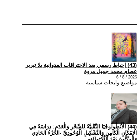
(43) إحباط رسمي بعد الاختراقات العدوانية بلا تبرير
عصام محمد جميل مروة
2026 / 8 / 6
مواضيع وابحاث سياسية
(44) الْأَنْطُولُوجْيَا التِّقْنِيَّةُ لِلسِّحْرِ وَالْعَدَمِ: دِرَاسَةٌ فِي
الْإِمْكَانِ الْكَامِنِ وَالتَّشْكِيلِ الْوُجُودِيِّ -الجُزْءُ الحَادِي
وَالسِّتُّونَ بَعْدَ الثَّلَاثِمِائَةِ-