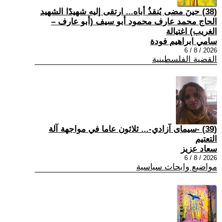
(38) حينَ مضى يُنقذُ أباه... ارتقى إليه شهيدًا الشهيد
الحاج محمد عارف محمود أبو سيف (أبو عارف –
الغريب) اغتيالة
سامي ابراهيم فودة
2026 / 8 / 6
القضية الفلسطينية
(39) -سيمای آزادي-... ثلاثون عاما في مواجهة آلة
التعتيم
سعاد عزيز
2026 / 8 / 6
مواضيع وابحاث سياسية