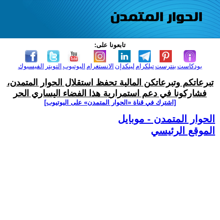
تابعونا على:
بودكاست
بنترست
تيلكرام
لينكدإن
الانستغرام
اليوتيوب
التويتر
الفيسبوك
تبرعاتكم وتبرعاتكن المالية تحفظ استقلال الحوار المتمدن،
فشاركونا في دعم استمرارية هذا الفضاء اليساري الحر
[اشترك في قناة ‫«الحوار المتمدن» على اليوتيوب]
الحوار المتمدن - موبايل
الموقع الرئيسي