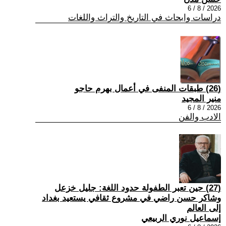
2026 / 8 / 6
دراسات وابحاث في التاريخ والتراث واللغات
(26) طبقات المنفى في أعمال بهرم حاجو
منير المجيد
2026 / 8 / 6
الادب والفن
(27) حين تعبر الطفولة حدود اللغة: جليل خزعل
وشاكر حسن راضي في مشروع ثقافي يستعيد بغداد
إلى العالم
إسماعيل نوري الربيعي