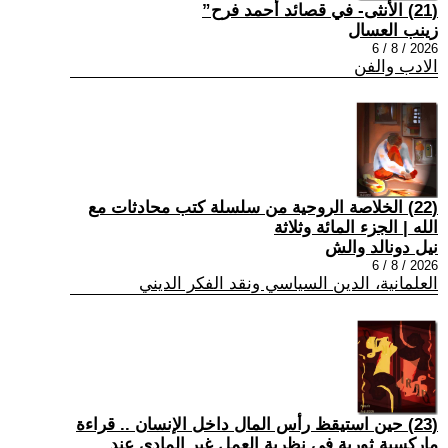
(21) الأنثى- في قصائد أحمد فرح”
زينب العسال
2026 / 8 / 6
الادب والفن
(22) الخلاصة الروحية من سلسلة كتب محادثات مع
الله | الجزء المائة وثلاثة
نيل دونالد والش
2026 / 8 / 6
العلمانية، الدين السياسي ونقد الفكر الديني
(23) حين استيقظ رأس المال داخل الإنسان .. قراءة
ماركسية ثورية في نظرية العمل غير المادي عند