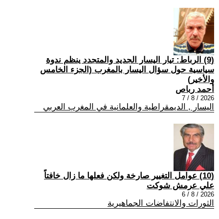
(9) الرباط: تيار اليسار الجديد والمتجدد ينظم ندوة
سياسية حول سؤال اليسار بالمغرب (الجزء الخامس
والأخير)
أحمد رباص
2026 / 8 / 7
اليسار , الديمقراطية والعلمانية في المغرب العربي
(10) عوامل التغيير صارخة ولكن فعلها ما زال خافتاً
علي عرمش شوكت
2026 / 8 / 6
الثورات والانتفاضات الجماهيرية