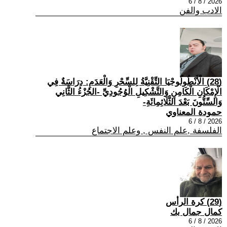
2026 / 8 / 6
الادب والفن
(28) الْأَنْطُولُوجْيَا التِّقْنِيَّةُ لِلسِّحْرِ وَالْعَدَمِ: دِرَاسَةٌ فِي
الْإِمْكَانِ الْكَامِنِ وَالتَّشْكِيلِ الْوُجُودِيِّ -الجُزْءُ الثَّانِي
وَالسِّتُّونَ بَعْدَ الثَّلَاثِمِائَةِ-
حمودة المعناوي
2026 / 8 / 6
الفلسفة ,علم النفس , وعلم الاجتماع
(29) كرة الرأس
كمال جمال بك
2026 / 8 / 6