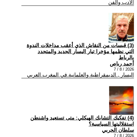
الادب والفن
(3) قبسات من النقاش الذي أعقب مداخلات الندوة
التي نظمها مؤخرا تيار اليسار الجديد والمتجدد
بالرباط
أحمد رباص
2026 / 8 / 7
اليسار , الديمقراطية والعلمانية في المغرب العربي
(4) تفكيك التشابك الهيكلي: متى تستعيد واشنطن
استقلاليتها السياسية؟
سلطان الحربي
2026 / 8 / 7