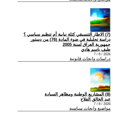
(7) الاطار التنسيقي كتلة نيابية أم تنظيم سياسي ؟
دراسة تحليلية في ضوء المادة (76) من دستور
جمهورية العراق لسنة 2005
طيف باسم هادي
2026 / 8 / 7
دراسات وابحاث قانونية
(8) المشاريع الوطنية ومظاهر السيادة
عبد الخالق الفلاح
2026 / 8 / 7
مواضيع وابحاث سياسية