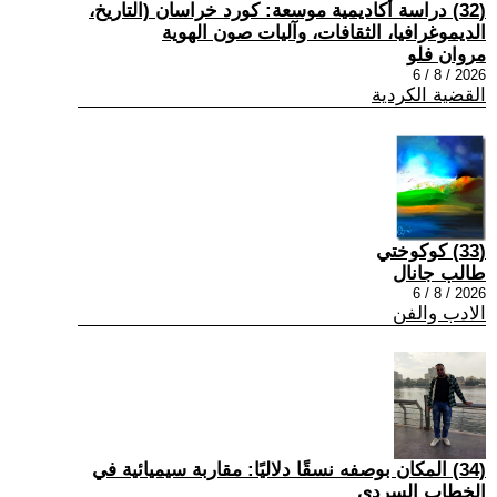
(32) دراسة أكاديمية موسعة: كورد خراسان (التاريخ،
الديموغرافيا، الثقافات، وآليات صون الهوية
مروان فلو
2026 / 8 / 6
القضية الكردية
(33) كوكوختي
طالب جانال
2026 / 8 / 6
الادب والفن
(34) المكان بوصفه نسقًا دلاليًا: مقاربة سيميائية في
الخطاب السردي