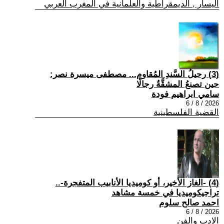
اليسار , الديمقراطية والعلمانية في المغرب العربي
(3) رحيلُ السَّندِ المُقاوم... مصطفى ميسرة نصر:
حين تصنعُ المشقَّةُ رجالًا
سامي ابراهيم فودة
2026 / 8 / 6
القضية الفلسطينية
(4) -الغاز الأخير، أو كوميديا الأنابيب المتفجرة-..
تراجيكوميديا في خمسة مشاهد
احمد صالح سلوم
2026 / 8 / 6
الادب والفن