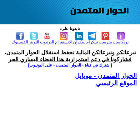
تابعونا على:
بودكاست
بنترست
تيلكرام
لينكدإن
الانستغرام
اليوتيوب
التويتر
الفيسبوك
تبرعاتكم وتبرعاتكن المالية تحفظ استقلال الحوار المتمدن،
فشاركونا في دعم استمرارية هذا الفضاء اليساري الحر
[اشترك في قناة ‫«الحوار المتمدن» على اليوتيوب]
الحوار المتمدن - موبايل
الموقع الرئيسي