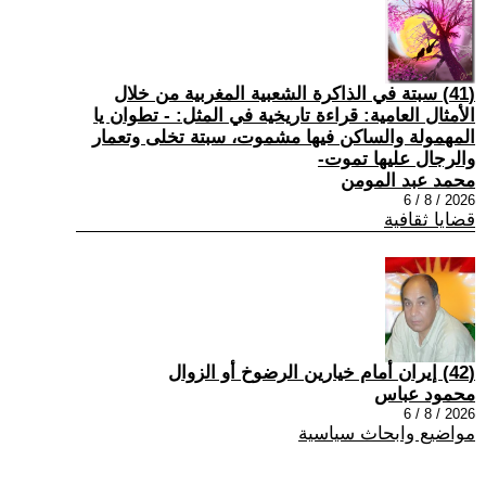
(41) سبتة في الذاكرة الشعبية المغربية من خلال
الأمثال العامية: قراءة تاريخية في المثل: - تطوان يا
المهمولة والساكن فيها مشموت، سبتة تخلى وتعمار
والرجال عليها تموت-
محمد عبد المومن
2026 / 8 / 6
قضايا ثقافية
(42) إيران أمام خيارين الرضوخ أو الزوال
محمود عباس
2026 / 8 / 6
مواضيع وابحاث سياسية