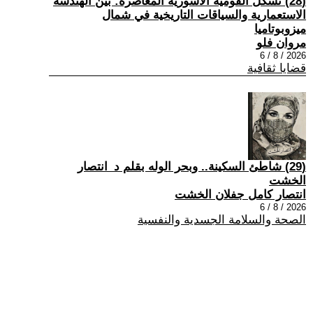
(28) تشكُّل القومية الآشورية المعاصرة: بين الهندسة
الاستعمارية والسياقات التاريخية في شمال
ميزوبوتاميا
مروان فلو
2026 / 8 / 6
قضايا ثقافية
(29) شاطئ السكينة.. وبحر الوله بقلم د_انتصار
الخشت
انتصار كامل جفلان الخشت
2026 / 8 / 6
الصحة والسلامة الجسدية والنفسية