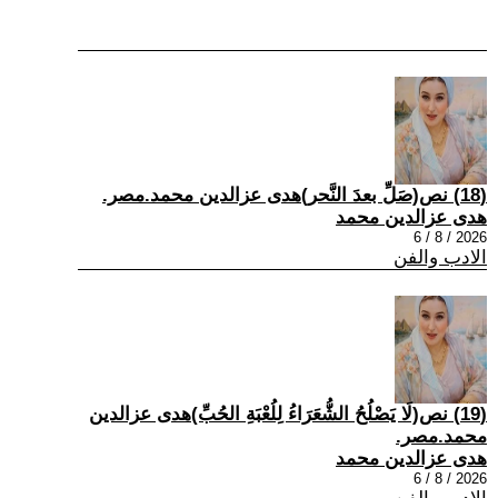
(18) نص(صَلِّ بعدَ النَّحر)هدى عزالدين محمد.مصر.
هدى عزالدين محمد
2026 / 8 / 6
الادب والفن
(19) نص(لَا يَصْلُحُ الشُّعَرَاءُ لِلُعْبَةِ الحُبِّ)هدى عزالدين
محمد.مصر.
هدى عزالدين محمد
2026 / 8 / 6