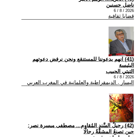
ناضل حسنين
2026 / 8 / 6
قضايا ثقافية
(41) انهم يدعوننا للمستنقع ونحن نرفض دعوتهم
البئيسة
التيتي الحبيب
2026 / 8 / 6
اليسار , الديمقراطية والعلمانية في المغرب العربي
(42) رحيلُ السَّندِ المُقاوم... مصطفى ميسرة نصر:
حين تصنعُ المشقَّةُ رجالًا