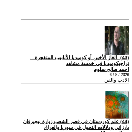
(43) -الغاز الأخير، أو كوميديا الأنابيب المتفجرة-..
تراجيكوميديا في خمسة مشاهد
احمد صالح سلوم
2026 / 8 / 6
الادب والفن
(44) علم كوردستان في قصر الشعب زيارة نيجيرفان
بارزاني ودلالات التحول في سوريا والعراق