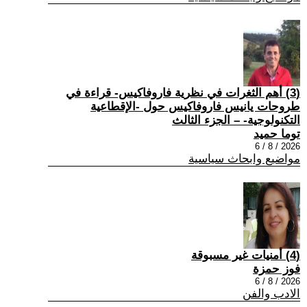
(3) أهم الثغرات في نظرية فاروفاكيس- قراءة في
طروحات يانيس فاروفاكيس حول -الإقطاعية
التكنولوجية- – الجزء الثالث
توما حميد
2026 / 8 / 6
مواضيع وابحاث سياسية
(4) أمنيات غير مسبوقة
فوز حمزة
2026 / 8 / 6
الادب والفن