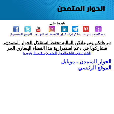
تابعونا على:
بودكاست
بنترست
تيلكرام
لينكدإن
الانستغرام
اليوتيوب
التويتر
الفيسبوك
تبرعاتكم وتبرعاتكن المالية تحفظ استقلال الحوار المتمدن،
فشاركونا في دعم استمرارية هذا الفضاء اليساري الحر
[اشترك في قناة ‫«الحوار المتمدن» على اليوتيوب]
الحوار المتمدن - موبايل
الموقع الرئيسي