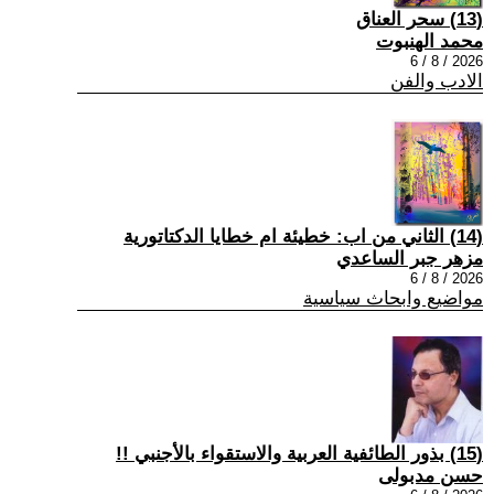
(13) سحر العناق
محمد الهنبوت
2026 / 8 / 6
الادب والفن
(14) الثاني من اب: خطيئة ام خطايا الدكتاتورية
مزهر جبر الساعدي
2026 / 8 / 6
مواضيع وابحاث سياسية
(15) بذور الطائفية العربية والاستقواء بالأجنبي !!
حسن مدبولى