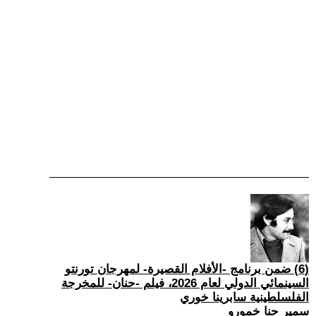
(6) ضمن برنامج -الأفلام القصيرة- لمهرجان تورنتو
السينمائي الدولي لعام 2026، فيلم -حنان- للمخرجة
الفلسلطينية سابرينا خوري
سمير حنا خمورو