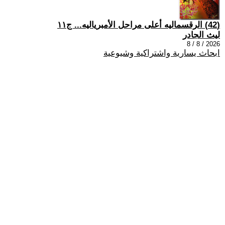
(42) الرقسماليه أعلى مراحل الأمبرياليه... ج١١
ليث الجادر
2026 / 8 / 8
ابحاث يسارية واشتراكية وشيوعية