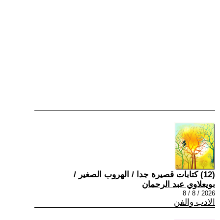
(12) كتابات قصيرة جدا / الهروب الصغير /
بويعلاوي عبد الرحمان
2026 / 8 / 8
الادب والفن