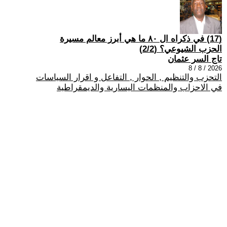
(17) في ذكراه ال ٨٠ ما هي أبرز معالم مسيرة
الحزب الشيوعي؟ (2/2)
تاج السر عثمان
2026 / 8 / 8
التحزب والتنظيم , الحوار , التفاعل و اقرار السياسات
في الاحزاب والمنظمات اليسارية والديمقراطية