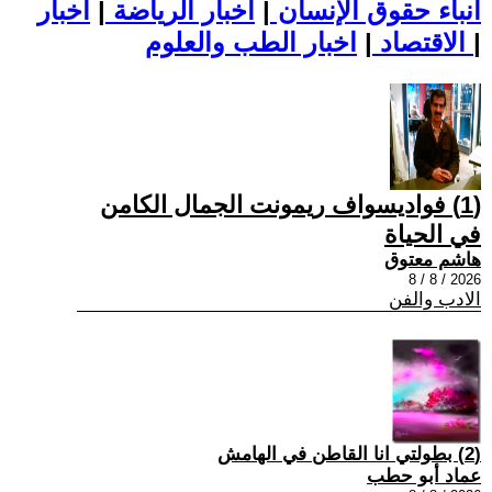
أنباء حقوق الإنسان
|
اخبار الرياضة
|
اخبار
|
اخبار الطب والعلوم
الاقتصاد
|
(1) فواديسواف ريمونت الجمال الكامن
في الحياة
هاشم معتوق
2026 / 8 / 8
الادب والفن
(2) بطولتي انا القاطن في الهامش
عماد أبو حطب