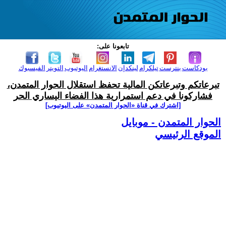
تابعونا على:
بودكاست
بنترست
تيلكرام
لينكدإن
الانستغرام
اليوتيوب
التويتر
الفيسبوك
تبرعاتكم وتبرعاتكن المالية تحفظ استقلال الحوار المتمدن،
فشاركونا في دعم استمرارية هذا الفضاء اليساري الحر
[اشترك في قناة ‫«الحوار المتمدن» على اليوتيوب]
الحوار المتمدن - موبايل
الموقع الرئيسي