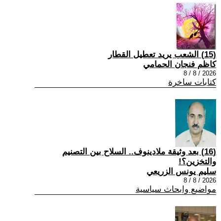
(15) الشعب يريد تعطيل القطار
كاظم فنجان الحمامي
2026 / 8 / 8
كتابات ساخرة
(16) بعد وثيقة ملادينوف.. السلاح بين التصنيم
والتخزين؟!
سليم يونس الزريعي
2026 / 8 / 8
مواضيع وابحاث سياسية