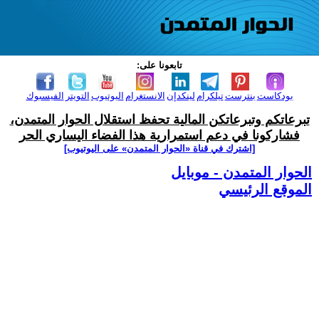
تابعونا على:
بودكاست
بنترست
تيلكرام
لينكدإن
الانستغرام
اليوتيوب
التويتر
الفيسبوك
تبرعاتكم وتبرعاتكن المالية تحفظ استقلال الحوار المتمدن،
فشاركونا في دعم استمرارية هذا الفضاء اليساري الحر
[اشترك في قناة ‫«الحوار المتمدن» على اليوتيوب]
الحوار المتمدن - موبايل
الموقع الرئيسي