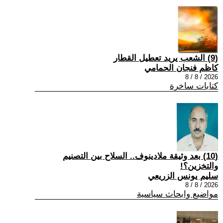
(9) الشعب يريد تعطيل القطار
كاظم فنجان الحمامي
2026 / 8 / 8
كتابات ساخرة
(10) بعد وثيقة ملادينوف.. السلاح بين التصنيم
والتخزين؟!
سليم يونس الزريعي
2026 / 8 / 8
مواضيع وابحاث سياسية