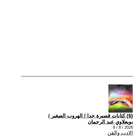
(6) كتابات قصيرة جدا / الهروب الصغير /
بويعلاوي عبد الرحمان
2026 / 8 / 8
الادب والفن