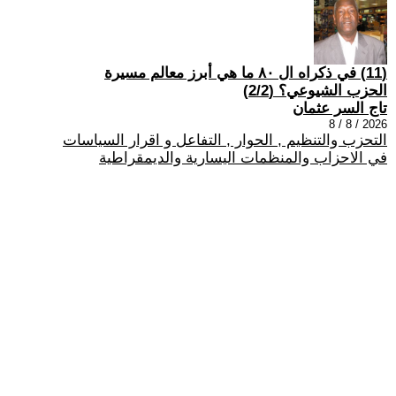
(11) في ذكراه ال ٨٠ ما هي أبرز معالم مسيرة
الحزب الشيوعي؟ (2/2)
تاج السر عثمان
2026 / 8 / 8
التحزب والتنظيم , الحوار , التفاعل و اقرار السياسات
في الاحزاب والمنظمات اليسارية والديمقراطية