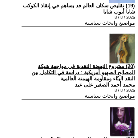
(19) تقليص سكان العالم قد يساهم في إنقاذ الكوكب
شابا أيوب شابا
2026 / 8 / 8
مواضيع وابحاث سياسية
(20) مشروع النهضة النقدية في مواجهة شبكة
المصالح الصهيو-أمريكية : دراسة في التكامل بين
النقد البنّاء ومقاومة الهيمنة العالمية
محمد أحمد الصغير على عيد
2026 / 8 / 8
مواضيع وابحاث سياسية