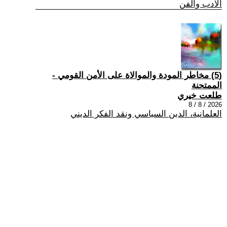
الادب والفن
(5) مخاطر المودة والموالاة على الأمن القومي -
الممتحنة
طلعت خيري
2026 / 8 / 8
العلمانية، الدين السياسي ونقد الفكر الديني