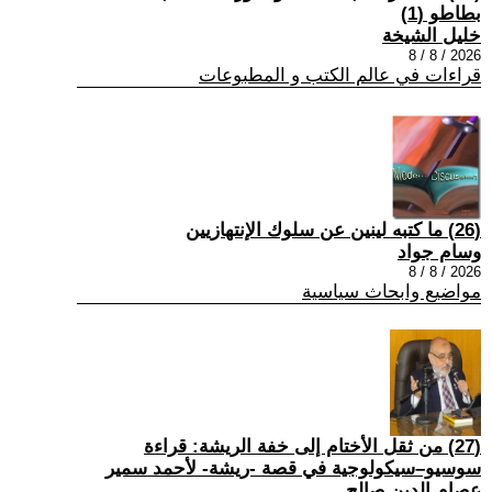
بطاطو (1)
خليل الشيخة
2026 / 8 / 8
قراءات في عالم الكتب و المطبوعات
(26) ما كتبه لينين عن سلوك الإنتهازيين
وسام جواد
2026 / 8 / 8
مواضيع وابحاث سياسية
(27) من ثقل الأختام إلى خفة الريشة: قراءة
سوسيو–سيكولوجية في قصة -ريشة- لأحمد سمير
عصام الدين صالح