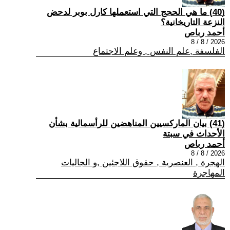
(40) ما هي الحجج التي استعملها كارل بوبر لدحض
النزعة التاريخانية؟
أحمد رباص
2026 / 8 / 8
الفلسفة ,علم النفس , وعلم الاجتماع
(41) بيان الماركسيين المناهضين للرأسمالية بشأن
الأحداث في سبتة
أحمد رباص
2026 / 8 / 8
الهجرة , العنصرية , حقوق اللاجئين ,و الجاليات
المهاجرة