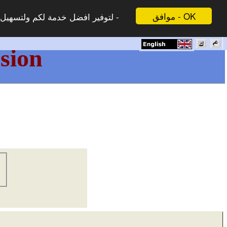
موافق - OK
لتوفير افضل خدمة لكم ولتسهيل -
sion