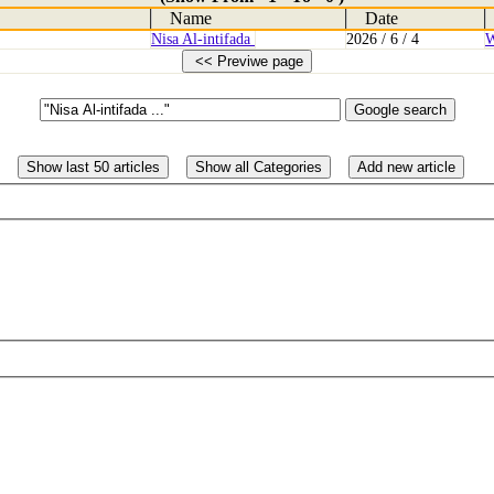
Name
Date
Nisa Al-intifada
2026 / 6 / 4
W