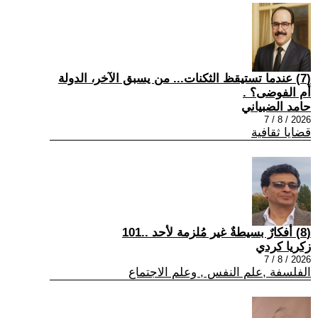
(7) عندما تستيقظ الثكنات... من يسبق الآخر، الدولة
أم الفوضى؟ .
حامد الضبياني
2026 / 8 / 7
قضايا ثقافية
(8) أفكارٌ بسيطةٌ غير مُلزمة لأحد ..101
زكريا كردي
2026 / 8 / 7
الفلسفة ,علم النفس , وعلم الاجتماع