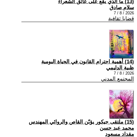
(13) ما الذي يقع على عاتق الشعراء
سلام صادق
2026 / 8 / 7
قضايا ثقافية
(14) أهمية احترام القانون في الحياة اليومية
ظبية الدليمي
2026 / 8 / 7
المجتمع المدني
(15) ملتقى جيكور يؤبّن القاص والروائي المهندس
محمد عبد حسن
مقداد مسعود