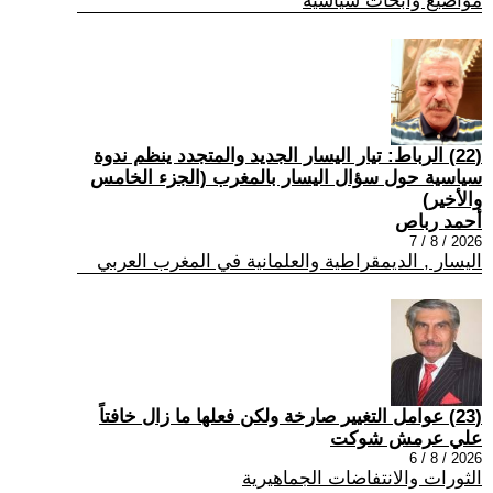
مواضيع وابحاث سياسية
(22) الرباط: تيار اليسار الجديد والمتجدد ينظم ندوة
سياسية حول سؤال اليسار بالمغرب (الجزء الخامس
والأخير)
أحمد رباص
2026 / 8 / 7
اليسار , الديمقراطية والعلمانية في المغرب العربي
(23) عوامل التغيير صارخة ولكن فعلها ما زال خافتاً
علي عرمش شوكت
2026 / 8 / 6
الثورات والانتفاضات الجماهيرية