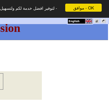
موافق - OK
لتوفير افضل خدمة لكم ولتسهيل -
sion