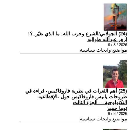
(24) الجولاني/الشرع وحزب الله: ما الذي تغيّر..؟!
ازهر عبدالله طوالبه
2026 / 8 / 6
مواضيع وابحاث سياسية
(25) أهم الثغرات في نظرية فاروفاكيس- قراءة في
طروحات يانيس فاروفاكيس حول -الإقطاعية
التكنولوجية- – الجزء الثالث
توما حميد
2026 / 8 / 6
مواضيع وابحاث سياسية