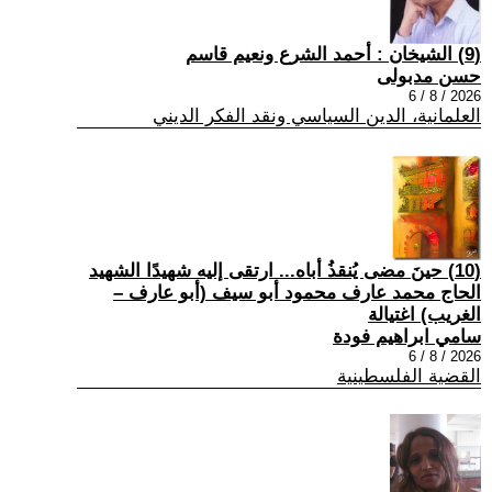
(9) الشيخان : أحمد الشرع ونعيم قاسم
حسن مدبولى
2026 / 8 / 6
العلمانية، الدين السياسي ونقد الفكر الديني
(10) حينَ مضى يُنقذُ أباه... ارتقى إليه شهيدًا الشهيد
الحاج محمد عارف محمود أبو سيف (أبو عارف –
الغريب) اغتيالة
سامي ابراهيم فودة
2026 / 8 / 6
القضية الفلسطينية