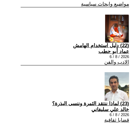
مواضيع وابحاث سياسية
(22) دليل استخدام الهامش
عماد أبو حطب
2026 / 8 / 6
الادب والفن
(23) لماذا ننتقد الثمرة وننسى البذرة؟
خالد علي سليفاني
2026 / 8 / 6
قضايا ثقافية