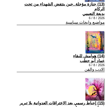
(13) جنازة مؤجلة..حين ينتفض الشهداء من تحت
الركام
بديعة النعيمي
2026 / 8 / 6
مواضيع وابحاث سياسية
(14) هوامش للبقاء
عماد أبو حطب
2026 / 8 / 6
الادب والفن
(15) إحباط رسمي بعد الاختراقات العدوانية بلا تبرير