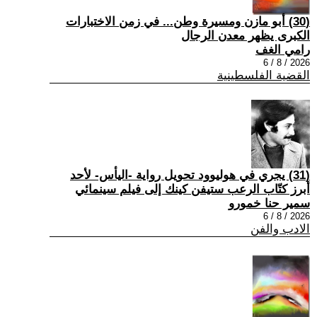
(30) أبو مازن ومسيرة وطن... في زمن الاختبارات
الكبرى يظهر معدن الرجال
رامي الغف
2026 / 8 / 6
القضية الفلسطينية
(31) يجري في هوليوود تحويل رواية -اليأس- لأحد
أبرز كتّاب الرعب ستيفن كينك إلى فيلم سينمائي
سمير حنا خمورو
2026 / 8 / 6
الادب والفن