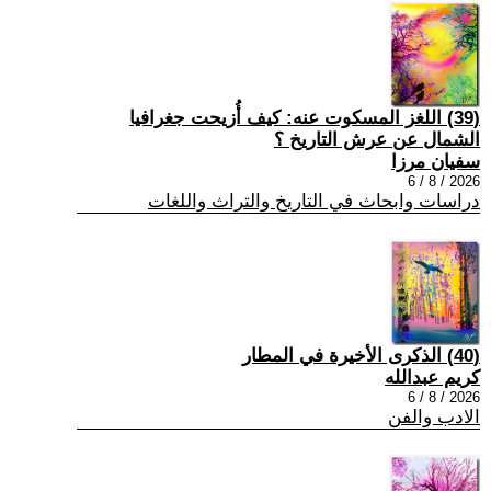
(39) اللغز المسكوت عنه: كيف أُزيحت جغرافيا
الشمال عن عرش التاريخ ؟
سفيان مرزا
2026 / 8 / 6
دراسات وابحاث في التاريخ والتراث واللغات
(40) الذكرى الأخيرة في المطار
كريم عبدالله
2026 / 8 / 6
الادب والفن