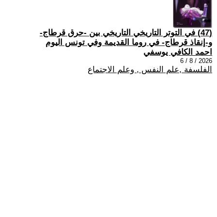
(47) في التوتر التاريخي التاريخي بين -حرق قرطاج-
و-إنقاذ قرطاج- في روما القديمة وفي تونس اليوم
احمد الكافي يوسفي
2026 / 8 / 6
الفلسفة ,علم النفس , وعلم الاجتماع