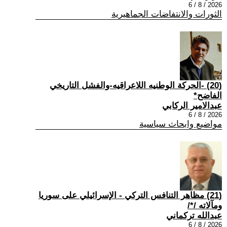
2026 / 8 / 6
الثورات والانتفاضات الجماهيرية
(20) -الحركة الوطنيه اللاعراقيه-والفشل التاريخي
الفاضح*
عبدالامير الركابي
2026 / 8 / 6
مواضيع وابحاث سياسية
(21) مظاهر التنافس التركي - الإسرائيلي على سوريا
ومآلاته /*/
عبدالله تركماني
2026 / 8 / 6