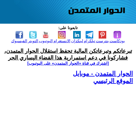
تابعونا على:
بودكاست
بنترست
تيلكرام
لينكدإن
الانستغرام
اليوتيوب
التويتر
الفيسبوك
تبرعاتكم وتبرعاتكن المالية تحفظ استقلال الحوار المتمدن،
فشاركونا في دعم استمرارية هذا الفضاء اليساري الحر
[اشترك في قناة ‫«الحوار المتمدن» على اليوتيوب]
الحوار المتمدن - موبايل
الموقع الرئيسي