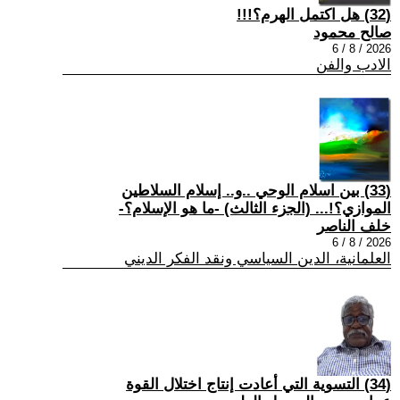
(32) هل اكتمل الهرم؟!!!
صالح محمود
2026 / 8 / 6
الادب والفن
(33) بين اسلام الوحي ..و.. إسلام السلاطين
الموازي؟!... (الجزء الثالث) -ما هو الإسلام؟-
خلف الناصر
2026 / 8 / 6
العلمانية، الدين السياسي ونقد الفكر الديني
(34) التسوية التي أعادت إنتاج اختلال القوة