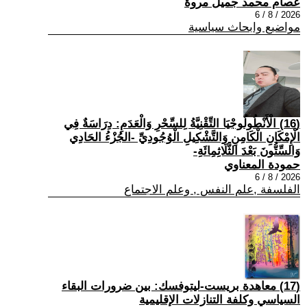
عصام محمد جميل مروة
2026 / 8 / 6
مواضيع وابحاث سياسية
(16) الْأَنْطُولُوجْيَا التِّقْنِيَّةُ لِلسِّحْرِ وَالْعَدَمِ: دِرَاسَةٌ فِي
الْإِمْكَانِ الْكَامِنِ وَالتَّشْكِيلِ الْوُجُودِيِّ -الجُزْءُ الحَادِي
وَالسِّتُّونَ بَعْدَ الثَّلَاثِمِائَةِ-
حمودة المعناوي
2026 / 8 / 6
الفلسفة ,علم النفس , وعلم الاجتماع
(17) معاهدة بريست-ليتوفسك: بين ضرورات البقاء
السياسي وكلفة التنازلات الإقليمية