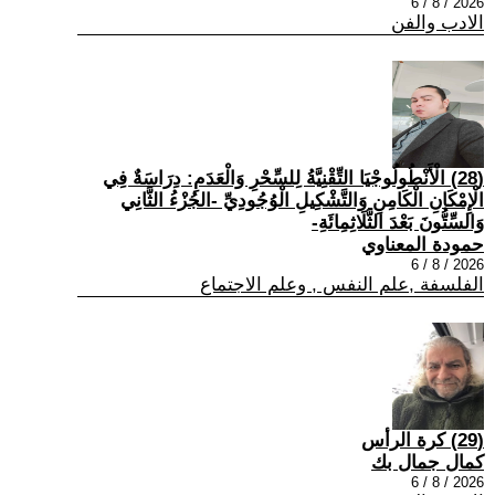
2026 / 8 / 6
الادب والفن
(28) الْأَنْطُولُوجْيَا التِّقْنِيَّةُ لِلسِّحْرِ وَالْعَدَمِ: دِرَاسَةٌ فِي
الْإِمْكَانِ الْكَامِنِ وَالتَّشْكِيلِ الْوُجُودِيِّ -الجُزْءُ الثَّانِي
وَالسِّتُّونَ بَعْدَ الثَّلَاثِمِائَةِ-
حمودة المعناوي
2026 / 8 / 6
الفلسفة ,علم النفس , وعلم الاجتماع
(29) كرة الرأس
كمال جمال بك
2026 / 8 / 6