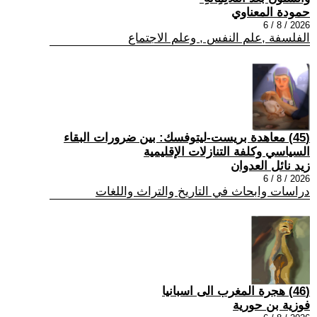
حمودة المعناوي
2026 / 8 / 6
الفلسفة ,علم النفس , وعلم الاجتماع
(45) معاهدة بريست-ليتوفسك: بين ضرورات البقاء
السياسي وكلفة التنازلات الإقليمية
زيد نائل العدوان
2026 / 8 / 6
دراسات وابحاث في التاريخ والتراث واللغات
(46) هجرة المغرب الى اسبانيا
فوزية بن حورية