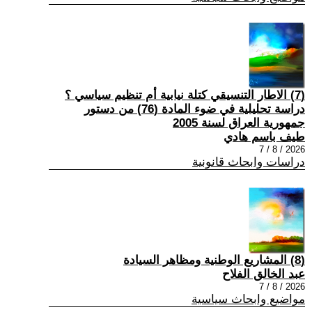
(7) الاطار التنسيقي كتلة نيابية أم تنظيم سياسي ؟
دراسة تحليلية في ضوء المادة (76) من دستور
جمهورية العراق لسنة 2005
طيف باسم هادي
2026 / 8 / 7
دراسات وابحاث قانونية
(8) المشاريع الوطنية ومظاهر السيادة
عبد الخالق الفلاح
2026 / 8 / 7
مواضيع وابحاث سياسية