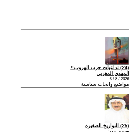
(24) تداعيات حرب الهروب!!
المهدي المغربي
2026 / 8 / 6
مواضيع وابحاث سياسية
(25) التواريخ الصغيرة
حسن مدن