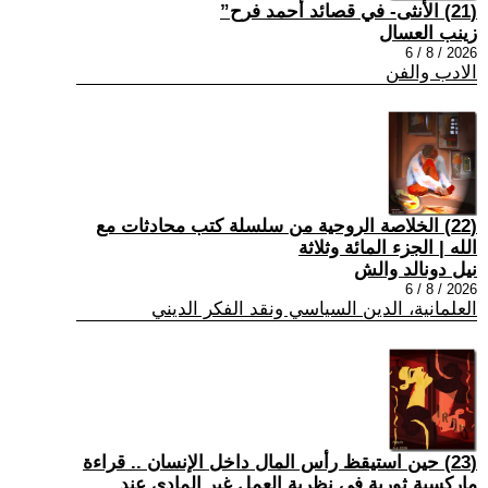
(21) الأنثى- في قصائد أحمد فرح”
زينب العسال
2026 / 8 / 6
الادب والفن
(22) الخلاصة الروحية من سلسلة كتب محادثات مع
الله | الجزء المائة وثلاثة
نيل دونالد والش
2026 / 8 / 6
العلمانية، الدين السياسي ونقد الفكر الديني
(23) حين استيقظ رأس المال داخل الإنسان .. قراءة
ماركسية ثورية في نظرية العمل غير المادي عند