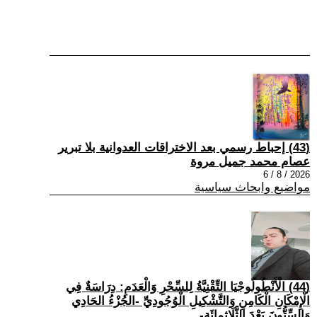
(43) إحباط رسمي بعد الاختراقات العدوانية بلا تبرير
عصام محمد جميل مروة
2026 / 8 / 6
مواضيع وابحاث سياسية
(44) الْأَنْطُولُوجْيَا التِّقْنِيَّةُ لِلسِّحْرِ وَالْعَدَمِ: دِرَاسَةٌ فِي
الْإِمْكَانِ الْكَامِنِ وَالتَّشْكِيلِ الْوُجُودِيِّ -الجُزْءُ الحَادِي
وَالسِّتُّونَ بَعْدَ الثَّلَاثِمِائَةِ-