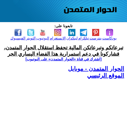
تابعونا على:
بودكاست
بنترست
تيلكرام
لينكدإن
الانستغرام
اليوتيوب
التويتر
الفيسبوك
تبرعاتكم وتبرعاتكن المالية تحفظ استقلال الحوار المتمدن،
فشاركونا في دعم استمرارية هذا الفضاء اليساري الحر
[اشترك في قناة ‫«الحوار المتمدن» على اليوتيوب]
الحوار المتمدن - موبايل
الموقع الرئيسي