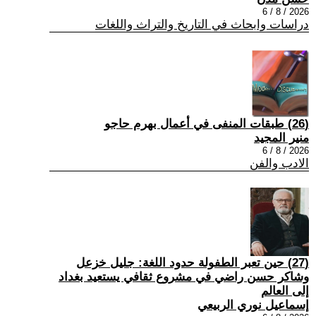
2026 / 8 / 6
دراسات وابحاث في التاريخ والتراث واللغات
(26) طبقات المنفى في أعمال بهرم حاجو
منير المجيد
2026 / 8 / 6
الادب والفن
(27) حين تعبر الطفولة حدود اللغة: جليل خزعل
وشاكر حسن راضي في مشروع ثقافي يستعيد بغداد
إلى العالم
إسماعيل نوري الربيعي