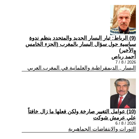
(9) الرباط: تيار اليسار الجديد والمتجدد ينظم ندوة
سياسية حول سؤال اليسار بالمغرب (الجزء الخامس
والأخير)
أحمد رباص
2026 / 8 / 7
اليسار , الديمقراطية والعلمانية في المغرب العربي
(10) عوامل التغيير صارخة ولكن فعلها ما زال خافتاً
علي عرمش شوكت
2026 / 8 / 6
الثورات والانتفاضات الجماهيرية