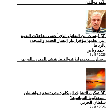
الادب والفن
(3) قبسات من النقاش الذي أعقب مداخلات الندوة
التي نظمها مؤخرا تيار اليسار الجديد والمتجدد
بالرباط
أحمد رباص
2026 / 8 / 7
اليسار , الديمقراطية والعلمانية في المغرب العربي
(4) تفكيك التشابك الهيكلي: متى تستعيد واشنطن
استقلاليتها السياسية؟
سلطان الحربي
2026 / 8 / 7