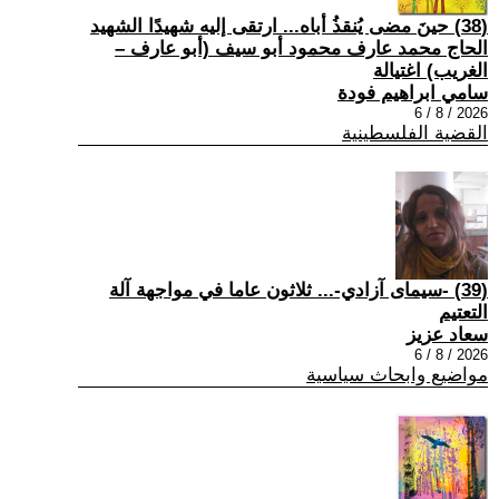
(38) حينَ مضى يُنقذُ أباه... ارتقى إليه شهيدًا الشهيد
الحاج محمد عارف محمود أبو سيف (أبو عارف –
الغريب) اغتيالة
سامي ابراهيم فودة
2026 / 8 / 6
القضية الفلسطينية
(39) -سيمای آزادي-... ثلاثون عاما في مواجهة آلة
التعتيم
سعاد عزيز
2026 / 8 / 6
مواضيع وابحاث سياسية