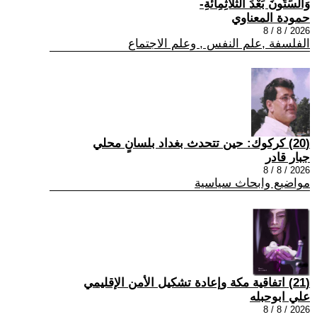
وَالسِّتُّونَ بَعْدَ الثَّلَاثِمِائَةِ-
حمودة المعناوي
2026 / 8 / 8
الفلسفة ,علم النفس , وعلم الاجتماع
(20) كركوك: حين تتحدث بغداد بلسانٍ محلي
جبار قادر
2026 / 8 / 8
مواضيع وابحاث سياسية
(21) اتفاقية مكة وإعادة تشكيل الأمن الإقليمي
علي ابوحبله
2026 / 8 / 8