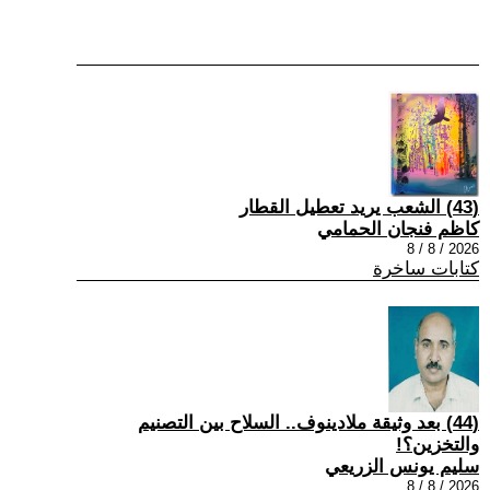
(43) الشعب يريد تعطيل القطار
كاظم فنجان الحمامي
2026 / 8 / 8
كتابات ساخرة
(44) بعد وثيقة ملادينوف.. السلاح بين التصنيم
والتخزين؟!
سليم يونس الزريعي
2026 / 8 / 8