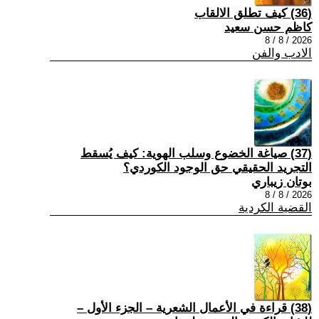
(36) كيف تطلق الالقاب
كاظم حسن سعيد
2026 / 8 / 8
الادب والفن
(37) صياغة الخضوع وسلب الهوية: كيف يُسقط
التجريد الحقيقي حق الوجود الكوردي؟
بوتان زيباري
2026 / 8 / 8
القضية الكردية
(38) قراءة في الأعمال الشعرية – الجزء الأول –