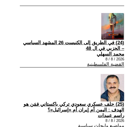
(24) في الطريق إلى الكنيست 26 المشهد السياسي
– الحزبي في ال 48
محمد السهلي
2026 / 8 / 8
القضية الفلسطينية
(25) حلف عسكري سعودي تركي باكستاني فمَن هو
الهدف : اليمن أم إيران أم «إسرائيل»؟
راسم عبيدات
2026 / 8 / 8
مواضيع وابحاث سياسية