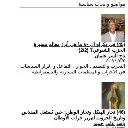
مواضيع وابحاث سياسية
(45) في ذكراه ال ٨٠ ما هي أبرز معالم مسيرة
الحزب الشيوعي؟ (2/2)
تاج السر عثمان
2026 / 8 / 8
التحزب والتنظيم , الحوار , التفاعل و اقرار السياسات
في الاحزاب والمنظمات اليسارية والديمقراطية
(46) تجار الهيكل وتجار الوطن: حين يُستغل المقدس
وتاريخ الحروب لتبرير خراب الأوطان
ياسر عامر حميد