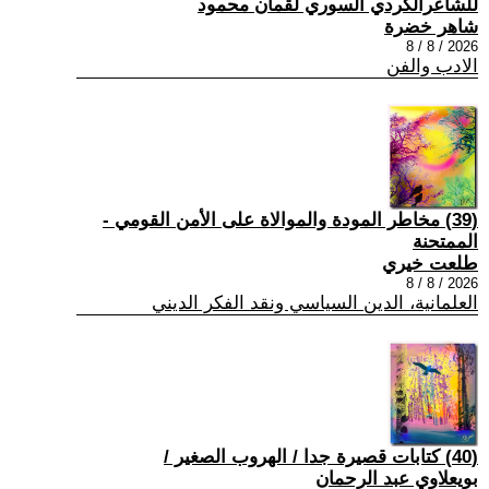
للشاعرالكردي السوري لقمان محمود
شاهر خضرة
2026 / 8 / 8
الادب والفن
(39) مخاطر المودة والموالاة على الأمن القومي -
الممتحنة
طلعت خيري
2026 / 8 / 8
العلمانية، الدين السياسي ونقد الفكر الديني
(40) كتابات قصيرة جدا / الهروب الصغير /
بويعلاوي عبد الرحمان