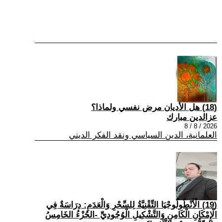
(18) هل الأديان مرض نفسي ولماذا؟
عزالدين مبارك
2026 / 8 / 8
العلمانية، الدين السياسي ونقد الفكر الديني
(19) الْأَنْطُولُوجْيَا التِّقْنِيَّةُ لِلسِّحْرِ وَالْعَدَمِ: دِرَاسَةٌ فِي
الْإِمْكَانِ الْكَامِنِ وَالتَّشْكِيلِ الْوُجُودِيِّ -الجُزْءُ الخَامِسُ