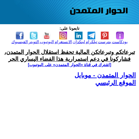
تابعونا على:
بودكاست
بنترست
تيلكرام
لينكدإن
الانستغرام
اليوتيوب
التويتر
الفيسبوك
تبرعاتكم وتبرعاتكن المالية تحفظ استقلال الحوار المتمدن،
فشاركونا في دعم استمرارية هذا الفضاء اليساري الحر
[اشترك في قناة ‫«الحوار المتمدن» على اليوتيوب]
الحوار المتمدن - موبايل
الموقع الرئيسي