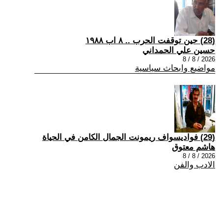
(28) حين توقفت الحرب .. ٨ اب ١٩٨٨
حسين علي الحمداني
2026 / 8 / 8
مواضيع وابحاث سياسية
(29) فواديسواف ريمونت الجمال الكامن في الحياة
هاشم معتوق
2026 / 8 / 8
الادب والفن