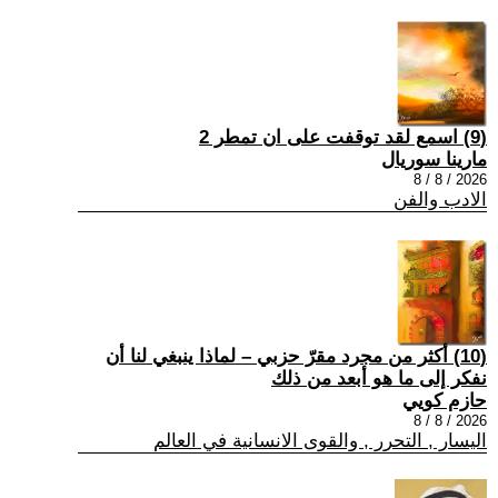
(9) اسمع لقد توقفت على ان تمطر 2
مارينا سوريال
2026 / 8 / 8
الادب والفن
(10) أكثر من مجرد مقرّ حزبي – لماذا ينبغي لنا أن
نفكر إلى ما هو أبعد من ذلك
حازم كويي
2026 / 8 / 8
اليسار , التحرر , والقوى الانسانية في العالم