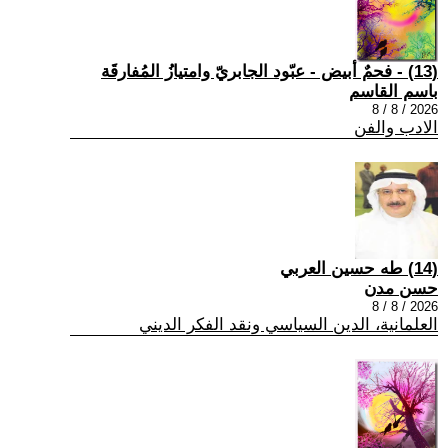
(13) - فحمٌ أبيض - عبّود الجابريّ وامتيازُ المُفارقَة
باسم القاسم
2026 / 8 / 8
الادب والفن
(14) طه حسين العربي
حسن مدن
2026 / 8 / 8
العلمانية، الدين السياسي ونقد الفكر الديني