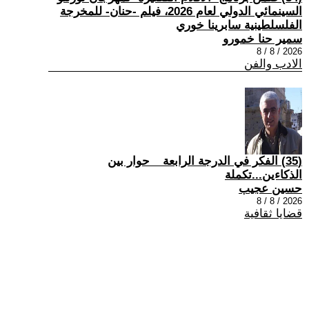
السينمائي الدولي لعام 2026، فيلم -حنان- للمخرجة
الفلسلطينية سابرينا خوري
سمير حنا خمورو
2026 / 8 / 8
الادب والفن
(35) الفكر في الدرجة الرابعة _ حوار بين
الذكاءين...تكملة
حسين عجيب
2026 / 8 / 8
قضايا ثقافية