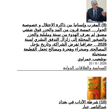
(9) المغرب وإسبانيا بين ذاكرة الاحتلال و خصوصية
الجوار… خمسة قرون من المد والجزر فوق ضفتي
مضيق لم يعرف الهدوء من سبتة ومليلية والجزر
والصخور المحتلة إلى زلزال التدفق البشري لسنة
2026… جغرافيا تفرض الشراكة، وتاريخ يؤجل
المصالحة، وصحراء وهجرة ومصالح تجعل القطيعة
مستحيلة
بوشعيب حمراوي
2026 / 8 / 10
السياسة والعلاقات الدولية
(10) شرطة الآداب في بغداد
عبدالناصر جبار