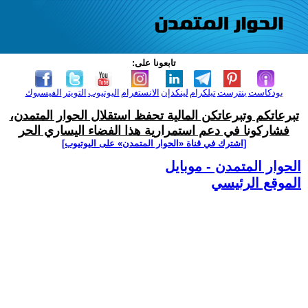
تابعونا على:
بودكاست
بنترست
تيلكرام
لينكدإن
الانستغرام
اليوتيوب
التويتر
الفيسبوك
تبرعاتكم وتبرعاتكن المالية تحفظ استقلال الحوار المتمدن،
فشاركونا في دعم استمرارية هذا الفضاء اليساري الحر
[اشترك في قناة ‫«الحوار المتمدن» على اليوتيوب]
الحوار المتمدن - موبايل
الموقع الرئيسي