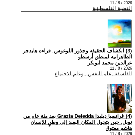
2026 / 8 / 11
القضية الفلسطينية
(3) انكشاف الحقيقة وجذور اللوغوس: قراءة هايدجر
الظاهراتية لمنطق أرسطو
عزالدين محمد ابوبكر
2026 / 8 / 11
الفلسفة ,علم النفس , وعلم الاجتماع
(4) غراتسيا ديليدا Grazia Deledda بعد مئة عام من
نوبل، حين يتحول المكان البعيد إلى وطنٍ للإنسان
هاشم معتوق
2026 / 8 / 11