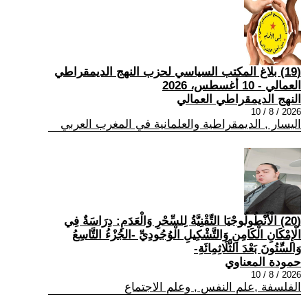
(19) بلاغ المكتب السياسي لحزب النهج الديمقراطي
العمالي - 10 أغسطس، 2026
النهج الديمقراطي العمالي
2026 / 8 / 10
اليسار , الديمقراطية والعلمانية في المغرب العربي
(20) الْأَنْطُولُوجْيَا التِّقْنِيَّةُ لِلسِّحْرِ وَالْعَدَمِ: دِرَاسَةٌ فِي
الْإِمْكَانِ الْكَامِنِ وَالتَّشْكِيلِ الْوُجُودِيِّ -الجُزْءُ التَّاسِعُ
وَالسِّتُونَ بَعْدَ الثَّلَاثِمِائَةِ-
حمودة المعناوي
2026 / 8 / 10
الفلسفة ,علم النفس , وعلم الاجتماع