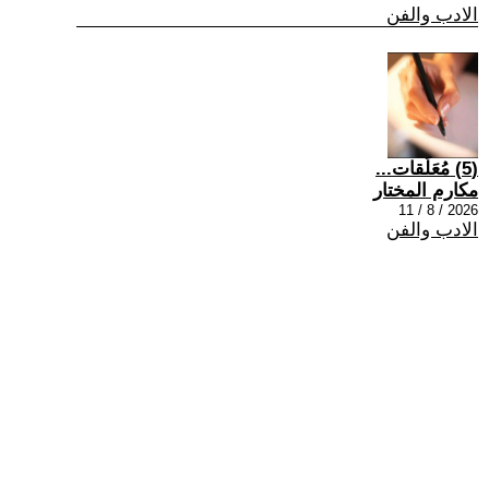
الادب والفن
(5) مُعَلَقات...
مكارم المختار
2026 / 8 / 11
الادب والفن