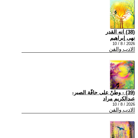
(38) انه القدر
نهى إبراهيم
2026 / 8 / 10
الادب والفن
(39) - وطنٌ على حافّة الصبر-
عبدالكريم مراد
2026 / 8 / 10
الادب والفن