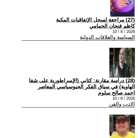
(27) مراجعة لسجل الإتفاقيات المكية
كاظم فنجان الحمامي
2026 / 8 / 10
السياسة والعلاقات الدولية
(28) دراسة مقارنة: كتابي (الإمبراطورية على شفا
الهاوية) في سياق الفكر الجيوسياسي المعاصر
احمد صالح سلوم
2026 / 8 / 10
الادب والفن