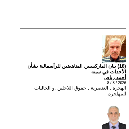
(18) بيان الماركسيين المناهضين للرأسمالية بشأن
الأحداث في سبتة
أحمد رباص
2026 / 8 / 8
الهجرة , العنصرية , حقوق اللاجئين ,و الجاليات
المهاجرة