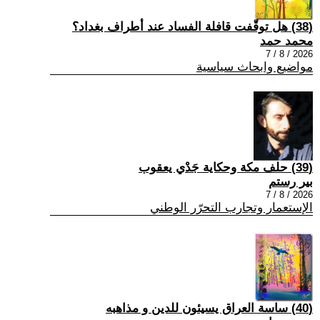
(38) هل توقّفت قافلة الفساد عند أطراف بغداد؟
محمد حمد
2026 / 8 / 7
مواضيع وابحاث سياسية
(39) حلف مكة وحكاية جَدْي يعقوب
بير رستم
2026 / 8 / 7
الإستعمار وتجارب التحرّر الوطني
(40) ساسة العراق يسيئون للدين و مذاهبه