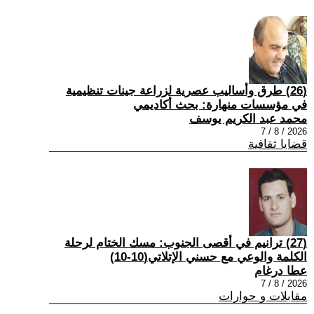
(26) طرق وأساليب عصرية لزراعة جينات تنظيمية
في مؤسسات منهارة: بحث أكاديمي
محمد عبد الكريم يوسف
2026 / 8 / 7
قضايا ثقافية
(27) ترانيم في أقصى الجنوب: مسك الختام لرحلة
الكلمة والوعي مع حسني الإتلاتي(10-10)
عطا درغام
2026 / 8 / 7
مقابلات و حوارات