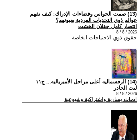
(13) صمت الحواس وفضاءات الإدراك: كيف نفهم
عوالم ذوي التحديات الفردية بعيونهم؟
انتصار كامل جفلان الخشت
2026 / 8 / 8
حقوق ذوي الاحتياجات الخاصة
(14) الرقسماليه أعلى مراحل الأمبرياليه... ج١١
ليث الجادر
2026 / 8 / 8
ابحاث يسارية واشتراكية وشيوعية