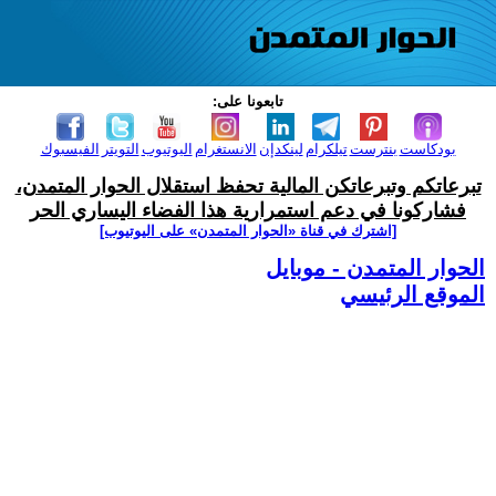
تابعونا على:
بودكاست
بنترست
تيلكرام
لينكدإن
الانستغرام
اليوتيوب
التويتر
الفيسبوك
تبرعاتكم وتبرعاتكن المالية تحفظ استقلال الحوار المتمدن،
فشاركونا في دعم استمرارية هذا الفضاء اليساري الحر
[اشترك في قناة ‫«الحوار المتمدن» على اليوتيوب]
الحوار المتمدن - موبايل
الموقع الرئيسي