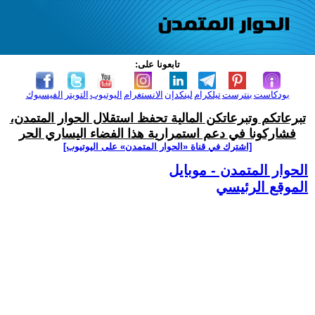
تابعونا على:
بودكاست
بنترست
تيلكرام
لينكدإن
الانستغرام
اليوتيوب
التويتر
الفيسبوك
تبرعاتكم وتبرعاتكن المالية تحفظ استقلال الحوار المتمدن،
فشاركونا في دعم استمرارية هذا الفضاء اليساري الحر
[اشترك في قناة ‫«الحوار المتمدن» على اليوتيوب]
الحوار المتمدن - موبايل
الموقع الرئيسي