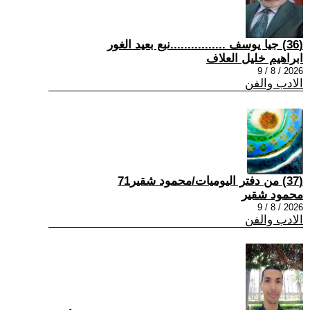
(36) جيا يوسف ................نبع بعيد الغور
ابراهيم خليل العلاف
2026 / 8 / 9
الادب والفن
(37) من دفتر اليوميات/محمود شقير71
محمود شقير
2026 / 8 / 9
الادب والفن