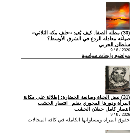
(30) مظلة الصفا: كيف يُعيد «حلف مكة الثلاثي»
صياغة معادلة الردع في الشرق الأوسط؟
سلطان الحربي
2026 / 8 / 9
مواضيع وابحاث سياسية
(31) نبض الحياة وصانعة الحضارة: إطلالة على مكانة
المرأة ودورها المحوري بقلم _انتصار الخشت
انتصار كامل جفلان الخشت
2026 / 8 / 9
حقوق المراة ومساواتها الكاملة في كافة المجالات