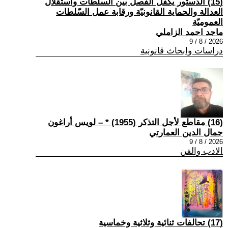
(15) الدستور يكفل الفصل بين السلطات واستقلال
العدالة والحماية القانونيّة ورقابة عمل السّلطات
العموميّة
ماجد احمد الزاملي
2026 / 8 / 9
دراسات وابحاث قانونية
(16) مقاطع لأجل التذكر (1955) * – لويس أراغون
جمال الدين العمارتي
2026 / 8 / 9
الادب والفن
(17) تحالفات ثنائية وثلاثية وخماسية