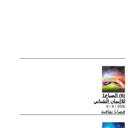
(6) الضياع1
للاإيمان الشباني
2026 / 8 / 9
قضايا ثقافية