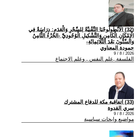
(32) الْأَنْطُولُوجْيَا التِّقْنِيَّةُ لِلسِّحْرِ وَالْعَدَمِ: دِرَاسَةٌ فِي
الْإِمْكَانِ الْكَامِنِ وَالتَّشْكِيلِ الْوُجُودِيِّ -الجُزْءُ الثَّامِنُ
وَالسِّتُّونَ بَعْدَ الثَّلَاثِمِائَةِ-
حمودة المعناوي
2026 / 8 / 9
الفلسفة ,علم النفس , وعلم الاجتماع
(33) اتفاقية مكة للدفاع المشترك
سري القدوة
2026 / 8 / 9
مواضيع وابحاث سياسية