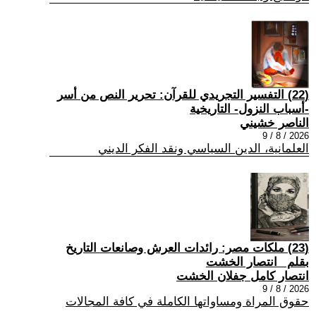
(22) التفسير التجريدي للقرآن: تحرير النص من أسر
-أسباب النزول- التاريخية
الناصر خشيني
2026 / 8 / 9
العلمانية، الدين السياسي ونقد الفكر الديني
(23) ملكات مصر: رائدات العرش وصانعات التاريخ
بقلم _انتصار الخشت
انتصار كامل جفلان الخشت
2026 / 8 / 9
حقوق المراة ومساواتها الكاملة في كافة المجالات