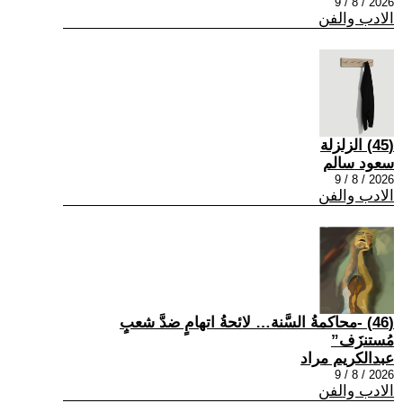
2026 / 8 / 9
الادب والفن
(45) الزلزلة
سعود سالم
2026 / 8 / 9
الادب والفن
(46) -محاكمةُ السَّنة… لائحةُ اتهامٍ ضدَّ شعبٍ
مُستنزَف”
عبدالكريم مراد
2026 / 8 / 9
الادب والفن