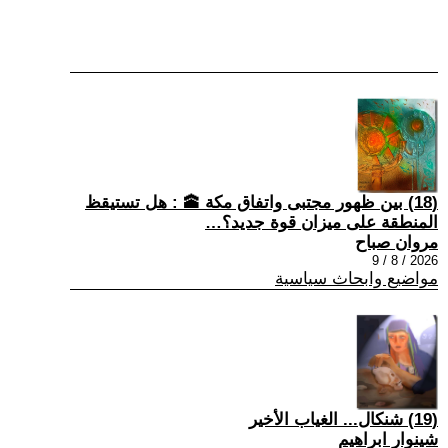
(18) بين ظهور مجتبى واتفاق مكة 🕋 : هل تستيقظ
المنطقة على ميزان قوة جديد؟…
مروان صباح
2026 / 8 / 9
مواضيع وابحاث سياسية
(19) شنكال... الغياب الأخير
شينوار ابراهيم