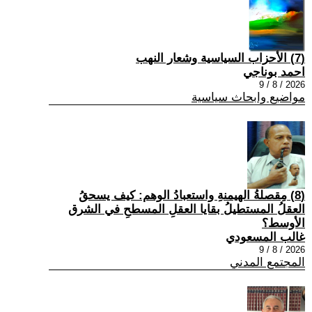
(7) الأحزاب السياسية وشعار النهب
احمد بوناجي
2026 / 8 / 9
مواضيع وابحاث سياسية
(8) مِقصلةُ الهيمنةِ واستعبادُ الوهم: كيف يسحقُ
العقلُ المستطيلُ بقايا العقلِ المسطحِ في الشرق
الأوسط؟
غالب المسعودي
2026 / 8 / 9
المجتمع المدني