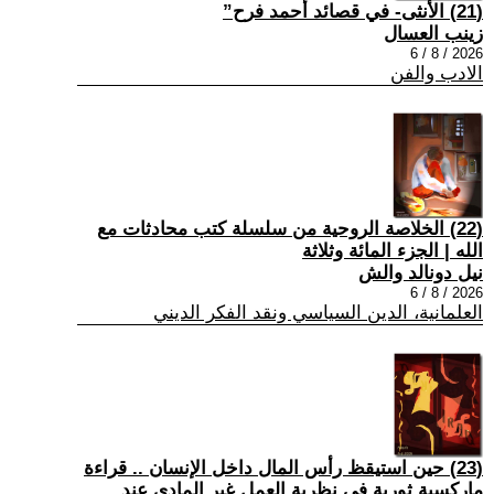
(21) الأنثى- في قصائد أحمد فرح”
زينب العسال
2026 / 8 / 6
الادب والفن
(22) الخلاصة الروحية من سلسلة كتب محادثات مع
الله | الجزء المائة وثلاثة
نيل دونالد والش
2026 / 8 / 6
العلمانية، الدين السياسي ونقد الفكر الديني
(23) حين استيقظ رأس المال داخل الإنسان .. قراءة
ماركسية ثورية في نظرية العمل غير المادي عند