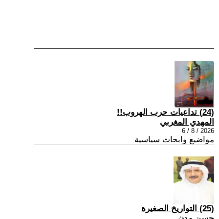
(24) تداعيات حرب الهروب!!
المهدي المغربي
2026 / 8 / 6
مواضيع وابحاث سياسية
(25) التواريخ الصغيرة
حسن مدن