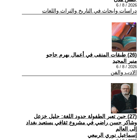
2026 / 8 / 6
دراسات وابحاث في التاريخ والتراث واللغات
(26) طبقات المنفى في أعمال بهرم حاجو
منير المجيد
2026 / 8 / 6
الادب والفن
(27) حين تعبر الطفولة حدود اللغة: جليل خزعل
وشاكر حسن راضي في مشروع ثقافي يستعيد بغداد
إلى العالم
إسماعيل نوري الربيعي