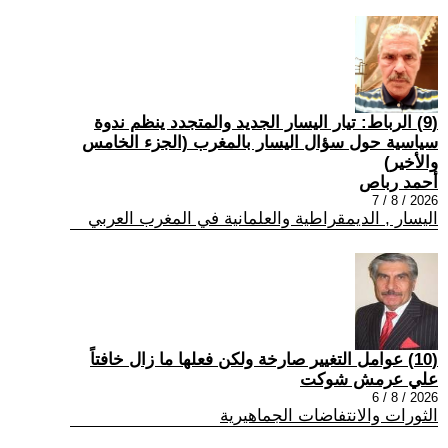
(9) الرباط: تيار اليسار الجديد والمتجدد ينظم ندوة
سياسية حول سؤال اليسار بالمغرب (الجزء الخامس
والأخير)
أحمد رباص
2026 / 8 / 7
اليسار , الديمقراطية والعلمانية في المغرب العربي
(10) عوامل التغيير صارخة ولكن فعلها ما زال خافتاً
علي عرمش شوكت
2026 / 8 / 6
الثورات والانتفاضات الجماهيرية