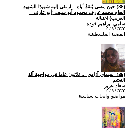
(38) حينَ مضى يُنقذُ أباه... ارتقى إليه شهيدًا الشهيد
الحاج محمد عارف محمود أبو سيف (أبو عارف –
الغريب) اغتيالة
سامي ابراهيم فودة
2026 / 8 / 6
القضية الفلسطينية
(39) -سيمای آزادي-... ثلاثون عاما في مواجهة آلة
التعتيم
سعاد عزيز
2026 / 8 / 6
مواضيع وابحاث سياسية