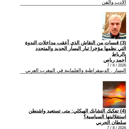
الادب والفن
(3) قبسات من النقاش الذي أعقب مداخلات الندوة
التي نظمها مؤخرا تيار اليسار الجديد والمتجدد
بالرباط
أحمد رباص
2026 / 8 / 7
اليسار , الديمقراطية والعلمانية في المغرب العربي
(4) تفكيك التشابك الهيكلي: متى تستعيد واشنطن
استقلاليتها السياسية؟
سلطان الحربي
2026 / 8 / 7