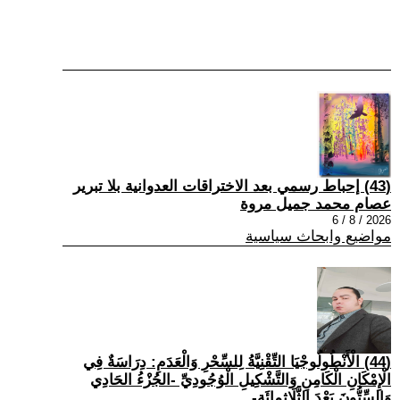
(43) إحباط رسمي بعد الاختراقات العدوانية بلا تبرير
عصام محمد جميل مروة
2026 / 8 / 6
مواضيع وابحاث سياسية
(44) الْأَنْطُولُوجْيَا التِّقْنِيَّةُ لِلسِّحْرِ وَالْعَدَمِ: دِرَاسَةٌ فِي
الْإِمْكَانِ الْكَامِنِ وَالتَّشْكِيلِ الْوُجُودِيِّ -الجُزْءُ الحَادِي
وَالسِّتُّونَ بَعْدَ الثَّلَاثِمِائَةِ-