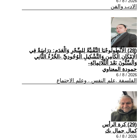
2026 / 8 / 6
الادب والفن
(28) الْأَنْطُولُوجْيَا التِّقْنِيَّةُ لِلسِّحْرِ وَالْعَدَمِ: دِرَاسَةٌ فِي
الْإِمْكَانِ الْكَامِنِ وَالتَّشْكِيلِ الْوُجُودِيِّ -الجُزْءُ الثَّانِي
وَالسِّتُّونَ بَعْدَ الثَّلَاثِمِائَةِ-
حمودة المعناوي
2026 / 8 / 6
الفلسفة ,علم النفس , وعلم الاجتماع
(29) كرة الرأس
كمال جمال بك
2026 / 8 / 6