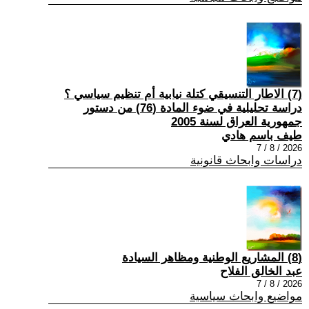
(7) الاطار التنسيقي كتلة نيابية أم تنظيم سياسي ؟
دراسة تحليلية في ضوء المادة (76) من دستور
جمهورية العراق لسنة 2005
طيف باسم هادي
2026 / 8 / 7
دراسات وابحاث قانونية
(8) المشاريع الوطنية ومظاهر السيادة
عبد الخالق الفلاح
2026 / 8 / 7
مواضيع وابحاث سياسية