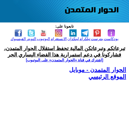
تابعونا على:
بودكاست
بنترست
تيلكرام
لينكدإن
الانستغرام
اليوتيوب
التويتر
الفيسبوك
تبرعاتكم وتبرعاتكن المالية تحفظ استقلال الحوار المتمدن،
فشاركونا في دعم استمرارية هذا الفضاء اليساري الحر
[اشترك في قناة ‫«الحوار المتمدن» على اليوتيوب]
الحوار المتمدن - موبايل
الموقع الرئيسي