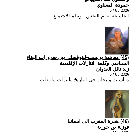
حمودة المعناوي
2026 / 8 / 6
الفلسفة ,علم النفس , وعلم الاجتماع
(45) معاهدة بريست-ليتوفسك: بين ضرورات البقاء
السياسي وكلفة التنازلات الإقليمية
زيد نائل العدوان
2026 / 8 / 6
دراسات وابحاث في التاريخ والتراث واللغات
(46) هجرة المغرب الى اسبانيا
فوزية بن حورية