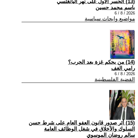
(13) الجسر الأول على نهر اليانغتسي
باسم محمد حسين
2026 / 8 / 6
مواضيع وابحاث سياسية
(14) من يحكم غزة بعد الحرب؟
رامي الغف
2026 / 8 / 6
القضية الفلسطينية
(15) أثر صدور قانون العفو العام على شرط حسن
السلوك والأخلاق في شغل الوظائف العامة
سالم روضان الموسوي