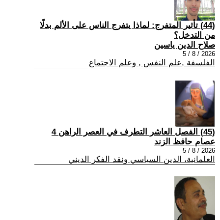
(44) تأثير المتفرج: لماذا يتفرج الناس على الألم بدلًا
من التدخل؟
صلاح الدين ياسين
2026 / 8 / 5
الفلسفة ,علم النفس , وعلم الاجتماع
(45) الفصل العاشر التطرف في العصر الراهن 4
عصام حافظ الزند
2026 / 8 / 5
العلمانية، الدين السياسي ونقد الفكر الديني