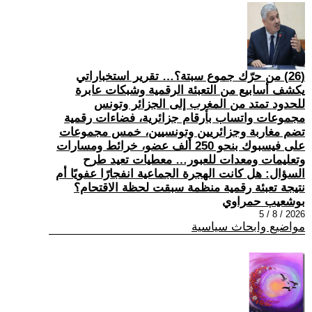
(26) من حرّك جموع سبتة؟… تقرير استخباراتي
يكشف أسابيع من التعبئة الرقمية وشبكات عابرة
للحدود تمتد من المغرب إلى الجزائر وتونس
مجموعات واتساب بأرقام جزائرية، فضاءات رقمية
تضم مغاربة وجزائريين وتونسيين، خمس مجموعات
على فيسبوك بنحو 250 ألف عضو، خرائط ومسارات
وتعليمات ومعدات للعبور… معطيات تعيد طرح
السؤال: هل كانت الهجرة الجماعية انفجارًا عفويًا أم
نتيجة تعبئة رقمية منظمة سبقت لحظة الاقتحام؟
بوشعيب حمراوي
2026 / 8 / 5
مواضيع وابحاث سياسية