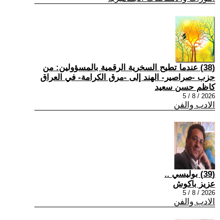
(38) عندما تطيح السخرية الرقمية بالمسؤولين: من
حزب -صراصير- الهند إلى -مرق الكرامة- في العراق
كاظم حسن سعيد
2026 / 8 / 5
الادب والفن
(39) بوليسي ..
عزيز باكوش
2026 / 8 / 5
الادب والفن