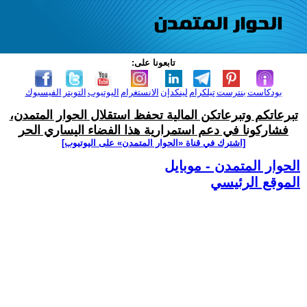
تابعونا على:
بودكاست
بنترست
تيلكرام
لينكدإن
الانستغرام
اليوتيوب
التويتر
الفيسبوك
تبرعاتكم وتبرعاتكن المالية تحفظ استقلال الحوار المتمدن،
فشاركونا في دعم استمرارية هذا الفضاء اليساري الحر
[اشترك في قناة ‫«الحوار المتمدن» على اليوتيوب]
الحوار المتمدن - موبايل
الموقع الرئيسي