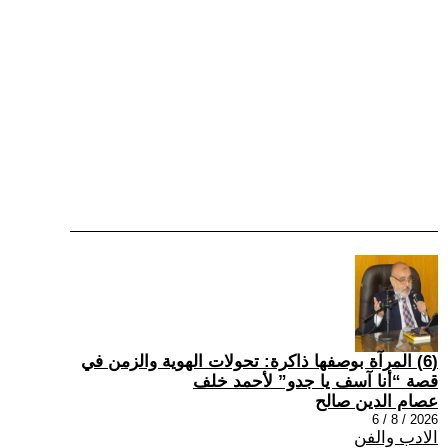
(6) المرآة بوصفها ذاكرة: تحولات الهوية والزمن في
قصة “أنا آسف يا جدو” لأحمد خلف
عصام الدين صالح
2026 / 8 / 6
الادب والفن