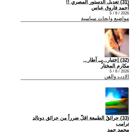
(31) تعديل الدستور المصري !!
أحمد فاروق عباس
2026 / 8 / 5
مواضيع وابحاث سياسية
(32) إختيار...بٍــ آطار...
مكارم المختار
2026 / 8 / 5
الادب والفن
(33) حرائقُ الطبيعة اقلّ ضرراً من حرائق دونالد
ترامب
محمد حمد