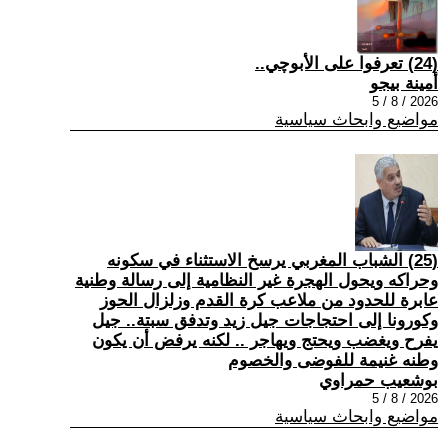
(24) تعرفوا على الأبوچي..
أمينة بيجو
2026 / 8 / 5
مواضيع وابحاث سياسية
(25) الشباب المغربي يرسخ الاستثناء في سكونه
وحراكه ويحول الهجرة غير النظامية إلى رسالة وطنية
عابرة للحدود من ملاعب كرة القدم وزلزال الحوز
وكورونا إلى احتجاجات جيل زيد وتدفق سبتة.. جيل
يفرح ويغضب ويحتج ويهاجر .. لكنه يرفض أن يكون
وطنه غنيمة للفوضى والخصوم
بوشعيب حمراوي
2026 / 8 / 5
مواضيع وابحاث سياسية