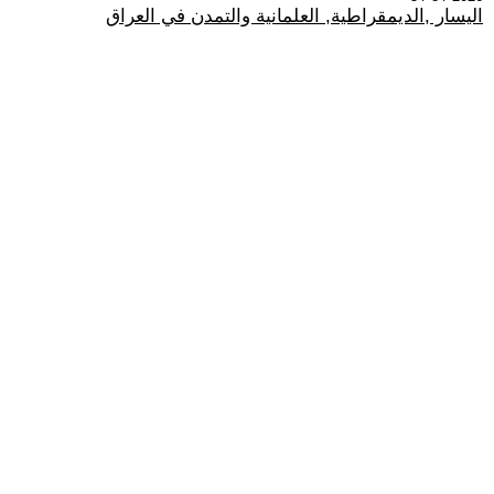
اليسار ,الديمقراطية, العلمانية والتمدن في العراق