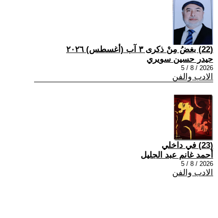
(22) بغضُ مِنْ ذكرى ٣ آب (أغسطس) ٢٠٢٦
حيدر حسين سويري
2026 / 8 / 5
الادب والفن
(23) في داخلي
أحمد غانم عبد الجليل
2026 / 8 / 5
الادب والفن