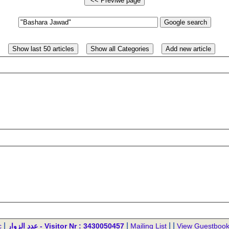
|
|
| |
c
عدد الزوار - Visitor Nr : 3430050457
Mailing List
View Guestboo