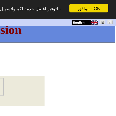
موافق - OK
لتوفير افضل خدمة لكم ولتسهيل -
sion