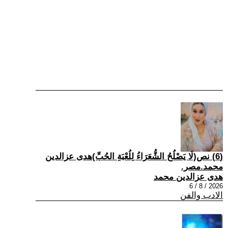
(6) نص(لَا يَصْلُحُ الشُّعَرَاءُ لِلُعْبَةِ الحُبِّ)هدى عزالدين
محمد.مصر.
هدى عزالدين محمد
2026 / 8 / 6
الادب والفن