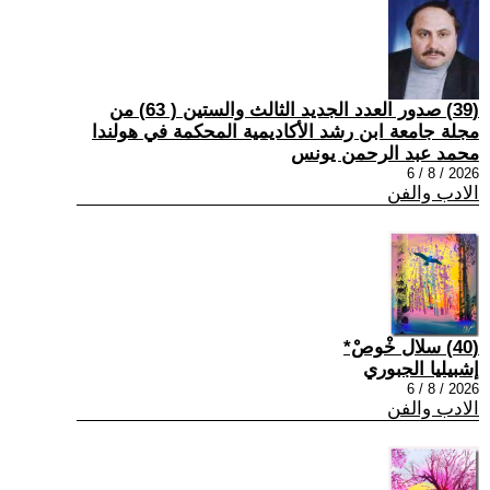
(39) صدور العدد الجديد الثالث والستين ( 63) من
مجلة جامعة ابن رشد الأكاديمية المحكمة في هولندا
محمد عبد الرحمن يونس
2026 / 8 / 6
الادب والفن
(40) سلال خْوصْ*
إشبيليا الجبوري
2026 / 8 / 6
الادب والفن