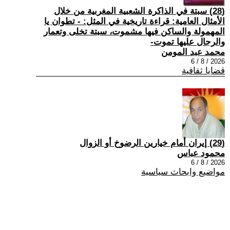
(28) سبتة في الذاكرة الشعبية المغربية من خلال
الأمثال العامية: قراءة تاريخية في المثل: - تطوان يا
المهمولة والساكن فيها مشموت، سبتة تخلى وتعمار
والرجال عليها تموت-
محمد عبد المومن
2026 / 8 / 6
قضايا ثقافية
(29) إيران أمام خيارين الرضوخ أو الزوال
محمود عباس
2026 / 8 / 6
مواضيع وابحاث سياسية