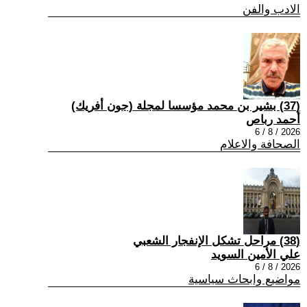
الادب والفن
(37) بشير بن محمد مؤسسا لمجلة (جون أفريك)
أحمد رباص
2026 / 8 / 6
الصحافة والاعلام
(38) مراحل تشكل الإنفجار الشعبي
علي الأمين السويد
2026 / 8 / 6
مواضيع وابحاث سياسية