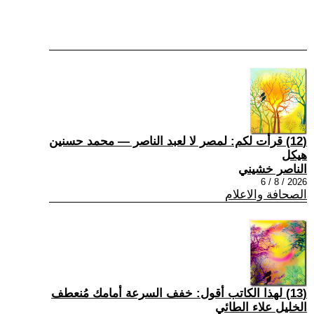
(12) قرأت لكم: لمصر لا لعبد الناصر — محمد حسنين
هيكل
الناصر خشيني
2026 / 8 / 6
الصحافة والاعلام
(13) لهذا الكاتب أقول: خفف السرعة أمامك مُنعطف
الخليل علاء الطائي