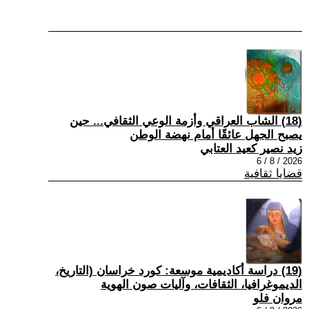
(18) الشاب العراقي وأزمة الوعي الثقافي... حين
يصبح الجهل عائقًا أمام نهضة الوطن
زيد نصير كعيد العتابي
2026 / 8 / 6
قضايا ثقافية
(19) دراسة أكاديمية موسعة: كورد خراسان (التاريخ،
الديموغرافيا، الثقافات، وآليات صون الهوية
مروان فلو