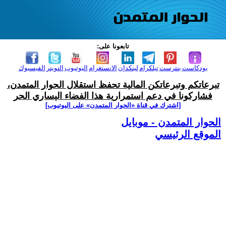
تابعونا على:
بودكاست
بنترست
تيلكرام
لينكدإن
الانستغرام
اليوتيوب
التويتر
الفيسبوك
تبرعاتكم وتبرعاتكن المالية تحفظ استقلال الحوار المتمدن،
فشاركونا في دعم استمرارية هذا الفضاء اليساري الحر
[اشترك في قناة ‫«الحوار المتمدن» على اليوتيوب]
الحوار المتمدن - موبايل
الموقع الرئيسي