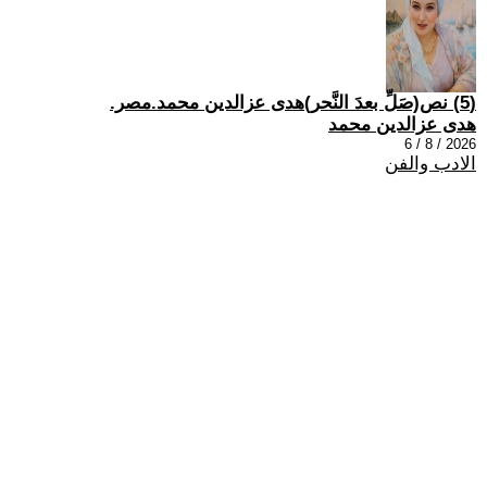
(5) نص(صَلِّ بعدَ النَّحر)هدى عزالدين محمد.مصر.
هدى عزالدين محمد
2026 / 8 / 6
الادب والفن