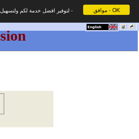
موافق - OK
لتوفير افضل خدمة لكم ولتسهيل -
sion