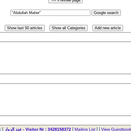
|
|
| |
c
عدد الزوار - Visitor Nr : 3428158372
Mailing List
View Guestboo