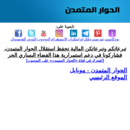
تابعونا على:
بودكاست
بنترست
تيلكرام
لينكدإن
الانستغرام
اليوتيوب
التويتر
الفيسبوك
تبرعاتكم وتبرعاتكن المالية تحفظ استقلال الحوار المتمدن،
فشاركونا في دعم استمرارية هذا الفضاء اليساري الحر
[اشترك في قناة ‫«الحوار المتمدن» على اليوتيوب]
الحوار المتمدن - موبايل
الموقع الرئيسي