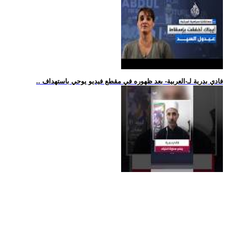
.. فادي بدرية لـ-العربية- بعد ظهوره في مقطع فيديو يوحي باستهداف