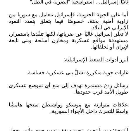
ثانيًا: إسرائيل… استراتيجية “الضربة في الظل”
أما على الجبهة الجنوبية، فإسرائيل تتعامل مع سوريا من
زاوية أمنية بحتة، خصوصًا فيما يتعلق بتمدد النفوذ
الإيراني في البلاد.
لا تعلن إسرائيل غالبًا عن ضرباتها، لكنها تنفّذها باستمرار،
مستهدفة مواقع عسكرية ومخازن أسلحة وبنى تابعة
لإيران أو لحلفائها.
أبرز أدوات الضغط الإسرائيلية:
غارات جوية متكررة تشلّ بنى عسكرية حساسة.
رسائل ردع مستمرة تهدف إلى منع أي تموضع عسكري
طويل الأمد قرب حدودها.
علاقات متوازنة مع موسكو وواشنطن تمنحها هامشًا
واسعًا للتحرك داخل الأجواء السورية.
النتيجة: سوريا تعيش تحت سقف تهديد جوي دائم، يجعل