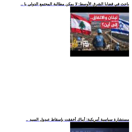
.. باحث في قضايا الشرق الأوسط: لا يمكن مطالبة المجتمع الدولي با
.. مستشارة سياسية أمريكية: أيباك أخفقت بإسقاط عبدول السيد