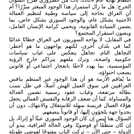
النظام نهاية عام 2024، بات من الضروري طرح السؤال
الحرج: هل ما زال استمرار هذا الوجود المبعثر مبرَّرًا؟ أم
أن العراق بحاجة إلى سياسة وطنية لتنظيم العمالة
الأجنبية بشكل عام، والوجود السوري بشكل خاص، بما
يضمن السيادة القانونية، ويحمي كرامة الإنسان العامل،
ويصون استقرار المجتمع؟
في المقابل، لا يواجه السوريون في العراق خطابًا عدائيًا
كما في بلدان أخرى، لكنهم يواجهون ما هو أخطر:
التجاهل التام. تجاهلٌ ينعكس على غياب سياسات
حكومية واضحة، وترك ملفهم يتراكم خارج الرؤية
المؤسسية، بما يهدد لاحقًا بانفجار اجتماعي أو قانوني
يصعب احتواؤه.
ما يُفاقم الأزمة هو أن هذا الوجود غير المنظم ينافس
العراقيين في سوق العمل الهش أصلاً، في ظل نسب
بطالة مرتفعة، وغياب عقود رسمية تضمن العدالة
والمساواة. كما أن ضعف الرقابة والتفتيش العمالي يجعل
هؤلاء العمال فريسة سهلة للاستغلال والانتهاك، دون أن
يجدوا جهة يلجؤون إليها، أو قانوناً ينصفهم.
السؤال هنا ليس إن كان الوجود السوري عبئًا أو إثراءً، بل
إن كان منظَّمًا أو فوضويًا. وفي الحالة العراقية، يبدو أن
الدولة – حتى الآن – تركت الباب مفتوحًا لفوضى طويلة