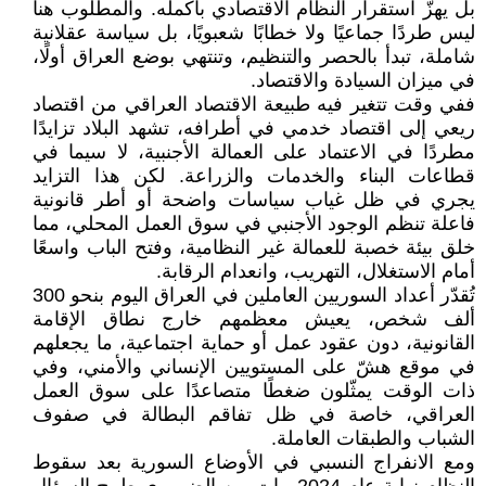
بل يهزّ استقرار النظام الاقتصادي بأكمله. والمطلوب هنا
ليس طردًا جماعيًا ولا خطابًا شعبويًا، بل سياسة عقلانية
شاملة، تبدأ بالحصر والتنظيم، وتنتهي بوضع العراق أولًا،
في ميزان السيادة والاقتصاد.
ففي وقت تتغير فيه طبيعة الاقتصاد العراقي من اقتصاد
ريعي إلى اقتصاد خدمي في أطرافه، تشهد البلاد تزايدًا
مطردًا في الاعتماد على العمالة الأجنبية، لا سيما في
قطاعات البناء والخدمات والزراعة. لكن هذا التزايد
يجري في ظل غياب سياسات واضحة أو أطر قانونية
فاعلة تنظم الوجود الأجنبي في سوق العمل المحلي، مما
خلق بيئة خصبة للعمالة غير النظامية، وفتح الباب واسعًا
أمام الاستغلال، التهريب، وانعدام الرقابة.
تُقدّر أعداد السوريين العاملين في العراق اليوم بنحو 300
ألف شخص، يعيش معظمهم خارج نطاق الإقامة
القانونية، دون عقود عمل أو حماية اجتماعية، ما يجعلهم
في موقع هشّ على المستويين الإنساني والأمني، وفي
ذات الوقت يمثّلون ضغطًا متصاعدًا على سوق العمل
العراقي، خاصة في ظل تفاقم البطالة في صفوف
الشباب والطبقات العاملة.
ومع الانفراج النسبي في الأوضاع السورية بعد سقوط