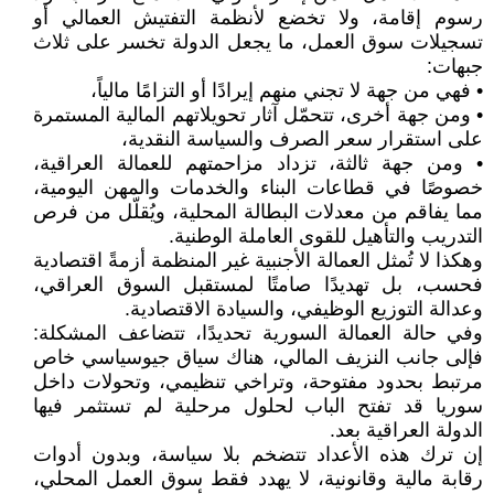
رسوم إقامة، ولا تخضع لأنظمة التفتيش العمالي أو
تسجيلات سوق العمل، ما يجعل الدولة تخسر على ثلاث
جبهات:
• فهي من جهة لا تجني منهم إيرادًا أو التزامًا مالياً،
• ومن جهة أخرى، تتحمّل آثار تحويلاتهم المالية المستمرة
على استقرار سعر الصرف والسياسة النقدية،
• ومن جهة ثالثة، تزداد مزاحمتهم للعمالة العراقية،
خصوصًا في قطاعات البناء والخدمات والمهن اليومية،
مما يفاقم من معدلات البطالة المحلية، ويُقلّل من فرص
التدريب والتأهيل للقوى العاملة الوطنية.
وهكذا لا تُمثل العمالة الأجنبية غير المنظمة أزمةً اقتصادية
فحسب، بل تهديدًا صامتًا لمستقبل السوق العراقي،
وعدالة التوزيع الوظيفي، والسيادة الاقتصادية.
وفي حالة العمالة السورية تحديدًا، تتضاعف المشكلة:
فإلى جانب النزيف المالي، هناك سياق جيوسياسي خاص
مرتبط بحدود مفتوحة، وتراخي تنظيمي، وتحولات داخل
سوريا قد تفتح الباب لحلول مرحلية لم تستثمر فيها
الدولة العراقية بعد.
إن ترك هذه الأعداد تتضخم بلا سياسة، وبدون أدوات
رقابة مالية وقانونية، لا يهدد فقط سوق العمل المحلي،