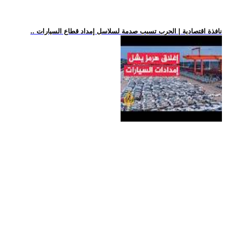
.. نافذة اقتصادية | الحرب تسبب صدمة لسلاسل إمداد قطاع السيارات