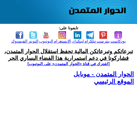
تابعونا على:
بودكاست
بنترست
تيلكرام
لينكدإن
الانستغرام
اليوتيوب
التويتر
الفيسبوك
تبرعاتكم وتبرعاتكن المالية تحفظ استقلال الحوار المتمدن،
فشاركونا في دعم استمرارية هذا الفضاء اليساري الحر
[اشترك في قناة ‫«الحوار المتمدن» على اليوتيوب]
الحوار المتمدن - موبايل
الموقع الرئيسي