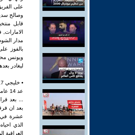
على الفريق
وصالح سدي
قابل منتخب
الامارات, 
مدار الشوطي
ويونس محم
ليغادر بعده
• خليجي 17
عد 14
... بعد قر
بعد ان فرقت
عشرة في ق
الذي احيا
العراقية ال