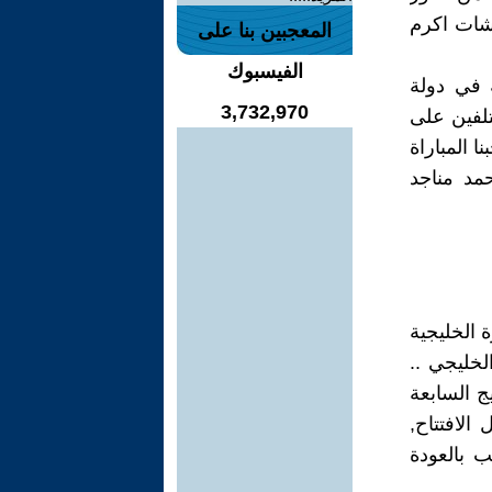
نشات اكرم
المعجبين بنا على
الفيسبوك
ة في دولة
3,732,970
تلفين على
 المباراة
مباراة السابقة 3-1 سجلها احمد مناجد
ة الخليجية
لخليجي ..
يج السابعة
لافتتاح,
 بالعودة