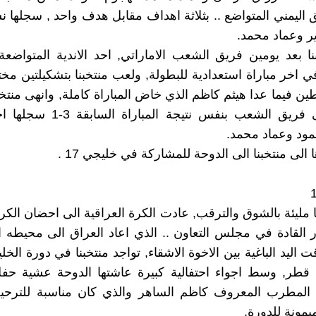
 اليمني المتواضع .. بثلاثة اهداف مقابل هدف واحد , سجلها 
ر وعماد محمد.
نا بعد يومين فريق الشعب الاماراتي, احد الاندية المتواضع
في اخر مباراة استعدادية للبطولة, ولعب منتخبنا بتشكيلتين مخ
ن فيما عدا هيثم كاظم الذي خاض المباراة كاملة, وانهى منتخبنا
بالفوز على فريق الشعب بنفس نتيجة ال
ود وعماد محمد.
ا الى منتخبنا الى الدوحة للمشاركة في خليجي 17 .
 عاما مليئة بالشوق والترقب, عادت الكرة العراقية الى احضان الكر
ار القادة في مجلس التعاون .. الذي اعاد العراق الى محيطه ا
 اليد الباغية بين الاخوة الاشقاء, تواجد منتخبنا في دورة الخل
طر, وسط اجواء احتفالية كبيرة عاشتها الدوحة عشية حفل ا
ه المطرب المعروف كاظم الساهر والذي كان مناسبة للترحيب
ميمونة للدورة.