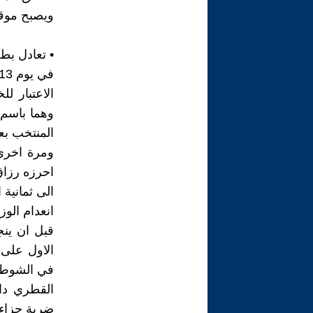
ويصبح موقف 
• تعادل بط
الاعتبار ل
وهما باسم 
المنتخب بع
ومرة اخرى 
احرزه رزاق
الى ثمانية 
انعدام الوز
قبل ان ينج
الاول على 
في الشوط ا
القطري دا
ضربة جزاء,