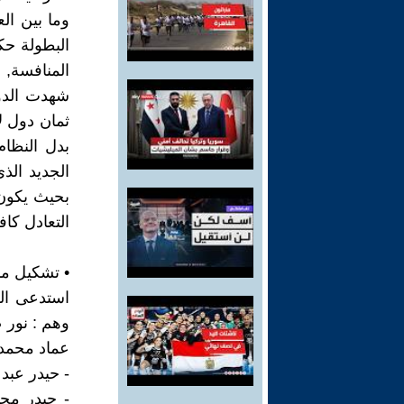
البطولة ح
المنافسة, 
شهدت الدور
ثمان دول ل
بدل النظام
الجديد الذ
بحيث يكون ل
التعادل كاف
• تشكيل منت
وهم : نور 
عماد محمد 
- حيدر عبد 
- حيدر محم