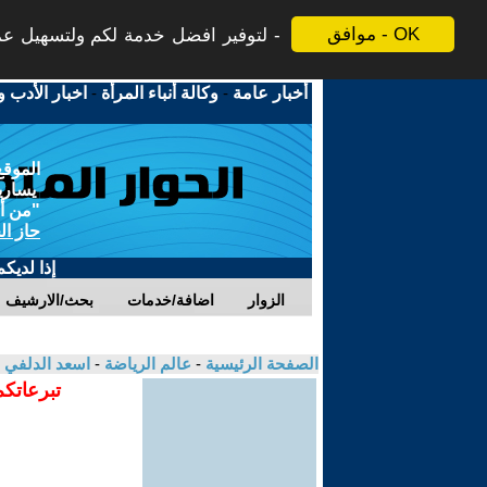
موافق - OK
لتوفير افضل خدمة لكم ولتسهيل عملي
أخبار عامة
-
وكالة أنباء المرأة
-
اخبار الأدب و
الموقع
يسارية
"من أج
حاز ال
إذا لديك
الزوار
اضافة/خدمات
بحث/الارشيف
الصفحة الرئيسية
-
عالم الرياضة
-
اسعد الدلفي
تبرعاتكم