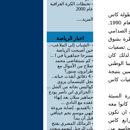
-
تخبطات الكرة العراقية
عام 2000
بطولة كاس
المزيد.....
الخليج العرابي بعد انقطاع دام 14 عام, حيث كانت اخر مشاركة تعود لعام 1990,
 الصدامي
اخبار الرياضة
تظرة بشوق
-
-الشباب إلى الملاعب-..
ن تصفيات
حين أصبحت الرياضة
ن, لذلك كان
مسرحا جماهيريا في ا ...
-
كم سيتقاضى محمد
نا الوطني
صلاح من الأموال مع
لصين بنتيجة
طرابزون سبور؟
-
4 دقائق أنقذت حياته..
 تصفيات كاس
نجل كلينسمان يروي
كواليس نجاته من الشل ...
-
الجزائري ابن ناصر يودع
ة السيئة
جماهير ميلان بعد إنهاء
عقده مع النادي ...
كانوا معه
-
بالفيديو.. إصابة مروعة
ثيرة عام 2004, لذلك يجب ان تكون
تُنهي موسم نجم خيتافي
قبل أن يبدأ
(رابع كاس
-
الزمالك المصري يفتح
الحاسم من
باب الرحيل لنجمه ويحدد