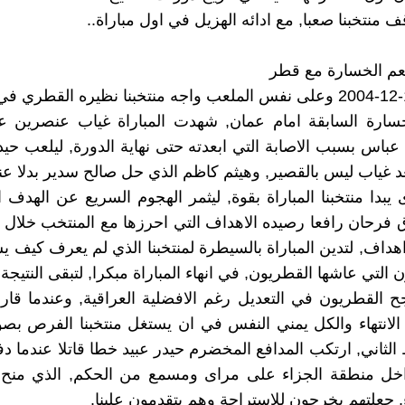
منتخبنا صعبا, مع ادائه الهزيل في اول مباراة..
عم الخسارة مع قطر
في يوم 13-12-2004 وعلى نفس الملعب واجه منتخبنا نظيره القطري 
لخسارة السابقة امام عمان, شهدت المباراة غياب عنصرين ع
عباس بسبب الاصابة التي ابعدته حتى نهاية الدورة, ليلعب حيد
د غياب ليس بالقصير, وهيثم كاظم الذي حل صالح سدير بدلا عن
يبدا منتخبنا المباراة بقوة, ليثمر الهجوم السريع عن الهدف ا
 فرحان رافعا رصيده الاهداف التي احرزها مع المنتخب خلال 
اهداف, لتدين المباراة بالسيطرة لمنتخبنا الذي لم يعرف كيف ي
ن التي عاشها القطريون, في انهاء المباراة مبكرا, لتبقى النتيجة
ح القطريون في التعديل رغم الافضلية العراقية, وعندما ق
الانتهاء والكل يمني النفس في ان يستغل منتخبنا الفرص ب
لثاني, ارتكب المدافع المخضرم حيدر عبيد خطا قاتلا عندما دف
خل منطقة الجزاء على مراى ومسمع من الحكم, الذي منح 
 جعلتهم يخرجون للاستراحة وهم يتقدمون علينا.