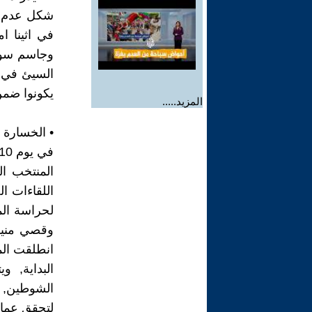
شكل عدم اس
في اثينا ا
وجاسم سواد
السيئ في م
يكونوا ضمن
المزيد.....
• الخسارة ا
المنتخب ا
اللقاءات ا
لحراسة الم
وقصي منير
انطلقت المب
البداية, و
الشوطين, و
لتحقق عمان 