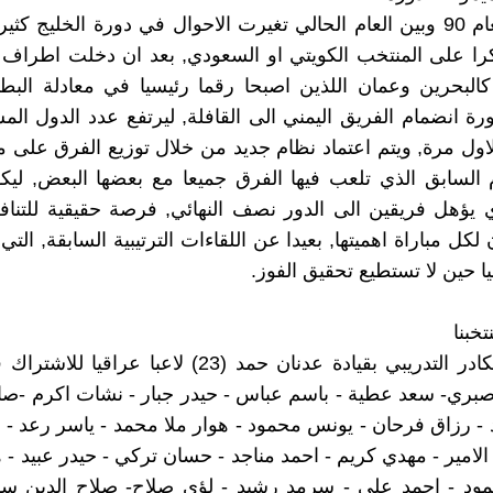
وما بين العام 90 وبين العام الحالي تغيرت الاحوال في دورة الخليج كث
كرا على المنتخب الكويتي او السعودي, بعد ان دخلت اطراف
كالبحرين وعمان اللذين اصبحا رقما رئيسيا في معادلة البطو
ة انضمام الفريق اليمني الى القافلة, ليرتفع عدد الدول الم
اول مرة, ويتم اعتماد نظام جديد من خلال توزيع الفرق على 
 السابق الذي تلعب فيها الفرق جميعا مع بعضها البعض, ليك
ي يؤهل فريقين الى الدور نصف النهائي, فرصة حقيقية للتناف
كل مباراة اهميتها, بعيدا عن اللقاءات الترتيبية السابقة, التي
يا حين لا تستطيع تحقيق الفوز.
خبنا
استدعى الكادر التدريبي بقيادة عدنان حمد (23) لاعبا عرا
صبري- سعد عطية - باسم عباس - حيدر جبار - نشات اكرم -صا
- رزاق فرحان - يونس محمود - هوار ملا محمد - ياسر رعد -
الامير - مهدي كريم - احمد مناجد - حسان تركي - حيدر عبيد - 
ود - احمد علي - سرمد رشيد - لؤي صلاح- صلاح الدين سيام