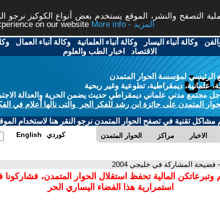
ة التصفح والنشر، الموقع يستخدم بعض أنواع الكوكيز نرجو النق
More info - المزيد
experience on our website
الفن
-
وكالة أنباء اليسار
-
وكالة أنباء العلمانية
-
وكالة أنباء العمال
-
وكا
الاقتصاد
-
اخبار الطب والعلوم
 الرئيسي لمؤسسة الحوار المتمدن
، علمانية، ديمقراطية، تطوعية وغير ربحية
ل مجتمع مدني علماني ديمقراطي حديث يضمن الحرية والعدالة الاجتم
حوار المتمدن على جائزة ابن رشد للفكر الحر والتى نالها أعلام في الفك
م مشاكل تقنية في تصفح الحوار المتمدن نرجو النقر هنا لاستخدام الموقع
كوردي
English
الاخبار
مراكز
الحوار المتمدن
- فضيحة المشاركة في خليجي 2004
 وتبرعاتكن المالية تحفظ استقلال الحوار المتمدن، فشاركونا 
استمرارية هذا الفضاء اليساري الحر