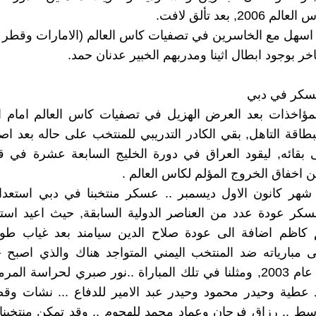
20, بعد تألق لافت.
اسهل مع الخاسرين في تصفيات كاس العالم (الامارات وقطر 
خر بوجود ابطال اثينا ومدربهم الخبير عدنان حمد.
يعسكر في دبي
مؤاخذات بعد العرض الهزيل في تصفيات كاس العالم امام ا
بطاقة التاهل, بقي الكادر التدريبي للمنتخب على حاله بعد ا
ى بقائه, ليقود العراق في دورة الخليج السابعة عشرة في 
 اخفاق الخروج المؤلم لكاس العالم .
شهر كانون الاول ديسمبر .. عسكر منتخبنا في دبي استعداد
كر عودة عدد من العناصر الدولية السابقة, حيث اعيد استد
م كاظم اضافة الى عودة صلاح الدين سيامند بعد غياب طو
لى مبارياته ضد المنتخب اليمني المتواجد هناك والذي اصبح خ
خليجي 16 عام 2003, ومثلنا في تلك المباراة ..نور صبري لحراسة ال
 عطية وحيدر محمود وحيدر عبد الامير للدفاع ... نشات وق
ط .. رزاق فرحان وعماد محمد للهجوم .. وقد تمكن منتخبنا