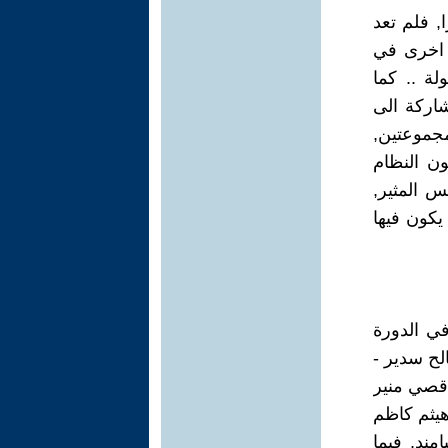
يرا, فلم تعد
 اخرى في
لة .. كما
شاركة الى
مجموعتين,
ون النظام
س المثير,
 يكون فيها
قيا للاشتراك في الدورة
لح سدير -
 قصي منير
هيثم كاظم
ند, فيما