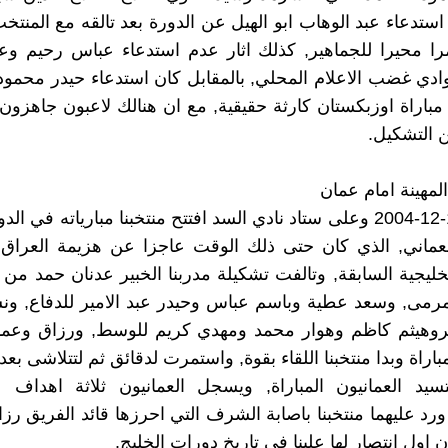
تدعاء عبد الوهاب ابو الهيل عن الدورة بعد تالقه مع المنتخب
مرا محيرا للجماهير, كذلك اثار عدم استدعاء عباس رحيم و
ي غضب الاعلام المحلي, بالمقابل كان استدعاء حيدر محمود
باراة اوزبكستان كارثة حقيقية, مع ان هنالك لاعبون جاهزو
 التشكيل.
لمهينة امام عمان
في يوم 10-12-2004 وعلى ستاد نادي السد افتتح منتخبنا مبارياته في ا
لعماني, الذي كان حتى ذلك الوقت عاجزا عن هزيمة العراق 
لخليجية السابقة, وتالفت تشكيلة مدربنا الخبير عدنان حمد من
رمى, وسعد عطية وباسم عباس وحيدر عبد الامير للدفاع, ون
وهيثم كاظم وهوار محمد ومهدي كريم للوسط, ورزاق وعماد
اراة وبدا منتخبنا اللقاء بقوة, واستمرت لدقائق ثم لتتلاشى بع
يتسيد العمانيون المباراة, ويسجل العمانيون ثلاثة اهداف
رد عليهما منتخبنا باصابة الشرف التي احرزها قائد الفريق رز
اول انتصار لها علينا في تاريخ دورات الخليج.