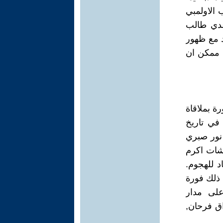
 الاولمبي
عدي طالب
 مع ظهور
ن ممكن ان
لدورة بملاقاة
في تاريخ
 نور صبري
شات اكرم
 للهجوم.
د ذلك فورة
 على مدار
اق فرحان,