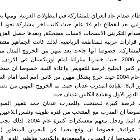
ظام صدام عاد العراق للمشاركة في البطولات العربية, ومنها 
صدام التكريتي الانسحاب لاسباب مضحكة, وبعدها حصل الغزو
 قرارات عربية للمقاطعة الرياضية, لذلك كانت الجماهير من
المشاركة, خصوصا انها جاءت بعد شهر من الخروج المذل م
كاس العالم 2006, حيث خسرنا مباراتنا امام اوزبكستان في الارد
بر كاس الخليج فرصة للتعويض واعادة الثقة, خصوصا ان منتخب
كان فاشلا عام 2004 حيث خرج بشكل مهين من كاس امم اسيا امام ا
3-0 من دور ال8, بقيادة المدرب عدنان حمد, ثم الخروج المهين من
الدور الاول وبقيادة الكابتن عدنان حمد.
 فرصة كبيرة للمنتخب وللمدرب عدنان حمد لتغيير الصور
خصوصا ان المدرب مع المنتخب من فترة طويلة ونفس اللاعبين 
في اولمبياد اثينا, ودخل معهم معسكرات ك
خليجي 17 عراقية, خصوصا ان وقع بعيدا عن البحرين المتطور 
سيا2004), وخصوصا ان البحرين والسعودية والكويت متأهلين للدور 