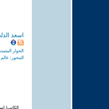
اسعد الدل
الحوار المتمدن-العدد: 8318 - 25
المحور: عالم 
الكاتب/ اس