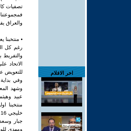
تصفيات كاس العالم 06
فمجموعتنا 
والعراق يفا
• منتخبنا 
رغم كل ال
والتفريط ب
الاتحاد عل
للتعويض عن
اخر الافلام
وفي بداية 
وشهد المعس
عبيد وهيث
منتخبنا او
جبار وسعد
ومهدي للوس